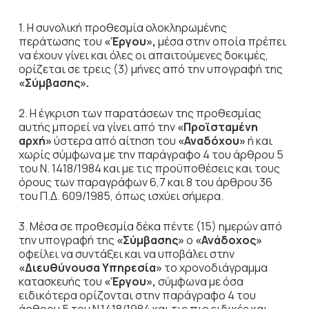
1. Η συνολική προθεσμία ολοκληρωμένης
περάτωσης του
«Έργου»,
μέσα στην οποία πρέπει
να έχουν γίνει και όλες οι απαιτούμενες δοκιμές,
ορίζεται σε τρεις (3) μήνες από την υπογραφή της
«Σύμβασης».
2. Η έγκριση των παρατάσεων της προθεσμίας
αυτής μπορεί να γίνει από την
«Προϊσταμένη
αρχή»
ύστερα από αίτηση του
«Αναδόχου»
ή και
χωρίς σύμφωνα με την παράγραφο 4 του άρθρου 5
του Ν. 1418/1984 και με τις προϋποθέσεις και τους
όρους των παραγράφων 6,7 και 8 του άρθρου 36
του Π.Δ. 609/1985, όπως ισχύει σήμερα.
3. Μέσα σε προθεσμία δέκα πέντε (15) ημερών από
την υπογραφή της
«Σύμβασης»
ο
«Ανάδοχος»
οφείλει να συντάξει και να υποβάλει στην
«Διευθύνουσα Υπηρεσία»
το χρονοδιάγραμμα
κατασκευής του
«Έργου»,
σύμφωνα με όσα
ειδικότερα ορίζονται στην παράγραφο 4 του