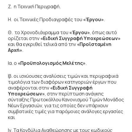
Ζ. η Τεχνική Περιγραφή.
Η. οι Τεχνικές Προδιαγραφές του
«Έργου»
.
Θ. το Χρονοδιάγραμμα του
«Έργου»
, όπως αυτό
ορίζεται στην
«Ειδική
Συγγραφή Υποχρεώσεων»
και θα εγκριθεί τελικά από την
«Προϊσταμένη
Αρχή»
.
Ια. ο
«Προϋπολογισμός Μελέτης»
.
Ιβ. οι ισχύουσες αναλύσεις τιμών και περιγραφικά
τιμολόγια των διαφόρων κατηγοριών έργων που
αναφέρονται στην
«Ειδική Συγγραφή
Υποχρεώσεων»
, στην περίπτωση ανάγκης
σύνταξης Πρωτοκόλλου Κανονισμού Τιμών Μονάδος
Νέων Εργασιών, για τις οποίες δεν υπάρχουν
συμβατικές τιμές για παρόμοιες ανάλογες εργασίες
και
Ιγ. Τα Κονδύλια Αναθεώρησης με τους κωδικούς