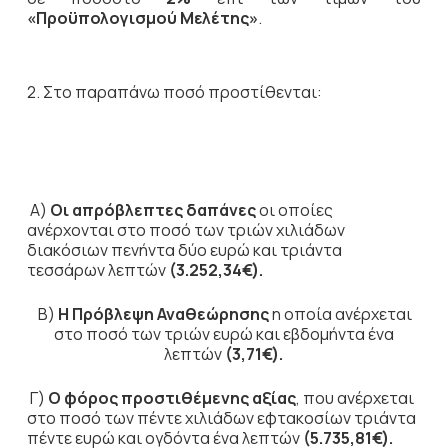
«Προϋπολογισμού Μελέτης»
.
2. Στο παραπάνω ποσό προστίθενται:
Α)
Οι απρόβλεπτες δαπάνες
οι οποίες
ανέρχονται στο ποσό των τριών χιλιάδων
διακόσιων πενήντα δύο ευρώ και τριάντα
τεσσάρων λεπτών
(3.252,34€).
Β)
Η Πρόβλεψη Αναθεώρησης
η οποία ανέρχεται
στο ποσό των τριών ευρώ και εβδομήντα ένα
λεπτών
(3,71€).
Γ)
Ο φόρος προστιθέμενης αξίας
, που ανέρχεται
στο ποσό των πέντε χιλιάδων εφτακοσίων τριάντα
πέντε ευρώ και ογδόντα ένα λεπτών
(5.735,81€).