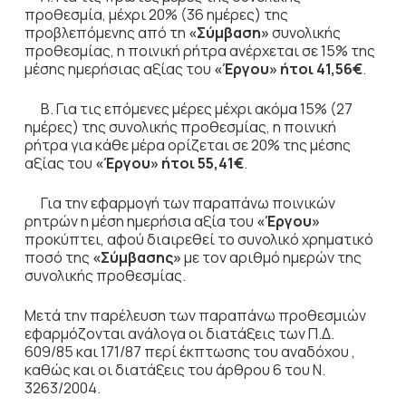
προθεσμία, μέχρι 20% (36 ημέρες) της
προβλεπόμενης από τη
«Σύμβαση»
συνολικής
προθεσμίας, η ποινική ρήτρα ανέρχεται σε 15% της
μέσης ημερήσιας αξίας του
«Έργου» ήτοι 41,56€
.
Β. Για τις επόμενες μέρες μέχρι ακόμα 15% (27
ημέρες) της συνολικής προθεσμίας, η ποινική
ρήτρα για κάθε μέρα ορίζεται σε 20% της μέσης
αξίας του
«Έργου» ήτοι 55,41€
.
Για την εφαρμογή των παραπάνω ποινικών
ρητρών η μέση ημερήσια αξία του
«Έργου»
προκύπτει, αφού διαιρεθεί το συνολικό χρηματικό
ποσό της
«Σύμβασης»
με τον αριθμό ημερών της
συνολικής προθεσμίας.
Μετά την παρέλευση των παραπάνω προθεσμιών
εφαρμόζονται ανάλογα οι διατάξεις των Π.Δ.
609/85 και 171/87 περί έκπτωσης του αναδόχου ,
καθώς και οι διατάξεις του άρθρου 6 του Ν.
3263/2004.