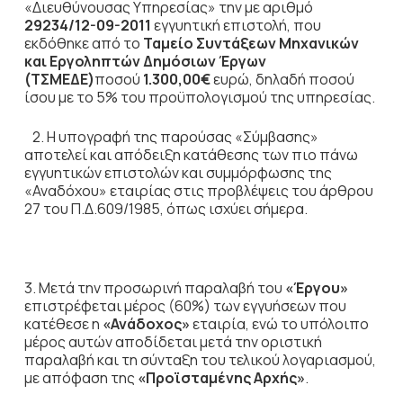
«Διευθύνουσας Υπηρεσίας» την με αριθμό
29234/12-09-2011
εγγυητική επιστολή, που
εκδόθηκε από το
Ταμείο Συντάξεων Μηχανικών
και Εργοληπτών Δημόσιων Έργων
(ΤΣΜΕΔΕ)
ποσού
1.300,00€
ευρώ, δηλαδή ποσού
ίσου με το 5% του προϋπολογισμού της υπηρεσίας.
2. Η υπογραφή της παρούσας «Σύμβασης»
αποτελεί και απόδειξη κατάθεσης των πιο πάνω
εγγυητικών επιστολών και συμμόρφωσης της
«Αναδόχου» εταιρίας στις προβλέψεις του άρθρου
27 του Π.Δ.609/1985, όπως ισχύει σήμερα.
3. Μετά την προσωρινή παραλαβή του
«Έργου»
επιστρέφεται μέρος (60%) των εγγυήσεων που
κατέθεσε η
«Ανάδοχος»
εταιρία, ενώ το υπόλοιπο
μέρος αυτών αποδίδεται μετά την οριστική
παραλαβή και τη σύνταξη του τελικού λογαριασμού,
με απόφαση της
«Προϊσταμένης Αρχής»
.