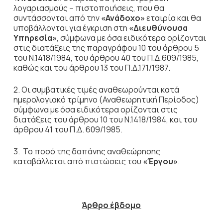
λογαριασμούς – πιστοποιήσεις, που θα
συντάσσονται από την
«Ανάδοχο»
εταιρία και θα
υποβάλλονται για έγκριση στη
«Διευθύνουσα
Υπηρεσία»
, σύμφωνα με όσα ειδικότερα ορίζονται
στις διατάξεις της παραγράφου 10 του άρθρου 5
του Ν.1418/1984, του άρθρου 40 του Π.Δ.609/1985,
καθώς και του άρθρου 13 του Π.Δ.171/1987.
2. Οι συμβατικές τιμές αναθεωρούνται κατά
ημερολογιακό τρίμηνο (Αναθεωρητική Περίοδος)
σύμφωνα με όσα ειδικότερα ορίζονται στις
διατάξεις του άρθρου 10 του Ν.1418/1984, και του
άρθρου 41 του Π.Δ. 609/1985.
3. Το ποσό της δαπάνης αναθεώρησης
καταβάλλεται από πιστώσεις του
«Έργου»
.
Άρθρο έβδομο