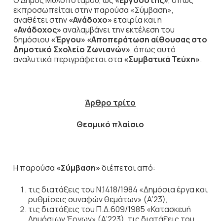
Ο Δήμος Μυλοποτάμου, ως
«Εργοδότης»
, όπως
εκπροσωπείται στην παρούσα «Σύμβαση»,
αναθέτει στην
«Ανάδοχο»
εταιρία και η
«Ανάδοχος»
αναλαμβάνει την εκτέλεση του
δημόσιου
«Έργου»
«Αποπεράτωση αίθουσας στο
Δημοτικό Σχολείο Ζωνιανών»
, όπως αυτό
αναλυτικά περιγράφεται στα
«Συμβατικά Τεύχη»
.
Άρθρο τρίτο
Θεσμικό πλαίσιο
Η παρούσα
«Σύμβαση»
διέπεται από:
τις διατάξεις του Ν.1418/1984 «Δημόσια έργα και
ρυθμίσεις συναφών θεμάτων» (Α’23),
τις διατάξεις του Π.Δ.609/1985 «Κατασκευή
Δημόσιων Έργων» (Α’223), τις διατάξεις του