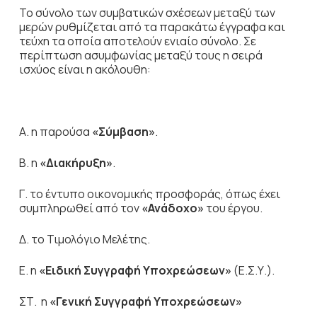
Το σύνολο των συμβατικών σχέσεων μεταξύ των
μερών ρυθμίζεται από τα παρακάτω έγγραφα και
τεύχη τα οποία αποτελούν ενιαίο σύνολο. Σε
περίπτωση ασυμφωνίας μεταξύ τους η σειρά
ισχύος είναι η ακόλουθη:
Α. η παρούσα
«Σύμβαση»
.
Β. η
«Διακήρυξη»
.
Γ. το έντυπο οικονομικής προσφοράς, όπως έχει
συμπληρωθεί από τον
«Ανάδοχο»
του έργου.
Δ. το Τιμολόγιο Μελέτης.
Ε. η
«Ειδική Συγγραφή Υποχρεώσεων»
(Ε.Σ.Υ.).
ΣΤ. η
«Γενική Συγγραφή Υποχρεώσεων»