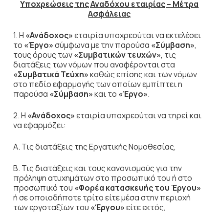
Υποχρεώσεις της Αναδόχου εταιρίας – Μέτρα
Ασφάλειας
1. Η
«Ανάδοχος»
εταιρία υποχρεούται να εκτελέσει
το
«Έργο»
σύμφωνα με την παρούσα
«Σύμβαση»
,
τους όρους των
«Συμβατικών τευχών»
, τις
διατάξεις των νόμων που αναφέρονται στα
«Συμβατικά Τεύχη»
καθώς επίσης και των νόμων
στο πεδίο εφαρμογής των οποίων εμπίπτει η
παρούσα
«Σύμβαση»
και το
«Έργο»
.
2. Η
«Ανάδοχος»
εταιρία υποχρεούται να τηρεί και
να εφαρμόζει:
Α. Τις διατάξεις της Εργατικής Νομοθεσίας,
Β. Τις διατάξεις και τους κανονισμούς για την
πρόληψη ατυχημάτων στο προσωπικό του ή στο
προσωπικό του
«Φορέα κατασκευής του Έργου»
ή σε οποιοδήποτε τρίτο είτε μέσα στην περιοχή
των εργοταξίων του
«Έργου»
είτε εκτός,