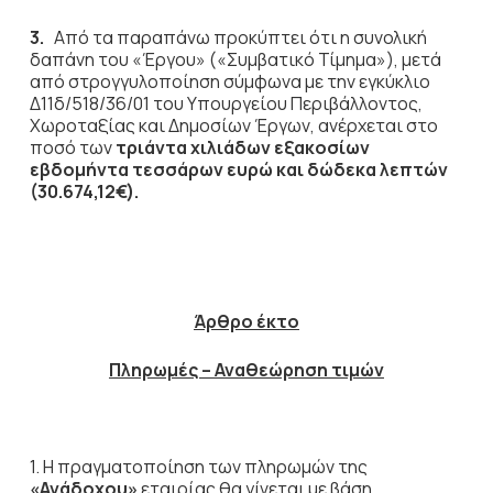
3.
Από τα παραπάνω προκύπτει ότι η συνολική
δαπάνη του «Έργου» («Συμβατικό Τίμημα»), μετά
από στρογγυλοποίηση σύμφωνα με την εγκύκλιο
Δ11δ/518/36/01 του Υπουργείου Περιβάλλοντος,
Χωροταξίας και Δημοσίων Έργων, ανέρχεται στο
ποσό των
τριάντα χιλιάδων εξακοσίων
εβδομήντα τεσσάρων ευρώ και δώδεκα λεπτών
(30.674,12€).
Άρθρο έκτο
Πληρωμές – Αναθεώρηση τιμών
1. Η πραγματοποίηση των πληρωμών της
«Ανάδοχου»
εταιρίας θα γίνεται με βάση