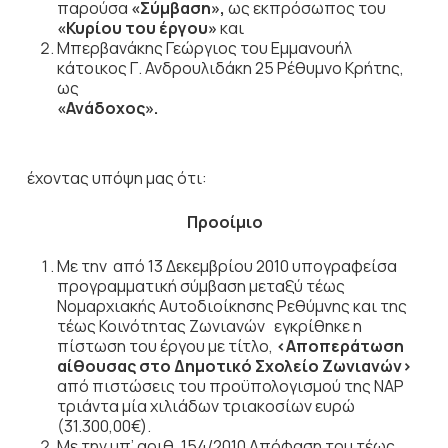
παρούσα
«Σύμβαση»,
ως εκπρόσωπος του
«Κυρίου
του έργου»
και
Μπερβανάκης Γεώργιος του Εμμανουήλ
κάτοικος Γ. Ανδρουλιδάκη 25 Ρέθυμνο Κρήτης,
ως
«Ανάδοχος».
έχοντας υπόψη μας ότι:
Προοίμιο
Με την από 13 Δεκεμβρίου 2010 υπογραφείσα
προγραμματική σύμβαση μεταξύ τέως
Νομαρχιακής Αυτοδιοίκησης Ρεθύμνης και της
τέως Κοινότητας Ζωνιανών εγκρίθηκε η
πίστωση του έργου με τίτλο,
<Αποπεράτωση
αίθουσας στο Δημοτικό Σχολείο Ζωνιανών>
από πιστώσεις του προϋπολογισμού της ΝΑΡ
τριάντα μία χιλιάδων τριακοσίων ευρώ
(31.300,00€).
Με την υπ’ αριθ. 154/2010 Απόφαση του τέως