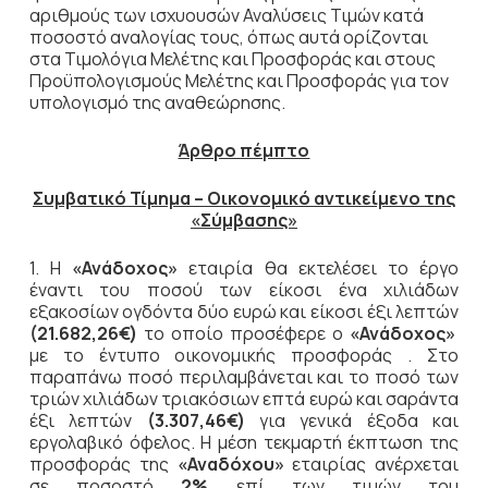
αριθμούς των ισχυουσών Αναλύσεις Τιμών κατά
ποσοστό αναλογίας τους, όπως αυτά ορίζονται
στα Τιμολόγια Μελέτης και Προσφοράς και στους
Προϋπολογισμούς Μελέτης και Προσφοράς για τον
υπολογισμό της αναθεώρησης.
Άρθρο πέμπτο
Συμβατικό Τίμημα – Οικονομικό αντικείμενο της
«Σύμβασης»
1. Η
«Ανάδοχος»
εταιρία θα εκτελέσει το έργο
έναντι του ποσού των είκοσι ένα χιλιάδων
εξακοσίων ογδόντα δύο ευρώ και είκοσι έξι λεπτών
(21.682,26€)
το οποίο προσέφερε ο
«Ανάδοχος»
με το έντυπο οικονομικής προσφοράς . Στο
παραπάνω ποσό περιλαμβάνεται και το ποσό των
τριών χιλιάδων τριακόσιων επτά ευρώ και σαράντα
έξι λεπτών
(3.307,46€)
για γενικά έξοδα και
εργολαβικό όφελος. Η μέση τεκμαρτή έκπτωση της
προσφοράς της
«Αναδόχου»
εταιρίας ανέρχεται
σε ποσοστό
2%
επί των τιμών του