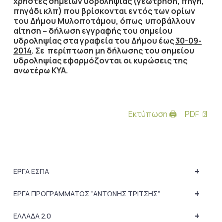
χρήστες σημείων υδροληψίας (γεώτρηση, πηγή,
πηγάδι κλπ) που βρίσκονται εντός των ορίων
του Δήμου Μυλοποτάμου, όπως υποβάλλουν
αίτηση – δήλωση εγγραφής του σημείου
υδροληψίας στα γραφεία του Δήμου έως
30-09-
2014
. Σε περίπτωση μη δήλωσης του σημείου
υδροληψίας εφαρμόζονται οι κυρώσεις της
ανωτέρω ΚΥΑ.
Εκτύπωση 🖨
PDF 📄
+
ΕΡΓΑ ΕΣΠΑ
+
ΕΡΓΑ ΠΡΟΓΡΑΜΜΑΤΟΣ “ΑΝΤΩΝΗΣ ΤΡΙΤΣΗΣ”
+
ΕΛΛΑΔΑ 2.0