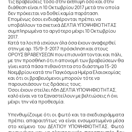
τις Βραβεύσεις τόσο στην έκθλιψη όσο και στην
διάθεση είναι η 10 Οκτωβρίου 2017 μετά την οποία
δεν πρόκειται να δοθεί καμία παράταση.
Επομένως όσοι ενδιαφέρονται πρέπει να
υποβάλλουν τα σχετικά ΔΕΛΤΙΑ ΥΠΟΨΗΦΙΟΤΗΤΑΣ
συμπληρωμένα το αργότερο μέχρι 10 Οκτωβρίου
2017.
Κατά τα λοιπά ισχύουν όλα όσα έχουν αναφερθεί
στην με αρ. 15/9-3-2017 πρόσκληση και στους
ΟΡΟΥΣ ΒΡΑΒΕΥΣΕΩΝ που επισυνάπτονται και πάλι,
με την προσθήκη ότι η απονομή των βραβεύσεων θα
γίνει κατά πάσα πιθανότητα στο διάστημα 15-20
Νοεμβρίου κατά την Παγκόσμια Ημέρα Ελαιοκομίας
και ότι οι βραβευόμενοι μπορούν τότε να
παρουσιάσουν τις δράσεις τους.
Όσοι έχουν στείλει ήδη ΔΕΛΤΙΑ ΥΠΟΨΗΦΙΟΤΗΤΑΣ,
καλό είναι να τα ξαναστείλουν με βελτιώσεις ή όχι
μέχρι την νέα προθεσμία.
Υπενθυμίζουμε ότι οι φωτό και τα σχεδιαγράμματα
πρέπει απαραιτήτως να είναι ενσωματωμένα μέσα
στο κείμενο του ΔΕΛΤΙΟΥ ΥΠΟΨΗΦΙΟΤΗΤΑΣ. Φωτό