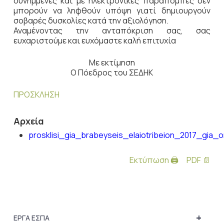
συνημμένες και με ηλεκτρονικές παραπομπές δεν
μπορούν να ληφθούν υπόψη γιατί δημιουργούν
σοβαρές δυσκολίες κατά την αξιολόγηση.
Αναμένοντας την ανταπόκριση σας, σας
ευχαριστούμε και ευχόμαστε καλή επιτυχία
Με εκτίμηση
Ο Πόεδρος του ΣΕΔΗΚ
ΠΡΟΣΚΛΗΣΗ
Αρχεία
prosklisi_gia_brabeyseis_elaiotribeion_2017_gia_o
Εκτύπωση 🖨
PDF 📄
+
ΕΡΓΑ ΕΣΠΑ