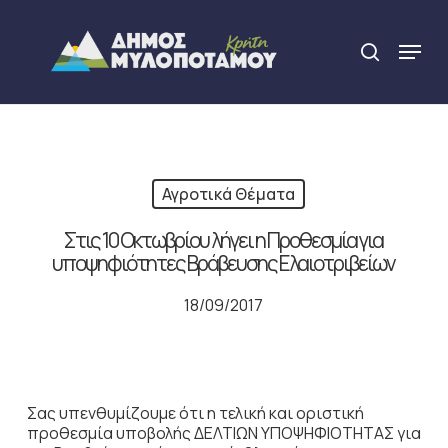
Skip
to
Menu
search
main
Close
content
Menu
Αγροτικά Θέματα
Στις 10 Οκτωβρίου λήγει η Προθεσμία για
υποψηφιότητες Βράβευσης Ελαιοτριβείων
18/09/2017
Σας υπενθυμίζουμε ότι η τελική και οριστική
προθεσμία υποβολής ΔΕΛΤΙΩΝ ΥΠΟΨΗΦΙΟΤΗΤΑΣ για