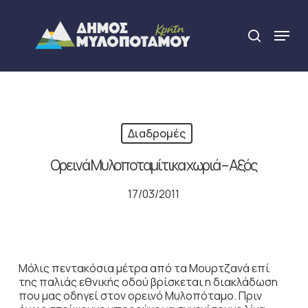
Skip
to
Menu
search
main
Close
content
Menu
Διαδρομές
Ορεινά Μυλοποταµίτικα χωριά – Αξός
17/03/2011
Μόλις πεντακόσια µέτρα από τα Μουρτζανά επί
της παλιάς εθνικής οδού βρίσκεται η διακλάδωση
που µας οδηγεί στον ορεινό Μυλοπόταµο. Πριν