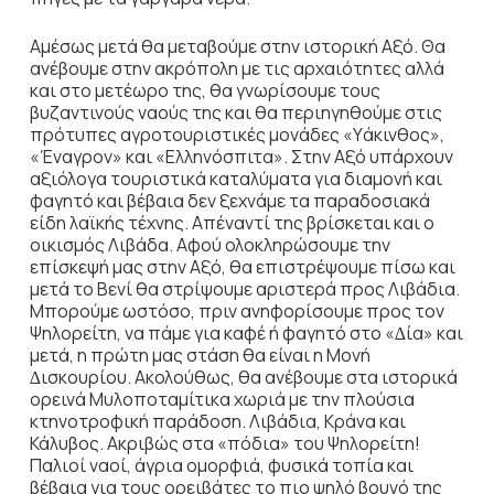
Αµέσως µετά θα µεταβούµε στην ιστορική Αξό. Θα
ανέβουµε στην ακρόπολη µε τις αρχαιότητες αλλά
και στο µετέωρο της, θα γνωρίσουµε τους
βυζαντινούς ναούς της και θα περιηγηθούµε στις
πρότυπες αγροτουριστικές µονάδες «Yάκινθος»,
«Έναγρον» και «Eλληνόσπιτα». Στην Αξό υπάρχουν
αξιόλογα τουριστικά καταλύµατα για διαµονή και
φαγητό και βέβαια δεν ξεχνάµε τα παραδοσιακά
είδη λαϊκής τέχνης. Απέναντί της βρίσκεται και ο
οικισµός Λιβάδα. Αφού ολοκληρώσουµε την
επίσκεψή µας στην Αξό, θα επιστρέψουµε πίσω και
µετά το Βενί θα στρίψουµε αριστερά προς Λιβάδια.
Mπορούµε ωστόσο, πριν ανηφορίσουµε προς τον
Ψηλορείτη, να πάµε για καφέ ή φαγητό στο «∆ία» και
µετά, η πρώτη µας στάση θα είναι η Μονή
∆ισκουρίου. Aκολούθως, θα ανέβουµε στα ιστορικά
ορεινά Μυλοποταµίτικα χωριά µε την πλούσια
κτηνοτροφική παράδοση. Λιβάδια, Κράνα και
Κάλυβος. Ακριβώς στα «πόδια» του Ψηλορείτη!
Παλιοί ναοί, άγρια οµορφιά, φυσικά τοπία και
βέβαια για τους ορειβάτες το πιο ψηλό βουνό της