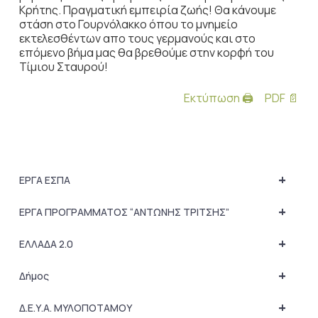
Κρήτης. Πραγµατική εµπειρία ζωής! Θα κάνουµε
στάση στο Γουρνόλακκο όπου το µνηµείο
εκτελεσθέντων απο τους γερµανούς και στο
επόµενο βήµα µας θα βρεθούµε στην κορφή του
Τίµιου Σταυρού!
Εκτύπωση 🖨
PDF 📄
+
ΕΡΓΑ ΕΣΠΑ
+
ΕΡΓΑ ΠΡΟΓΡΑΜΜΑΤΟΣ “ΑΝΤΩΝΗΣ ΤΡΙΤΣΗΣ”
+
ΕΛΛΑΔΑ 2.0
+
Δήμος
+
Δ.Ε.Υ.Α. ΜΥΛΟΠΟΤΑΜΟΥ