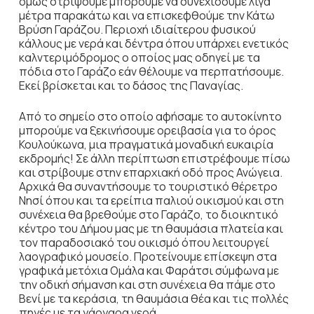
όµως στρίψουµε µπορούµε να συνεχίσουµε λίγα
µέτρα παρακάτω και να επισκεφθούµε την Κάτω
Βρύση Γαράζου. Περιοχή ιδιαίτερου φυσικού
κάλλους µε νερά και δέντρα όπου υπάρχει ενετικός
καλντεριµόδροµος ο οποίος µας οδηγεί µε τα
πόδια στο Γαράζο εάν θέλουµε να περπατήσουµε.
Εκεί βρίσκεται και το δάσος της Παναγίας.
Από το σηµείο στο οποίο αφήσαµε το αυτοκίνητο
µπορούµε να ξεκινήσουµε ορειβασία για το όρος
Κουλούκωνα, µια πραγµατικά µοναδική ευκαιρία
εκδροµής! Σε άλλη περίπτωση επιστρέφουµε πίσω
και στρίβουµε στην επαρχιακή οδό προς Ανώγεια.
Αρχικά θα συναντήσουµε το τουριστικό θέρετρο
Νησί όπου και τα ερείπια παλιού οικισµού και στη
συνέχεια θα βρεθούµε στο Γαράζο, το διοικητικό
κέντρο του ∆ήµου µας µε τη θαυµάσια πλατεία και
τον παραδοσιακό του οικισµό όπου λειτουργεί
λαογραφικό µουσείο. Προτείνουµε επίσκεψη στα
γραφικά µετόχια Οµάλα και Φαράτσι σύµφωνα µε
την οδική σήµανση και στη συνέχεια θα πάµε στο
Βενί µε τα κεράσια, τη θαυµάσια θέα και τις πολλές
πηγές µε τα γάργαρα νερά.