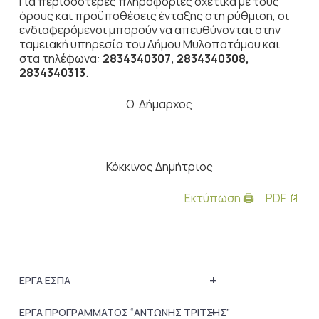
Για περισσότερες πληροφορίες σχετικά με τους
όρους και προϋποθέσεις ένταξης στη ρύθμιση, οι
ενδιαφερόμενοι μπορούν να απευθύνονται στην
ταμειακή υπηρεσία του Δήμου Μυλοποτάμου και
στα τηλέφωνα:
2834340307, 2834340308,
2834340313
.
Ο Δήμαρχος
Κόκκινος Δημήτριος
Εκτύπωση 🖨
PDF 📄
+
ΕΡΓΑ ΕΣΠΑ
+
ΕΡΓΑ ΠΡΟΓΡΑΜΜΑΤΟΣ “ΑΝΤΩΝΗΣ ΤΡΙΤΣΗΣ”