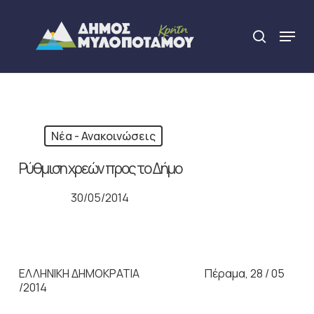
Skip
to
Menu
search
main
Close
content
Menu
Νέα - Ανακοινώσεις
Ρύθμιση χρεών προς το Δήμο
30/05/2014
ΕΛΛΗΝΙΚΗ ΔΗΜΟΚΡΑΤΙΑ Πέραμα, 28 / 05
/2014