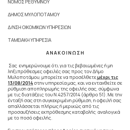
ΝΟΜΟΣ ΡΕΘΥΜΝΟΥ
ΔΗΜΟΣ ΜΥΛΟΠΟΤΑΜΟΥ
Δ/ΝΣΗ ΟΙΚΟΜΙΚΩΝ ΥΠΗΡΕΣΙΩΝ
ΤΑΜΕΙΑΚΗ ΥΠΗΡΕΣΙΑ
Α Ν Α Κ Ο Ι Ν Ω Σ Η
Σας ενημερώνουμε ότι για τις βεβαιωμένες ή μη
ληξιπρόθεσμες οφειλές σας προς τον Δήμο
Μυλοποτάμου, μπορείτε να προσέλθετε
μέχρι τις
13/08/2014
στην υπηρεσία μας, και να ενταχθείτε σε
ρύθμιση αποπληρωμής της οφειλής σας, σύμφωνα
με τις διατάξεις του Ν.4257/2014 (άρθρο 51). Με την
ένταξή σας στη συγκεκριμένη ρύθμιση, η οφειλή σας
απαλλάσσεται πλήρως ή μερικώς από τις
προσαυξήσεις εκπρόθεσμης καταβολής αναλογικά
με το ποσό οφειλής.