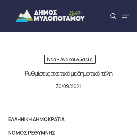
Skip
to
Menu
search
main
Close
content
Menu
Νέα - Ανακοινώσεις
Ρυθμίσεις σχετικά με δημοτικά τέλη
30/09/2021
ΕΛΛΗΝΙΚΗ ΔΗΜΟΚΡΑΤΙΑ
ΝΟΜΟΣ ΡΕΘΥΜΝΗΣ