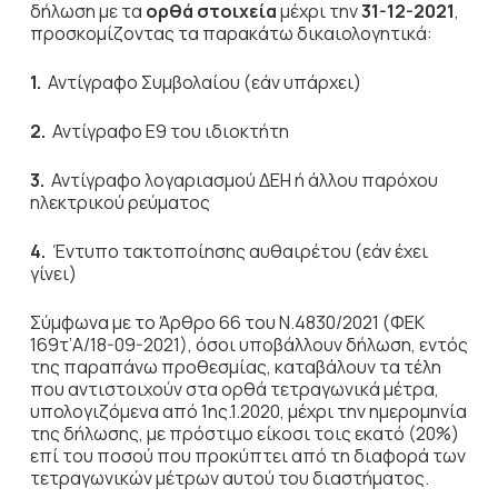
δήλωση με τα
ορθά στοιχεία
μέχρι την
31-12-2021
,
προσκομίζοντας τα παρακάτω δικαιολογητικά:
1.
Αντίγραφο Συμβολαίου (εάν υπάρχει)
2.
Αντίγραφο Ε9 του ιδιοκτήτη
3.
Αντίγραφο λογαριασμού ΔΕΗ ή άλλου παρόχου
ηλεκτρικού ρεύματος
4.
Έντυπο τακτοποίησης αυθαιρέτου (εάν έχει
γίνει)
Σύμφωνα με το Άρθρο 66 του Ν.4830/2021 (ΦΕΚ
169τ’Α/18-09-2021), όσοι υποβάλλουν δήλωση, εντός
της παραπάνω προθεσμίας, καταβάλουν τα τέλη
που αντιστοιχούν στα ορθά τετραγωνικά μέτρα,
υπολογιζόμενα από 1ης.1.2020, μέχρι την ημερομηνία
της δήλωσης, με πρόστιμο είκοσι τοις εκατό (20%)
επί του ποσού που προκύπτει από τη διαφορά των
τετραγωνικών μέτρων αυτού του διαστήματος.