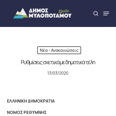
Skip
to
Menu
search
main
Close
content
Menu
Νέα - Ανακοινώσεις
Ρυθμίσεις σχετικά με δημοτικά τέλη
13/03/2020
ΕΛΛΗΝΙΚΗ ΔΗΜΟΚΡΑΤΙΑ
ΝΟΜΟΣ ΡΕΘΥΜΝΗΣ