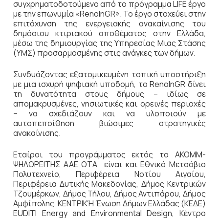
συγχρηματοδοτούμενο από το πρόγραμμα LIFE έργο
με την επωνυμία «RenoInGR». Το έργο στοχεύει στην
επιτάχυνση της ενεργειακής ανακαίνισης του
δημόσιου κτιριακού αποθέματος στην Ελλάδα,
μέσω της δημιουργίας της Υπηρεσίας Μιας Στάσης
(ΥΜΣ) προσαρμοσμένης στις ανάγκες των δήμων.
Συνδυάζοντας εξατομικευμένη τοπική υποστήριξη
με μια ισχυρή ψηφιακή υποδομή, το RenoInGR δίνει
τη δυνατότητα στους δήμους – ιδίως σε
απομακρυσμένες, νησιωτικές και ορεινές περιοχές
– να σχεδιάζουν και να υλοποιούν με
αυτοπεποίθηση βιώσιμες στρατηγικές
ανακαίνισης.
Εταίροι του προγράμματος εκτός το ΑΚΟΜΜ-
ΨΗΛΟΡΕΙΤΗΣ ΑΑΕ ΟΤΑ είναι και Εθνικό Μετσόβιο
Πολυτεχνείο, Περιφέρεια Νοτίου Αιγαίου,
Περιφέρεια Δυτικής Μακεδονίας, Δήμος Κεντρικών
Τζουμέρκων, Δήμος Τήλου, Δήμος Αντιπάρου, Δήμος
Αμφίπολης, ΚΕΝΤΡΙΚΉ Ένωση Δήμων Ελλάδας (ΚΕΔΕ)
EUDITI Energy and Environmental Design, Κέντρο