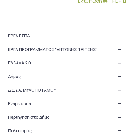
Εκτύπωση 🖨
PDF 📄
+
ΕΡΓΑ ΕΣΠΑ
+
ΕΡΓΑ ΠΡΟΓΡΑΜΜΑΤΟΣ “ΑΝΤΩΝΗΣ ΤΡΙΤΣΗΣ”
+
ΕΛΛΑΔΑ 2.0
+
Δήμος
+
Δ.Ε.Υ.Α. ΜΥΛΟΠΟΤΑΜΟΥ
+
Ενημέρωση
+
Περιήγηση στο Δήμο
+
Πολιτισμός