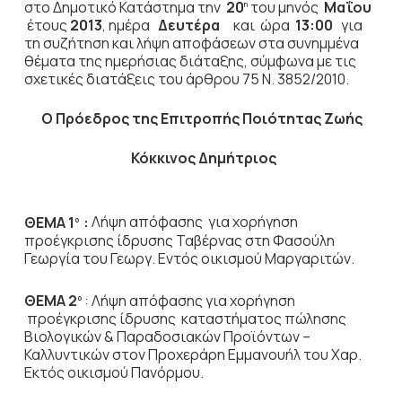
στο Δημοτικό Κατάστημα την
20
του μηνός
Μαΐου
η
έτους
2013
, ημέρα
Δευτέρα
και ώρα
13:00
για
τη συζήτηση
και λήψη αποφάσεων στα συνημμένα
θέματα της ημερήσιας διάταξης, σύμφωνα με τις
σχετικές διατάξεις του άρθρου 75 Ν. 3852/2010.
Ο Πρόεδρος
της Επιτροπής Ποιότητας Ζωής
Κόκκινος Δημήτριος
ΘΕΜΑ 1
:
Λήψη απόφασης για χορήγηση
ο
προέγκρισης ίδρυσης Ταβέρνας στη Φασούλη
Γεωργία του Γεωργ. Εντός οικισμού Μαργαριτών.
ΘΕΜΑ 2
: Λήψη απόφασης για χορήγηση
ο
προέγκρισης ίδρυσης καταστήματος πώλησης
Βιολογικών & Παραδοσιακών Προϊόντων –
Καλλυντικών στον Προχεράρη Εμμανουήλ του Χαρ.
Εκτός οικισμού Πανόρμου.