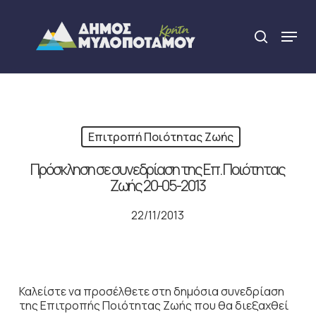
Skip
to
Menu
search
main
Close
content
Menu
Επιτροπή Ποιότητας Ζωής
Πρόσκληση σε συνεδρίαση της Επ. Ποιότητας
Ζωής 20-05-2013
22/11/2013
Καλείστε να προσέλθετε στη δημόσια συνεδρίαση
της Επιτροπής Ποιότητας Ζωής που θα διεξαχθεί