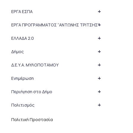
+
ΕΡΓΑ ΕΣΠΑ
+
ΕΡΓΑ ΠΡΟΓΡΑΜΜΑΤΟΣ “ΑΝΤΩΝΗΣ ΤΡΙΤΣΗΣ”
+
ΕΛΛΑΔΑ 2.0
+
Δήμος
+
Δ.Ε.Υ.Α. ΜΥΛΟΠΟΤΑΜΟΥ
+
Ενημέρωση
+
Περιήγηση στο Δήμο
+
Πολιτισμός
Πολιτική Προστασία