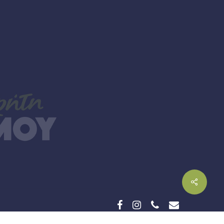
facebook
instagram
phone
email