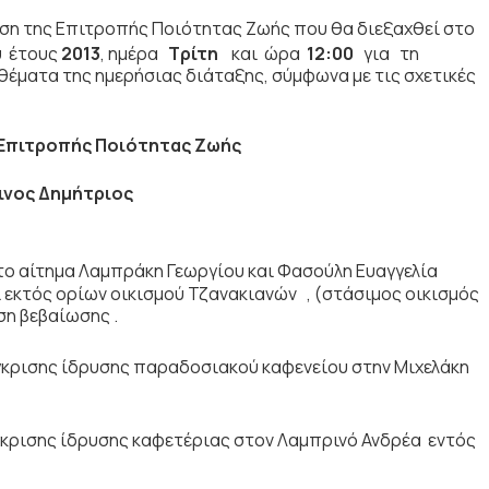
αση της Επιτροπής Ποιότητας Ζωής που θα διεξαχθεί στο
υ
έτους
2013
, ημέρα
Τρίτη
και ώρα
12:00
για τη
έματα της ημερήσιας διάταξης, σύμφωνα με τις σχετικές
 Επιτροπής Ποιότητας Ζωής
ινος Δημήτριος
 αίτημα Λαμπράκη Γεωργίου και Φασούλη Ευαγγελία
αι εκτός ορίων οικισμού Τζανακιανών , (στάσιμος οικισμός
ηση βεβαίωσης .
κρισης ίδρυσης παραδοσιακού καφενείου στην Μιχελάκη
κρισης ίδρυσης καφετέριας στον Λαμπρινό Ανδρέα εντός