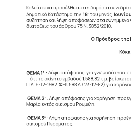
Καλείστε να προσέλθετε στη δημόσια συνεδρί
Δημοτικό Κατάστημα την
18
του μηνός
Ιουνίο
η
συζήτηση
και λήψη αποφάσεων στα συνημμένα θ
διατάξεις του άρθρου 75 Ν. 3852/2010.
Ο Πρόεδρος
της
Κόκκ
ΘΕΜΑ 1
:
Λήψη απόφασης για γνωμοδότηση στο
ο
ότι το ακίνητο εμβαδού 1.588,82 τ.μ. βρίσκετ
Π.Δ. 6-12-1982 ΦΕΚ 588 Δ / 23-12-82) για χορήγ
ΘΕΜΑ 2
: Λήψη απόφασης για χορήγηση προέγ
ο
Μαρία εντός οικισμού Ρουμελή.
ΘΕΜΑ 3
: Λήψη απόφασης για χορήγηση προέγ
ο
οικισμού Περάματος.