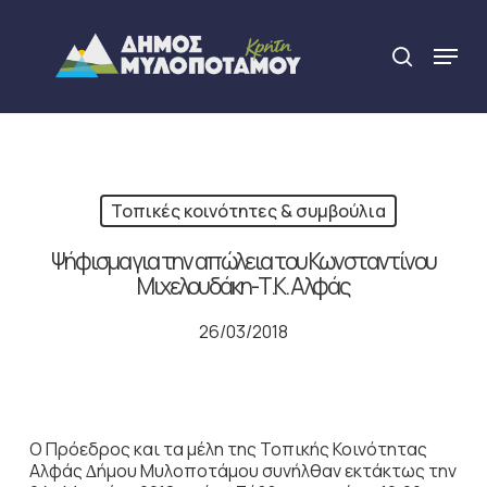
Skip
to
Menu
search
main
Close
content
Menu
Τοπικές κοινότητες & συμβούλια
Ψήφισμα για την απώλεια του Κωνσταντίνου
Μιχελουδάκη-Τ.Κ. Αλφάς
26/03/2018
Ο Πρόεδρος και τα μέλη της Τοπικής Κοινότητας
Αλφάς ∆ήµου Μυλοποτάμου συνήλθαν εκτάκτως την