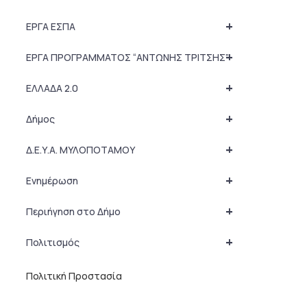
+
ΕΡΓΑ ΕΣΠΑ
+
ΕΡΓΑ ΠΡΟΓΡΑΜΜΑΤΟΣ “ΑΝΤΩΝΗΣ ΤΡΙΤΣΗΣ”
+
ΕΛΛΑΔΑ 2.0
+
Δήμος
+
Δ.Ε.Υ.Α. ΜΥΛΟΠΟΤΑΜΟΥ
+
Ενημέρωση
+
Περιήγηση στο Δήμο
+
Πολιτισμός
Πολιτική Προστασία