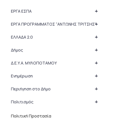
+
ΕΡΓΑ ΕΣΠΑ
+
ΕΡΓΑ ΠΡΟΓΡΑΜΜΑΤΟΣ “ΑΝΤΩΝΗΣ ΤΡΙΤΣΗΣ”
+
ΕΛΛΑΔΑ 2.0
+
Δήμος
+
Δ.Ε.Υ.Α. ΜΥΛΟΠΟΤΑΜΟΥ
+
Ενημέρωση
+
Περιήγηση στο Δήμο
+
Πολιτισμός
Πολιτική Προστασία