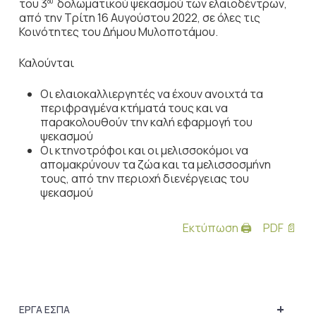
του 3
δολωματικού ψεκασμού των ελαιοδέντρων,
ου
από την Τρίτη 16 Αυγούστου 2022, σε όλες τις
Κοινότητες του Δήμου Μυλοποτάμου.
Καλούνται
Οι ελαιοκαλλιεργητές να έχουν ανοιχτά τα
περιφραγμένα κτήματά τους και να
παρακολουθούν την καλή εφαρμογή του
ψεκασμού
Οι κτηνοτρόφοι και οι μελισσοκόμοι να
απομακρύνουν τα ζώα και τα μελισσοσμήνη
τους, από την περιοχή διενέργειας του
ψεκασμού
Εκτύπωση 🖨
PDF 📄
+
ΕΡΓΑ ΕΣΠΑ