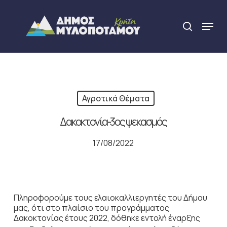
Skip
to
Menu
search
main
Close
content
Menu
Αγροτικά Θέματα
Δακοκτονία-3ος ψεκασμός
17/08/2022
Πληροφορούμε τους ελαιοκαλλιεργητές του Δήμου
μας, ότι στο πλαίσιο του προγράμματος
Δακοκτονίας έτους 2022, δόθηκε εντολή έναρξης