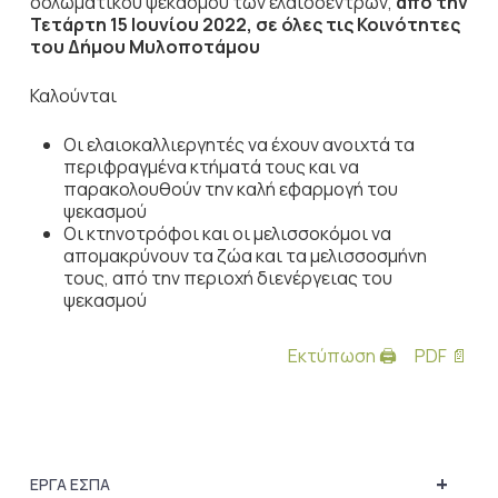
δολωματικού ψεκασμού των ελαιοδέντρων,
από την
Τετάρτη 15 Ιουνίου 2022, σε όλες τις Κοινότητες
του Δήμου Μυλοποτάμου
Καλούνται
Οι ελαιοκαλλιεργητές να έχουν ανοιχτά τα
περιφραγμένα κτήματά τους και να
παρακολουθούν την καλή εφαρμογή του
ψεκασμού
Οι κτηνοτρόφοι και οι μελισσοκόμοι να
απομακρύνουν τα ζώα και τα μελισσοσμήνη
τους, από την περιοχή διενέργειας του
ψεκασμού
Εκτύπωση 🖨
PDF 📄
+
ΕΡΓΑ ΕΣΠΑ