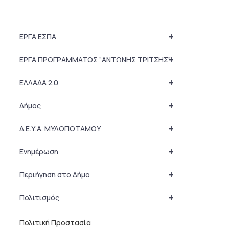
+
ΕΡΓΑ ΕΣΠΑ
+
ΕΡΓΑ ΠΡΟΓΡΑΜΜΑΤΟΣ “ΑΝΤΩΝΗΣ ΤΡΙΤΣΗΣ”
+
ΕΛΛΑΔΑ 2.0
+
Δήμος
+
Δ.Ε.Υ.Α. ΜΥΛΟΠΟΤΑΜΟΥ
+
Ενημέρωση
+
Περιήγηση στο Δήμο
+
Πολιτισμός
Πολιτική Προστασία