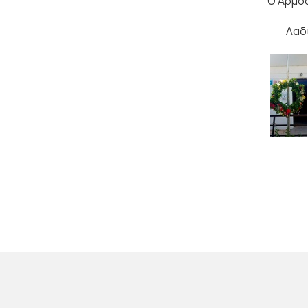
Ο Αρμό
Λαδ