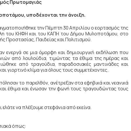
μός Πρωτομαγιάς
οποτάμου, υποδέχονται την άνοιξη.
ραγματοποιήθηκε την Πέμπτη 30 Απριλίου ο εορτασμός της
λη του ΚΗΦΗ και του ΚΑΠΗ του Δήμου Μυλοποτάμου, στο
ής Προστασίας, Παιδείας και Πολιτισμού.
αν ενεργά σε μια όμορφη και δημιουργική εκδήλωση που
ιών από λουλούδια, τιμώντας τα έθιμα της ημέρας και
σιώθηκε από τραγούδια, παραδοσιακές μαντινάδες και
αι γιορτινό κλίμα για όλους τους συμμετέχοντες.
πόλησαν το παρελθόν, ανέτρεξαν στα εφηβικά και νεανικά
 και έθιμα και ένωσαν την φωνή τους τραγουδώντας τους
κι ελάτε να πλέξουμε στεφάνια από εκείνα.
σιακά όπως: