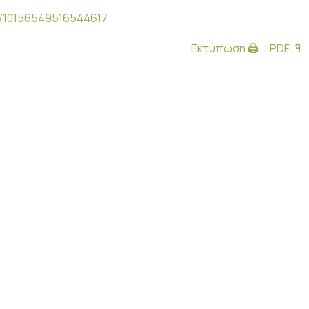
s/10156549516544617
Εκτύπωση 🖨
PDF 📄