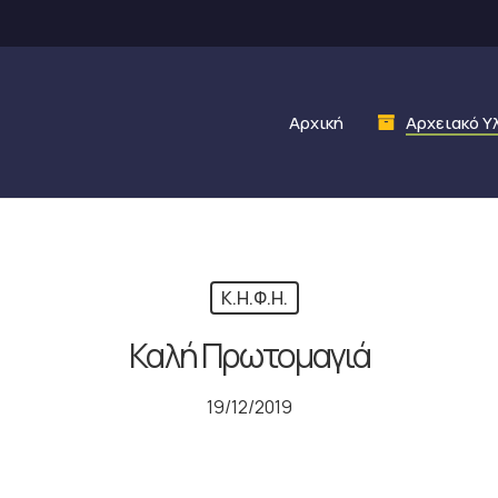
Αρχική
Αρχειακό Υ
Κ.Η.Φ.Η.
Καλή Πρωτομαγιά
19/12/2019