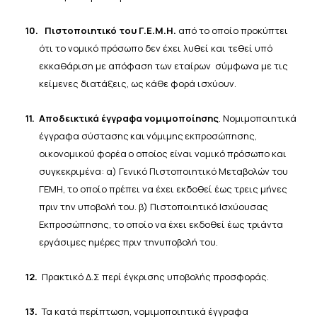
10.
Πιστοποιητικό του Γ.Ε.Μ.Η.
από το οποίο προκύπτει
ότι το νομικό πρόσωπο δεν έχει λυθεί και τεθεί υπό
εκκαθάριση
με
απόφαση
των
εταίρων
σύμφωνα
με
τις
κείμενες
διατάξεις,
ως
κάθε
φορά
ισχύουν.
11.
Αποδεικτικά έγγραφα νομιμοποίησης
. Νομιμοποιητικά
έγγραφα
σύστασης
και
νόμιμης
εκπροσώπησης,
οικονομικού
φορέα
ο
οποίος είναι
νομικό
πρόσωπο
και
συγκεκριμένα: α) Γενικό Πιστοποιητικό Μεταβολών του
ΓΕΜΗ, το οποίο πρέπει να έχει εκδοθεί έως τρεις μήνες
πριν την
υποβολή
του. β) Πιστοποιητικό Ισχύουσας
Εκπροσώπησης, το οποίο να έχει εκδοθεί έως τριάντα
εργάσιμες ημέρες πριν την
υποβολή
του.
12.
Πρακτικό
Δ.Σ
περί
έγκρισης
υποβολής
προσφοράς.
13.
Τα κατά περίπτωση, νομιμοποιητικά έγγραφα