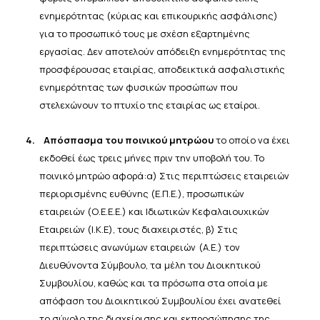
ενημερότητας
(κύριας και επικουρικής ασφάλισης)
για το προσωπικό τους με σχέση εξαρτημένης
εργασίας. Δεν αποτελούν
απόδειξη ενημερότητας της
προσφέρουσας εταιρίας, αποδεικτικά
ασφαλιστικής
ενημερότητας των φυσικών
προσώπων
που
στελεχώνουν το πτυχίο
της
εταιρίας
ως
εταίροι.
4.
Απόσπασμα του ποινικού μητρώου
το οποίο να έχει
εκδοθεί έως τρεις μήνες πριν την υποβολή του. Το
ποινικό μητρώο αφορά:
α) Στις περιπτώσεις εταιρειών
περιορισμένης ευθύνης (Ε.Π.Ε.), προσωπικών
εταιρειών (Ο.Ε.Ε.Ε.) και Ιδιωτικών
Κεφαλαιουχικών
Εταιρειών
(Ι.Κ.Ε),
τους
διαχειριστές, β)
Στις
περιπτώσεις
ανωνύμων
εταιρειών
(Α.Ε.)
τον
Διευθύνοντα
Σύμβουλο,
τα
μέλη
του
Διοικητικού
Συμβουλίου, καθώς και τα πρόσωπα στα οποία με
απόφαση του Διοικητικού Συμβουλίου έχει ανατεθεί
το
σύνολο
της
διαχείρισης
και εκπροσώπησης
της