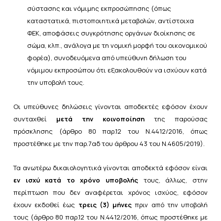
σύστασης και νόμιμης εκπροσώπησης (όπως
καταστατικά, πιστοποιητικά μεταβολών, αντίστοιχα
ΦΕΚ, αποφάσεις συγκρότησης οργάνων διοίκησης σε
σώμα, κλπ., ανάλογα με τη νομική μορφή του οικονομικού
φορέα), συνοδευόμενα από υπεύθυνη δήλωση του
νόμιμου εκπροσώπου ότι εξακολουθούν να ισχύουν κατά
την υποβολή τους.
Οι υπεύθυνες δηλώσεις γίνονται αποδεκτές εφόσον έχουν
συνταχθεί
μετά την κοινοποίηση
της παρούσας
πρόσκλησης (
άρθρο 80 παρ.12 του Ν.4412/2016
, όπως
προστέθηκε με την
παρ.7αδ του άρθρου 43 του Ν.4605/2019
).
Τα ανωτέρω δικαιολογητικά γίνονται αποδεκτά εφόσον είναι
εν ισχύ κατά το χρόνο υποβολής
τους, άλλως, στην
περίπτωση που δεν αναφέρεται χρόνος ισχύος, εφόσον
έχουν εκδοθεί έως
τρεις (3) μήνες
πριν από την υποβολή
τους (
άρθρο 80 παρ.12 του
Ν.4412/2016
, όπως προστέθηκε με