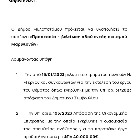
Μαρινιανών».
Ο Δήμος
Μυλοποτάμου
πρόκειται
να
υλοποιήσει
το
υπο
έργο «
Προστασία – βελτίωση οδού εντός οικισμού
Μαρινιανών
».
Λαμβάνοντας υπόψη:
1.
Την
από
18/01/2023
μελέτη
του
τμήματος
τεχνικών Η/
Μ έργων και συγκοινωνιών για την εκτέλεση του έργου
του θέματος όπως εγκρίθηκε με την υπ’ αρ.
31/2023
απόφαση του Δημοτικού Συμβουλίου.
2.
Την υπ’ αριθ.
195/2023
Απόφαση της Οικονομικής
Επιτροπής, με την οποία εγκρίθηκε η
διαδικασία
της
απευθείας
ανάθεσης
για
το
παραπάνω
έργο
προϋπολογισμού με
ΦΠΑ
40.000,00€.