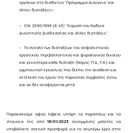
οργάνων στο διαδίκτυο “Πρόγραμμα Διαύγεια” και
άλλες
διατάξεις».
–
Ο
Ν.
2690/1999
(Α’
45)
“Κύρωση
του
Κώδικα
Διοικητικής
Διαδικασίας
και
άλλες
διατάξεις”.
–
Το σύνολο των διατάξεων του ασφαλιστικού,
εργατικού, περιβαλλοντικού και φορολογικού δικαίου
και
γενικότερα κάθε διάταξη (Νόμος, Π.Δ., Υ.Α.) και
ερμηνευτική εγκύκλιος που διέπει την ανάθεση και
εκτέλεση
του
έργου της
παρούσας
σύμβασης,
έστω
και αν
δεν
αναφέρονται
ρητά.
Παρακαλούμε αφού λάβετε υπόψη τα παραπάνω και τα
στοιχεία της από
18/01/2023
συνημμένης μελέτης να
υποβάλλετε σχετική προσφορά για το ανωτέρω έργο στην