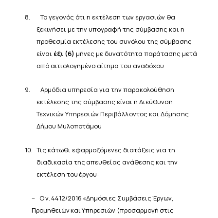
8.
Το γεγονός ότι η εκτέλεση των εργασιών θα
ξεκινήσει με την υπογραφή της σύμβασης και η
προθεσμία εκτέλεσης του
συνόλου της σύμβασης
είναι
έξι (6)
μήνες με δυνατότητα παράτασης μετά
από αιτιολογημένο αίτημα
του
αναδόχου
9.
Αρμόδια υπηρεσία για την παρακολούθηση
εκτέλεσης της σύμβασης είναι η
Διεύθυνση
Τεχνικών
Υπηρεσιών
Περιβάλλοντος και Δόμησης
Δήμου
Μυλοποτάμου
10.
Τις κάτωθι εφαρμοζόμενες διατάξεις για
τη
διαδικασία
της
απευθείας
ανάθεσης
και
την
εκτέλεση
του
έργου:
–
Ο
ν.
4412/2016
«Δημόσιες
Συμβάσεις
Έργων,
Προμηθειών
και
Υπηρεσιών
(προσαρμογή
στις