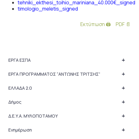
tehniki_ekthesi_toihio_mariniana_40.000€_signed
timologio_meletis_signed
Εκτύπωση 🖨
PDF 📄
+
ΕΡΓΑ ΕΣΠΑ
+
ΕΡΓΑ ΠΡΟΓΡΑΜΜΑΤΟΣ “ΑΝΤΩΝΗΣ ΤΡΙΤΣΗΣ”
+
ΕΛΛΑΔΑ 2.0
+
Δήμος
+
Δ.Ε.Υ.Α. ΜΥΛΟΠΟΤΑΜΟΥ
+
Ενημέρωση