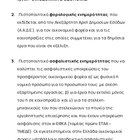
2.
Πιστοποιητικό
φορολογικής ενημερότητας
, που
εκδίδεται από την Ανεξάρτητη Αρχή Δημοσίων Εσόδων
(Α.Α.Δ.Ε.), για τον οικονομικό φορέα και για τις
κοινοπραξίες στις οποίες συμμετέχει για τα δημόσια
έργα που είναι σε εξέλιξη.
3.
Πιστοποιητικό
ασφαλιστικής ενημερότητας
που να
καλύπτει τις ασφαλιστικές υποχρεώσεις του
προσφέροντος οικονομικού φορέα α) ως φυσικό ή
νομικό πρόσωπο για το προσωπικό τους με σχέση
εξαρτημένης εργασίας, β) για έργα που εκτελεί μόνος
του ή σε κοινοπραξία και γ) για τα στελέχη-
μηχανικούς του που στελεχώνουν το πτυχίο της
εργοληπτικής επιχείρησης και που έχουν υποχρέωση
ασφάλισης στον e-ΕΦΚΑ (τομέας πρώην ΕΤΑΑ –
ΤΜΕΔΕ). Οι εγκατεστημένοι στην Ελλάδα οικονομικοί
φορείς υποβάλλουν αποδεικτικό ασφαλιστικής