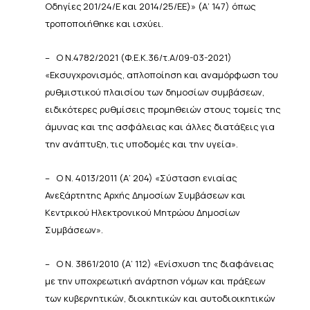
Οδηγίες
201/24/Ε
και
2014/25/ΕΕ)»
(Α’
147) όπως
τροποποιήθηκε και ισχύει.
–
Ο Ν.4782/2021 (Φ.Ε.Κ.36/τ.Α/09-03-2021)
«Εκσυγχρονισμός, απλοποίηση και αναμόρφωση του
ρυθμιστικού
πλαισίου των δημοσίων συμβάσεων,
ειδικότερες ρυθμίσεις προμηθειών στους τομείς της
άμυνας και της
ασφάλειας
και
άλλες
διατάξεις
για
την
ανάπτυξη,
τις υποδομές
και την
υγεία».
–
Ο
Ν.
4013/2011
(Α’
204)
«Σύσταση
ενιαίας
Ανεξάρτητης
Αρχής
Δημοσίων
Συμβάσεων
και
Κεντρικού
Ηλεκτρονικού
Μητρώου
Δημοσίων
Συμβάσεων».
–
Ο Ν. 3861/2010 (Α’ 112) «Ενίσχυση της διαφάνειας
με την υποχρεωτική ανάρτηση νόμων και πράξεων
των
κυβερνητικών, διοικητικών και αυτοδιοικητικών