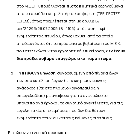
στο Μ.Ε.ΕΠ. υποβάλλονται
πιστοποιητικά
χορηγούμενα
από τα αρμόδια επιμελητήρια και φορείς (ΤΕΕ, ΓΕΩΤΕΕ,
ΕΕΤΕΜ), όπως προβλέπεται στη με
αριθ.Δ15/
οικ/24298/28.07.2005 (Β΄ 1105) απόφαση, περί
ενημερότητας πτυχίου, όπως ισχύει, από τα οποία
αποδεικνύεται ότι τα πρόσωπα με βεβαίωση του Μ.Ε.Κ.
που στελεχώνουν την εργοληπτική επιχείρηση,
δεν
έχουν
διαπράξει σοβαρό επαγγελματικό
παράπτωμα
.
9.
Υπεύθυνη δήλωση
, συνοδευόμενη από πίνακα όλων
των υπό εκτέλεση έργων (είτε ως μεμονωμένος
ανάδοχος είτε στο πλαίσιο κοινοπραξίας ή
υπεργολαβίας) με αναφορά για το ανεκτέλεστο
υπόλοιπο ανά έργο
και το συνολικό ανεκτέλεστο, για τις
εργοληπτικές επιχειρήσεις που δεν διαθέτουν
ενημερότητα πτυχίου κατά
τις
κείμενες
διατάξεις.
Επιπλέον για νομικά πρόσωπα: