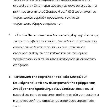
εταιρείας, γ)
Στις
περιπτώσεις
των
συνεταιρισμών,
τα
μέλη
του
Διοικητικού
Συμβουλίου,
ή δ)
Στις
υπόλοιπες
περιπτώσεις
νομικών
προσώπων,
τον,
κατά
περίπτωση,
νόμιμο
εκπρόσωποι.
5.
«
Ενιαίο Πιστοποιητικό Δικαστικής Φερεγγυότητας
»,
με το οποίο βεβαιώνεται ότι δεν τελούν υπό πτώχευση,
αναγκαστική διαχείριση, δεν έχουν υπαχθεί σε
διαδικασία εξυγίανσης καθώς και ότι το νομικό
πρόσωπο δεν
έχει
τεθεί υπό εκκαθάριση
με δικαστική
απόφαση.
6.
Εκτύπωση της καρτέλας “Στοιχεία Μητρώου/
Επιχείρησης” από την ηλεκτρονική πλατφόρμα της
Ανεξάρτητης Αρχής Δημοσίων Εσόδων
, όπως αυτά
εμφανίζονται στο taxisnet, από την οποία να προκύπτει
η μη
αναστολή της
επιχειρηματικής
δραστηριότητάς
τους.