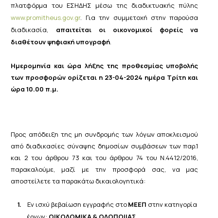
πλατφόρμα του ΕΣΗΔΗΣ μέσω της διαδικτυακής πύλης
www.promitheus.gov.gr
. Για την συμμετοχή στην παρούσα
διαδικασία,
απαιτείται οι οικονομικοί φορείς να
διαθέτουν ψηφιακή υπογραφή
.
Ημερομηνία και ώρα λήξης της προθεσμίας υποβολής
των προσφορών ορίζεται η 23-04-2024 ημέρα Τρίτη και
ώρα 10.00 π.μ.
Προς απόδειξη της μη συνδρομής των λόγων αποκλεισμού
από διαδικασίες σύναψης δημοσίων συμβάσεων των παρ.1
και 2 του άρθρου 73 και του άρθρου 74 του Ν.4412/2016,
παρακαλούμε, μαζί με την προσφορά σας, να μας
αποστείλετε τα παρακάτω δικαιολογητικά:
1.
Εν
ισχύ
βεβαίωση
εγγραφής
στο
ΜΕΕΠ
στην
κατηγορία
έργων:
ΟΙΚΟΔΟΜΙΚΑ & ΟΔΟΠΟΙΙΑΣ
.