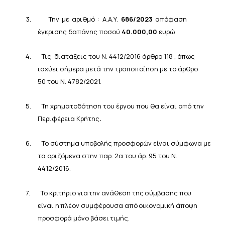
3.
Την με αριθμό : Α.Α.Υ.
686/2023
απόφαση
έγκρισης δαπάνης ποσού
40.000,00
ευρώ
4.
Τις διατάξεις του Ν. 4412/2016 άρθρο 118 , όπως
ισχύει σήμερα μετά την
τροποποίηση
με
το
άρθρο
50 του
Ν. 4782/2021.
5.
Τη χρηματοδότηση του έργου που θα είναι από την
Περιφέρεια Κρήτης
.
6.
Το σύστημα υποβολής προσφορών είναι σύμφωνα με
τα οριζόμενα στην παρ. 2α του άρ. 95 του Ν.
4412/2016.
7.
Το κριτήριο
για
την
ανάθεση
της
σύμβασης
που
είναι
η
πλέον
συμφέρουσα
από
οικονομική
άποψη
προσφορά
μόνο
βάσει
τιμής.