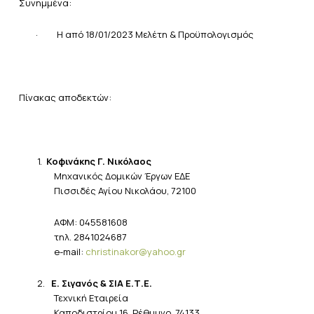
Συνημμένα:
·
Η από 18/01/2023 Μελέτη & Προϋπολογισμός
Πίνακας
αποδεκτών:
1.
Κοφινάκης Γ. Νικόλαος
Μηχανικός Δομικών Έργων ΕΔΕ
Πισσιδές Αγίου Νικολάου, 72100
ΑΦΜ
: 045581608
τηλ
. 2841024687
e-mail:
christinakor@yahoo.gr
2.
Ε. Σιγανός & ΣΙΑ Ε.Τ.Ε.
Τεχνική Εταιρεία
Καποδιστρίου 16, Ρέθυμνο, 74133