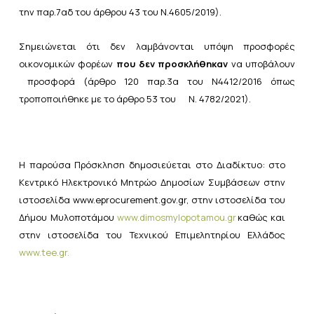
την
παρ.7αδ του άρθρου 43 του Ν.4605/2019
).
Σημειώνεται ότι δεν λαμβάνονται υπόψη προσφορές
οικονομικών φορέων
που δεν προσκλήθηκαν
να υποβάλουν
προσφορά (άρθρο 120 παρ.3α του Ν4412/2016 όπως
τροποποιήθηκε με το άρθρο 53 του Ν. 4782/2021).
Η παρούσα Πρόσκληση δημοσιεύεται στο Διαδίκτυο: στο
Κεντρικό Ηλεκτρονικό Μητρώο Δημοσίων
Συμβάσεων στην
ιστοσελίδα
www.eprocurement.gov.gr,
στην ιστοσελίδα του
Δήμου Μυλοποτάμου
www.
dimosmylopotamou
.gr
καθώς
και
στην ιστοσελίδα
του
Τεχνικού
Επιμελητηρίου
Ελλάδος
www.tee.gr
.