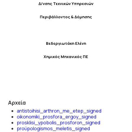
Δ/νσης Τεχνικών Υπηρεσιών
Περιβάλλοντος & Δόμησης
Βεδεργιωτάκη Ελένη
Χημικός Μηχανικός ΠΕ
Αρχεία
antistoihisi_arthron_me_etep_signed
oikonomiki_prosfora_ergoy_signed
prosklisi_ypobolis_prosforon_signed
proϋpologismos_meletis_signed