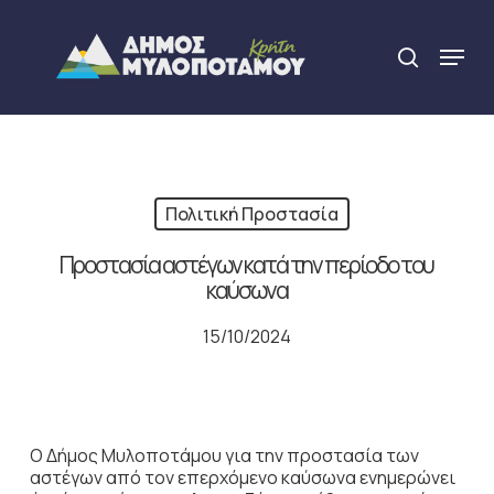
Skip
to
Menu
search
main
Close
content
Menu
Πολιτική Προστασία
Προστασία αστέγων κατά την περίοδο του
καύσωνα
15/10/2024
Ο Δήμος Μυλοποτάμου για την προστασία των
αστέγων από τον επερχόμενο καύσωνα ενημερώνει