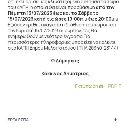
ότι έχει ορίσει ως κλιματιζόμενη αίθουσα το χώρο
του ΚΑΠΗ, η οποία θα είναι προσβάσιμη
από την
Πέμπτη 13/07/2023 έως και το Σάββατο
15/07/2023 κατά τις ώρες 10:00π.μ έως 20:00μ.μ.
Εφόσον κριθεί αναγκαία η διάθεση του χώρου και
την Κυριακή 16/07/2023 οι συμπολίτες θα
ενημερωθούν με νεότερο έγγραφο Για
περισσότερες πληροφορίες μπορείτε να καλείτε
στο ΚΑΠΗ Δήμου Μυλοποτάμου (ΤΗΛ 28340-23144).
Ο Δήμαρχος
Κόκκινος Δημήτριος
Εκτύπωση 🖨
PDF 📄
+
ΕΡΓΑ ΕΣΠΑ