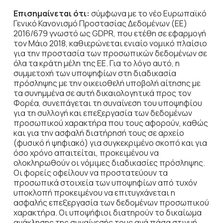
Επισημαίνεται ότι:
σύμφωνα με το νέο Ευρωπαϊκό
Γενικό Κανονισμό Προστασίας Δεδομένων (ΕΕ)
2016/679 γνωστό ως GDPR, που ετέθη σε εφαρμογή
τον Μάιο 2018, καθιερώνεται ενιαίο νομικό πλαίσιο
για την προστασία των προσωπικών δεδομένων σε
όλα τα κράτη μέλη της ΕΕ. Για το λόγο αυτό, η
συμμετοχή των υποψηφίων στη διαδικασία
πρόσληψης με την οικειοθελή υποβολή αίτησης με
τα συνημμένα σε αυτή δικαιολογητικά προς τον
Φορέα, συνεπάγεται τη συναίνεση του υποψηφίου
για τη συλλογή και επεξεργασία των δεδομένων
προσωπικού χαρακτήρα που τους αφορούν, καθώς
και για την ασφαλή διατήρησή τους σε αρχείο
(φυσικό ή ψηφιακό) για συγκεκριμένο σκοπό και για
όσο χρόνο απαιτείται, προκειμένου να
ολοκληρωθούν οι νόμιμες διαδικασίες πρόσληψης.
Οι φορείς οφείλουν να προστατεύουν τα
προσωπικά στοιχεία των υποψηφίων από τυχόν
υποκλοπή προκειμένου να επιτυγχάνεται η
ασφαλής επεξεργασία των δεδομένων προσωπικού
χαρακτήρα. Οι υποψήφιοι διατηρούν το δικαίωμα
ανάκλησης της συναίνεσής τους ανά πάσα στιγμή