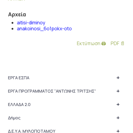
Αρχεία
aitisi-diminoy
anakoinosi_6o1pokx-oto
Εκτύπωση 🖨
PDF 📄
+
ΕΡΓΑ ΕΣΠΑ
+
ΕΡΓΑ ΠΡΟΓΡΑΜΜΑΤΟΣ “ΑΝΤΩΝΗΣ ΤΡΙΤΣΗΣ”
+
ΕΛΛΑΔΑ 2.0
+
Δήμος
+
Δ.Ε.Υ.Α. ΜΥΛΟΠΟΤΑΜΟΥ