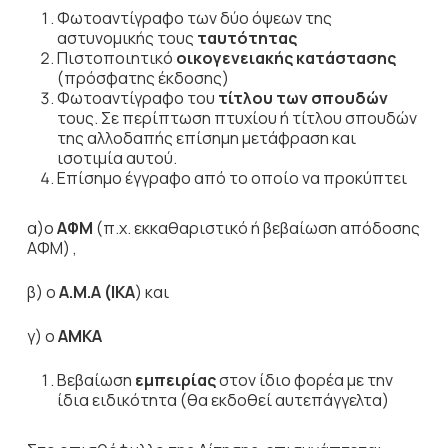
Φωτοαντίγραφο των δύο όψεων της
αστυνομικής τους
ταυτότητας
Πιστοποιητικό
οικογενειακής κατάστασης
(πρόσφατης έκδοσης)
Φωτοαντίγραφο του
τίτλου των σπουδών
τους. Σε περίπτωση πτυχίου ή τίτλου σπουδών
της αλλοδαπής επίσημη μετάφραση και
ισοτιμία αυτού.
Επίσημο έγγραφο από το οποίο να προκύπτει
α)ο
ΑΦΜ
(π.χ. εκκαθαριστικό ή βεβαίωση απόδοσης
ΑΦΜ) ,
β) ο
Α.Μ.Α (ΙΚΑ
) και
γ) ο
ΑΜΚΑ
Βεβαίωση
εμπειρίας
στον ίδιο φορέα με την
ίδια ειδικότητα (θα εκδοθεί αυτεπάγγελτα)