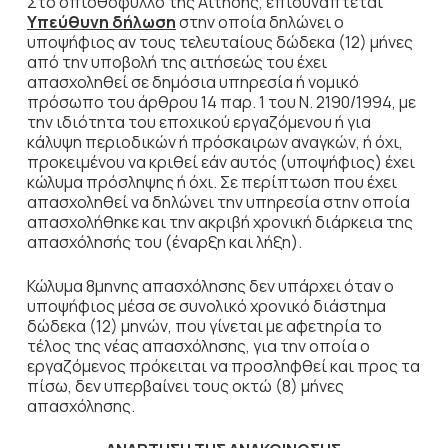
Στο οπισθόφυλλο της Αίτησης, επισυνάπτεται
Υπεύθυνη δήλωση
στην οποία δηλώνει ο
υποψήφιος αν τους τελευταίους δώδεκα (12) μήνες
από την υποβολή της αιτήσεώς του έχει
απασχοληθεί σε δημόσια υπηρεσία ή νομικό
πρόσωπο του άρθρου 14 παρ. 1 του Ν. 2190/1994, με
την ιδιότητα του εποχικού εργαζόμενου ή για
κάλυψη περιοδικών ή πρόσκαιρων αναγκών, ή όχι,
προκειμένου να κριθεί εάν αυτός (υποψήφιος) έχει
κώλυμα πρόσληψης ή όχι. Σε περίπτωση που έχει
απασχοληθεί να δηλώνει την υπηρεσία στην οποία
απασχολήθηκε και την ακριβή χρονική διάρκεια της
απασχόλησής του (έναρξη και λήξη).
Κώλυμα 8μηνης απασχόλησης δεν υπάρχει όταν ο
υποψήφιος μέσα σε συνολικό χρονικό διάστημα
δώδεκα (12) μηνών, που γίνεται με αφετηρία το
τέλος της νέας απασχόλησης, για την οποία ο
εργαζόμενος πρόκειται να προσληφθεί και προς τα
πίσω, δεν υπερβαίνει τους οκτώ (8) μήνες
απασχόλησης.