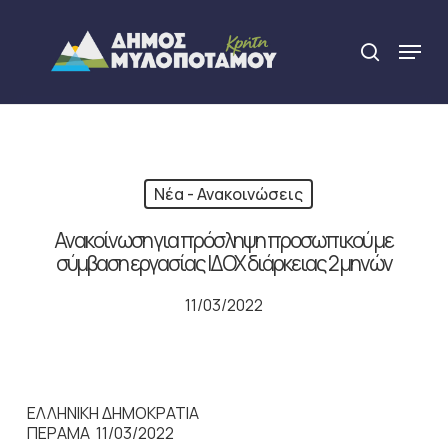
Skip
to
Menu
search
main
Close
content
Menu
Νέα - Ανακοινώσεις
Ανακοίνωση για πρόσληψη προσωπικού με
σύμβαση εργασίας ΙΔΟΧ διάρκειας 2 μηνών
11/03/2022
ΕΛΛΗΝΙΚΗ ΔΗΜΟΚΡΑΤΙΑ
ΠΕΡΑΜΑ 11/03/2022