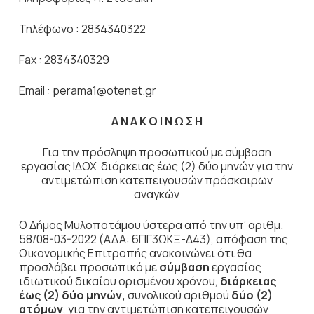
Τηλέφωνο : 2834340322
Fax : 2834340329
Email : perama1@otenet.gr
Α Ν Α Κ Ο Ι Ν Ω Σ Η
Για την πρόσληψη προσωπικού με σύμβαση
εργασίας ΙΔΟΧ διάρκειας έως (2) δύο μηνών για την
αντιμετώπιση κατεπειγουσών πρόσκαιρων
αναγκών
Ο Δήμος Μυλοποτάμου ύστερα από την υπ’ αριθμ.
58/08-03-2022 (ΑΔΑ: 6ΠΓ3ΩΚΞ-Δ43), απόφαση της
Οικονομικής Επιτροπής ανακοινώνει ότι θα
προσλάβει προσωπικό με
σύμβαση
εργασίας
ιδιωτικού δικαίου ορισμένου χρόνου,
διάρκειας
έως (2) δύο μηνών,
συνολικού αριθμού
δύο (2)
ατόμων
, για την αντιμετώπιση κατεπειγουσών