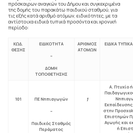
πρόσκαιρων αναγκών του Δήμου και συγκεκριμένα
της δομής του παρακάτω παιδικού σταθμού, για
τις εξής κατά αριθμό ατόμων, ειδικότητες, με τα
αντίστοιχα ειδικά τυπικά προσόντα και χρονική
περίοδο:
ΚΩΔ.
ΕΙΔΙΚΟΤΗΤΑ
ΑΡΙΘΜΟΣ
ΕΙΔΙΚΑ ΤΥΠΙ
ΘΕΣΗΣ
ΑΤΟΜΩΝ
–
ΔΟΜΗ
ΤΟΠΟΘΕΤΗΣΗΣ
Α. Πτυχίο 
Παιδαγωγικο
Νηπιαγ
101
ΠΕ Νηπιαγωγών
1
Εκπαίδευσης
στην Προσχολ
–
Επιστημών Π
Αγωγής και 
Παιδικός Σταθμός
ή Επισ
Περάματος