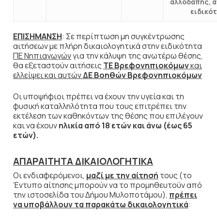
αλλοδαπής, 
ειδικό
ΕΠΙΣΗΜΑΝΣΗ
: Σε περίπτωση μη συγκέντρωσης
αιτήσεων με πλήρη δικαιολογητικά στην ειδικότητα
ΠΕ Νηπιαγωγών
για την κάλυψη της ανωτέρω θέσης,
θα εξεταστούν αιτήσεις
ΤΕ Βρεφονηπιοκόμων
και
ελλείψει και αυτών
ΔΕ Βοηθών Βρεφονηπιοκόμων
Οι υποψήφιοι πρέπει να έχουν την υγεία και τη
φυσική καταλληλότητα που τους επιτρέπει την
εκτέλεση των καθηκόντων της θέσης που επιλέγουν
και να έχουν
ηλικία από 18 ετών και άνω (έως 65
ετών).
ΑΠΑΡΑΙΤΗΤΑ ΔΙΚΑΙΟΛΟΓΗΤΙΚΑ
Οι ενδιαφερόμενοι,
μαζί με την αίτησή
τους (το
Έντυπο αίτησης μπορούν να το προμηθευτούν από
την ιστοσελίδα του Δήμου Μυλοποτάμου),
πρέπει
να υποβάλλουν τα παρακάτω δικαιολογητικά
: