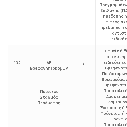
Προγραμμάτ
Επιλογής (Π.
ημεδαπής ή
τίτλος σχ
ημεδαπής ή 
αντίστ
ειδικό
Πτυχίο ή 
απολυτήρ
ειδικότητ
102
ΔΕ
1
Βρεφονηπ
Βρεφονηπιοκόμων
Παιδοκόμων
Βρεφοκόμων
–
Βρεφονηπι
Προσχολικ
Παιδικός
Δραστηρ
Σταθμός
Δημιουργ
Περάματος
Έκφρασης ή 
Πρόνοιας ή 
Φροντι
Προσχολικ