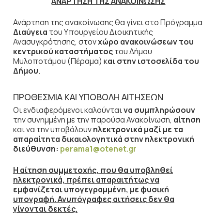
ΑΝΑΡΤΗΣΗ ΤΗΣ ΑΝΑΚΟΙΝΩΣΗΣ
Ανάρτηση της ανακοίνωσης θα γίνει στο Πρόγραμμα
Διαύγεια
του Υπουργείου Διοικητικής
Ανασυγκρότησης, στον
χώρο ανακοινώσεων του
κεντρικού καταστήματος
του Δήμου
Μυλοποτάμου (Πέραμα) κ
αι στην ιστοσελίδα του
Δήμου
.
ΠΡΟΘΕΣΜΙΑ ΚΑΙ ΥΠΟΒΟΛΗ ΑΙΤΗΣΕΩΝ
Οι ενδιαφερόμενοι καλούνται
να συμπληρώσουν
την συνημμένη με την παρούσα Ανακοίνωση,
αίτηση
και να την υποβάλουν
ηλεκτρονικά μαζί με τα
απαραίτητα δικαιολογητικά στην ηλεκτρονική
διεύθυνση:
perama
1@
otenet
.
gr
Η αίτηση συμμετοχής, που θα υποβληθεί
ηλεκτρονικά, πρέπει απαραιτήτως να
εμφανίζεται υπογεγραμμένη, με φυσική
υπογραφή. Ανυπόγραφες αιτήσεις δεν θα
γίνονται δεκτές.