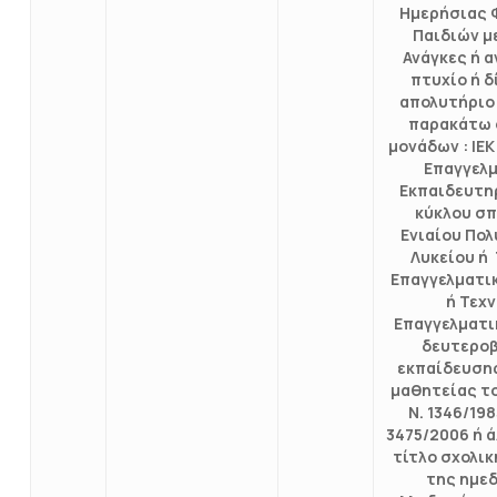
Ημερήσιας 
Παιδιών μ
Ανάγκες ή 
πτυχίο ή 
απολυτήριο
παρακάτω 
μονάδων : ΙΕ
Επαγγελ
Εκπαιδευτηρ
κύκλου σ
Ενιαίου Πο
Λυκείου ή
Επαγγελματι
ή Τεχ
Επαγγελματι
δευτερο
εκπαίδευση
μαθητείας τ
Ν. 1346/198
3475/2006 ή 
τίτλο σχολι
της ημε