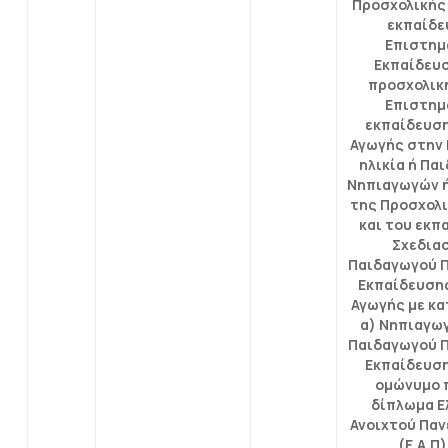
Προσχολικής
εκπαίδε
Επιστημ
Εκπαίδευ
προσχολική
Επιστημ
εκπαίδευση
Αγωγής στην
ηλικία ή Πα
Νηπιαγωγών 
της Προσχολ
και του εκπ
Σχεδια
Παιδαγωγού 
Εκπαίδευσης
Αγωγής με κ
α) Νηπιαγωγ
Παιδαγωγού 
Εκπαίδευση
ομώνυμο 
δίπλωμα Ε
Ανοιχτού Πα
(Ε.Α.Π)