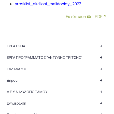
prosklisi_ekdilosi_melidonioy_2023
Εκτύπωση 🖨
PDF 📄
+
ΕΡΓΑ ΕΣΠΑ
+
ΕΡΓΑ ΠΡΟΓΡΑΜΜΑΤΟΣ “ΑΝΤΩΝΗΣ ΤΡΙΤΣΗΣ”
+
ΕΛΛΑΔΑ 2.0
+
Δήμος
+
Δ.Ε.Υ.Α. ΜΥΛΟΠΟΤΑΜΟΥ
+
Ενημέρωση