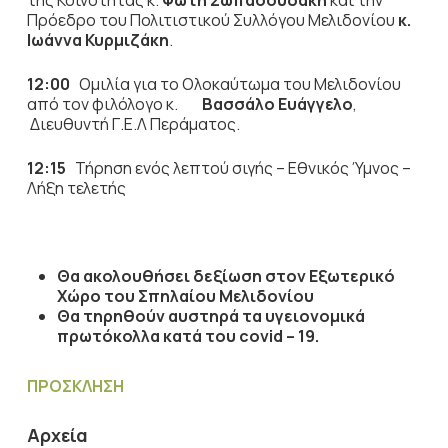
της Κοινότητας κ.
Φώτη Σωπασουδάκη
και την
Πρόεδρο του Πολιτιστικού Συλλόγου Μελιδονίου
κ.
Ιωάννα Κυρμιζάκη
.
12:00
Ομιλία για το Ολοκαύτωμα του Μελιδονίου
από τον
φιλόλογο κ.
Βασσάλο Ευάγγελο
,
Διευθυντή Γ.Ε.Λ Περάματος.
12:15
Τήρηση ενός λεπτού σιγής – Εθνικός Ύμνος –
Λήξη τελετής
Θα ακολουθήσει δεξίωση στον Εξωτερικό
Χώρο του Σπηλαίου Μελιδονίου
Θα τηρηθούν αυστηρά τα υγειονομικά
πρωτόκολλα κατά του
covid
– 19.
ΠΡΟΣΚΛΗΣΗ
Αρχεία