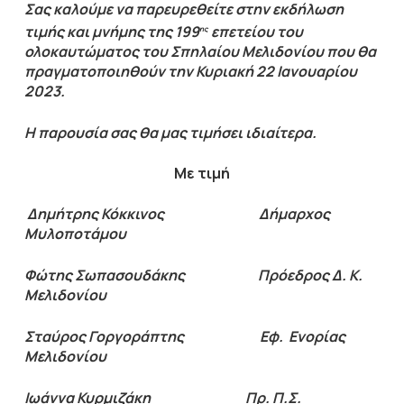
Σας καλούμε να παρευρεθείτε στην εκδήλωση
τιμής και μνήμης της 199
επετείου του
ης
ολοκαυτώματος του Σπηλαίου Μελιδονίου που θα
πραγματοποιηθούν την Κυριακή 22 Ιανουαρίου
2023.
Η παρουσία σας θα μας τιμήσει ιδιαίτερα.
Με τιμή
Δημήτρης Κόκκινος Δήμαρχος
Μυλοποτάμου
Φώτης Σωπασουδάκης Πρόεδρος Δ. Κ.
Μελιδονίου
Σταύρος Γοργοράπτης Εφ. Ενορίας
Μελιδονίου
Ιωάννα Κυρμιζάκη Πρ. Π.Σ.