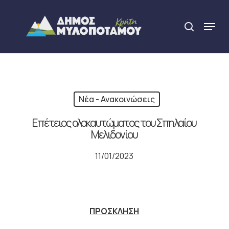
Skip
to
Menu
search
main
Close
content
Menu
Νέα - Ανακοινώσεις
Επέτειος ολοκαυτώματος του Σπηλαίου
Μελιδονίου
11/01/2023
ΠΡΟΣΚΛΗΣΗ