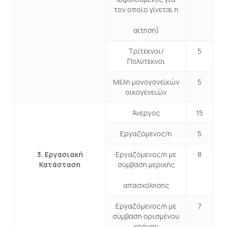
τον οποίο γίνεται η
αίτηση)
Τρίτεκνοι/
5
Πολύτεκνοι
Μέλη μονογονεϊκών
5
οικογενειών
Άνεργος
15
Εργαζόμενος/η
5
3. Εργασιακή
Εργαζόμενος/η με
8
Κατάσταση
σύμβαση μερικής
απασχόλησης
Εργαζόμενος/η με
7
σύμβαση ορισμένου
χρόνου