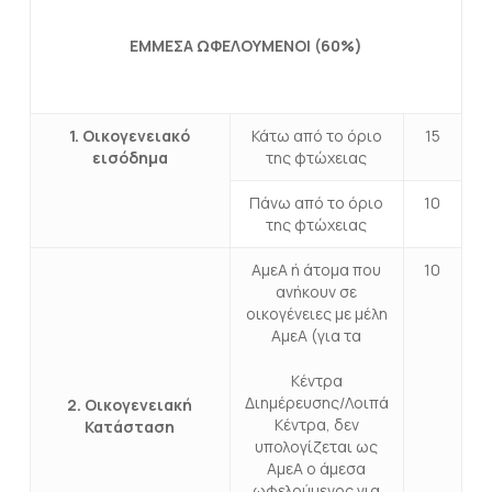
ΕΜΜΕΣΑ ΩΦΕΛΟΥΜΕΝΟΙ (60%)
1. Οικογενειακό
Κάτω από το όριο
15
εισόδημα
της φτώχειας
Πάνω από το όριο
10
της φτώχειας
ΑμεΑ ή άτομα που
10
ανήκουν σε
οικογένειες με μέλη
ΑμεΑ (για τα
Κέντρα
Διημέρευσης/Λοιπά
2. Οικογενειακή
Κέντρα, δεν
Κατάσταση
υπολογίζεται ως
ΑμεΑ ο άμεσα
ωφελούμενος για