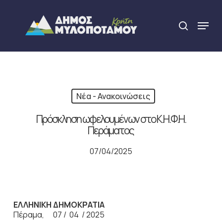
Skip
to
Menu
search
main
Close
content
Menu
Νέα - Ανακοινώσεις
Πρόσκληση ωφελουμένων στο Κ.Η.Φ.Η.
Περάματος
07/04/2025
ΕΛΛΗΝΙΚΗ ΔΗΜΟΚΡΑΤΙΑ
Πέραμα, 07 / 04 / 2025