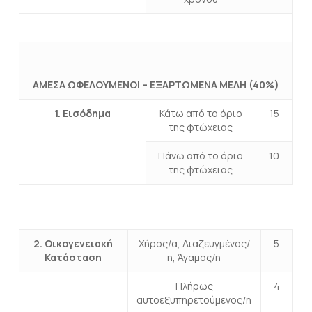
ΑΜΕΣΑ ΩΦΕΛΟΥΜΕΝΟΙ – ΕΞΑΡΤΩΜΕΝΑ ΜΕΛΗ (40%)
1. Εισόδημα
Κάτω από το όριο
15
της φτώχειας
Πάνω από το όριο
10
της φτώχειας
2. Οικογενειακή
Χήρος/α, Διαζευγμένος/
5
Κατάσταση
η, Άγαμος/η
Πλήρως
4
αυτοεξυπηρετούμενος/η