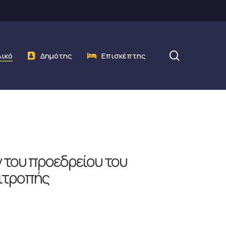
search
λικό
Δημότης
Επισκέπτης
ν του προεδρείου του
πιτροπής