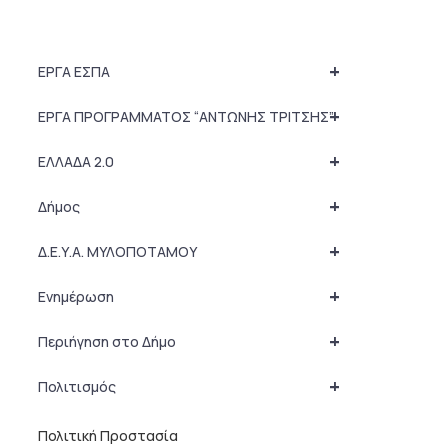
+
ΕΡΓΑ ΕΣΠΑ
+
ΕΡΓΑ ΠΡΟΓΡΑΜΜΑΤΟΣ “ΑΝΤΩΝΗΣ ΤΡΙΤΣΗΣ”
+
ΕΛΛΑΔΑ 2.0
+
Δήμος
+
Δ.Ε.Υ.Α. ΜΥΛΟΠΟΤΑΜΟΥ
+
Ενημέρωση
+
Περιήγηση στο Δήμο
+
Πολιτισμός
Πολιτική Προστασία