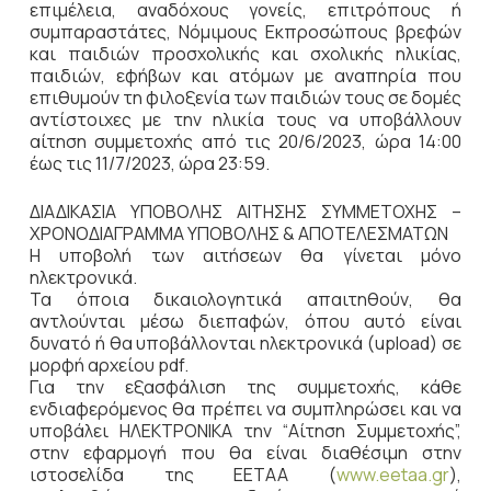
επιμέλεια, αναδόχους γονείς, επιτρόπους ή
συμπαραστάτες, Νόμιμους Εκπροσώπους βρεφών
και παιδιών προσχολικής και σχολικής ηλικίας,
παιδιών, εφήβων και ατόμων με αναπηρία που
επιθυμούν τη φιλοξενία των παιδιών τους σε δομές
αντίστοιχες με την ηλικία τους να υποβάλλουν
αίτηση συμμετοχής από τις 20/6/2023, ώρα 14:00
έως τις 11/7/2023, ώρα 23:59.
ΔΙΑΔΙΚΑΣΙΑ ΥΠΟΒΟΛΗΣ ΑΙΤΗΣΗΣ ΣΥΜΜΕΤΟΧΗΣ –
ΧΡΟΝΟΔΙΑΓΡΑΜΜΑ ΥΠΟΒΟΛΗΣ & ΑΠΟΤΕΛΕΣΜΑΤΩΝ
Η υποβολή των αιτήσεων θα γίνεται μόνο
ηλεκτρονικά.
Τα όποια δικαιολογητικά απαιτηθούν, θα
αντλούνται μέσω διεπαφών, όπου αυτό είναι
δυνατό ή θα υποβάλλονται ηλεκτρονικά (upload) σε
μορφή αρχείου pdf.
Για την εξασφάλιση της συμμετοχής, κάθε
ενδιαφερόμενος θα πρέπει να συμπληρώσει και να
υποβάλει ΗΛΕΚΤΡΟΝΙΚΑ την “Αίτηση Συμμετοχής”,
στην εφαρμογή που θα είναι διαθέσιμη στην
ιστοσελίδα της ΕΕΤΑΑ (
www.eetaa.gr
),