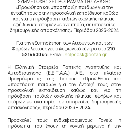
ΣΥΜΜΕΤΟΧΗΣ ΣΕ ΠΡΟΓΡΑΜΜΑ ΤΗΣ ΔΡΑΣΗΣ
«Προώθηση και υποστήριξη παιδιών για την
ένταξή τους στην προσχολική εκπαίδευση καθώς
και για τη πρόσβαση παιδιών σχολικής ηλικίας,
εφήβων και ατόμων με αναπηρία, σε υπηρεσίες
δημιουργικής απασχόλησης» Περιόδου 2023-2024
Για την εξυπηρέτηση των Αιτούντων και των
Φορέων λειτουργεί τηλεφωνικό κέντρο στο
210-
5214600
και E-mail:
helpdesk@eetaa.gr
H Ελληνική Εταιρεία Τοπικής Ανάπτυξης και
Αυτοδιοίκησης (Ε.Ε.Τ.Α.Α.) Α.Ε., στο πλαίσιο
Προγράμματος της δράσης «Προώθηση και
υποστήριξη παιδιών για την ένταξή τους στην
προσχολική εκπαίδευση καθώς και για τη
πρόσβαση παιδιών σχολικής ηλικίας, εφήβων και
ατόμων με αναπηρία, σε υπηρεσίες δημιουργικής
απασχόλησης», περιόδου 2023 – 2024:
Προσκαλεί τους ενδιαφερόμενους Γονείς ή
πρόσωπα που έχουν τη γονική μέριμνα ή την