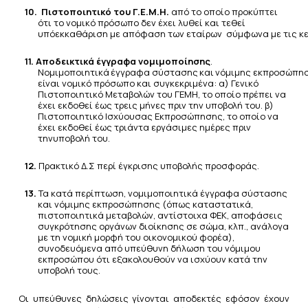
10.
Πιστοποιητικό του Γ.Ε.Μ.Η.
από το οποίο προκύπτει
ότι το νομικό πρόσωπο δεν έχει λυθεί και τεθεί
υπό
εκκαθάριση
με
απόφαση
των
εταίρων
σύμφωνα
με
τις
κ
11.
Αποδεικτικά έγγραφα νομιμοποίησης
.
Νομιμοποιητικά
έγγραφα
σύστασης
και
νόμιμης
εκπροσώπησ
είναι
νομικό
πρόσωπο
και συγκεκριμένα: α) Γενικό
Πιστοποιητικό Μεταβολών του ΓΕΜΗ, το οποίο πρέπει να
έχει εκδοθεί έως τρεις μήνες πριν την
υποβολή
του. β)
Πιστοποιητικό Ισχύουσας Εκπροσώπησης, το οποίο να
έχει εκδοθεί έως τριάντα εργάσιμες ημέρες πριν
την
υποβολή
του.
12.
Πρακτικό
Δ.Σ
περί
έγκρισης
υποβολής
προσφοράς.
13.
Τα κατά περίπτωση, νομιμοποιητικά έγγραφα σύστασης
και νόμιμης εκπροσώπησης (όπως καταστατικά,
πιστοποιητικά μεταβολών, αντίστοιχα ΦΕΚ, αποφάσεις
συγκρότησης οργάνων διοίκησης σε σώμα, κλπ., ανάλογα
με τη νομική μορφή του οικονομικού φορέα),
συνοδευόμενα από υπεύθυνη δήλωση του νόμιμου
εκπροσώπου ότι εξακολουθούν να ισχύουν κατά την
υποβολή τους.
Οι υπεύθυνες δηλώσεις γίνονται αποδεκτές εφόσον έχουν