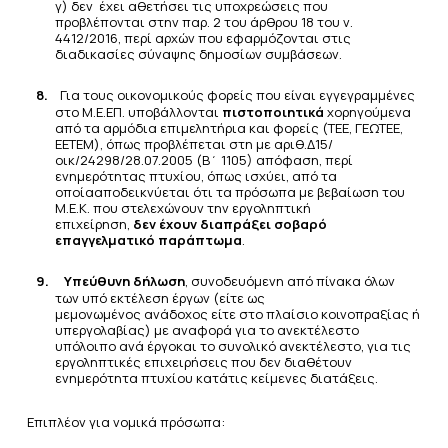
γ) δεν έχει αθετήσει τις υποχρεώσεις που
προβλέπονται στην παρ. 2 του άρθρου 18 του ν.
4412/2016, περί αρχών που εφαρμόζονται στις
διαδικασίες σύναψης δημοσίων συμβάσεων.
8.
Για τους οικονομικούς φορείς που είναι εγγεγραμμένες
στο Μ.Ε.ΕΠ. υποβάλλονται
πιστοποιητικά
χορηγούμενα
από τα αρμόδια επιμελητήρια και φορείς (ΤΕΕ, ΓΕΩΤΕΕ,
ΕΕΤΕΜ), όπως προβλέπεται στη με
αριθ.Δ15/
οικ/24298/28.07.2005 (Β΄ 1105) απόφαση, περί
ενημερότητας πτυχίου, όπως ισχύει, από τα
οποία
αποδεικνύεται ότι τα πρόσωπα με βεβαίωση του
Μ.Ε.Κ. που στελεχώνουν την εργοληπτική
επιχείρηση,
δεν
έχουν
διαπράξει σοβαρό
επαγγελματικό
παράπτωμα
.
9.
Υπεύθυνη δήλωση
, συνοδευόμενη από πίνακα όλων
των υπό εκτέλεση έργων (είτε ως
μεμονωμένος
ανάδοχος είτε στο πλαίσιο κοινοπραξίας ή
υπεργολαβίας) με αναφορά για το ανεκτέλεστο
υπόλοιπο ανά έργο
και το συνολικό ανεκτέλεστο, για τις
εργοληπτικές επιχειρήσεις που δεν διαθέτουν
ενημερότητα πτυχίου κατά
τις
κείμενες
διατάξεις.
Επιπλέον για νομικά πρόσωπα: