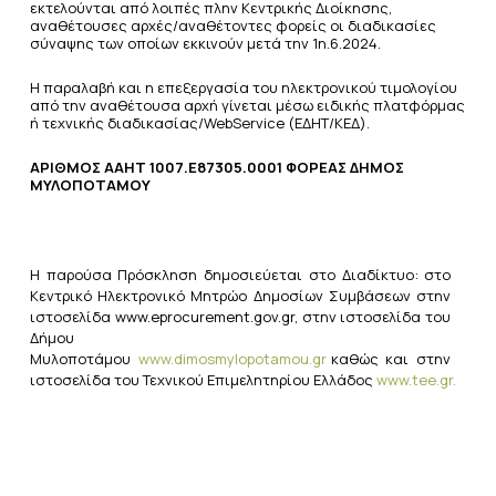
εκτελούνται από λοιπές πλην Κεντρικής Διοίκησης,
αναθέτουσες αρχές/αναθέτοντες φορείς οι διαδικασίες
σύναψης των οποίων εκκινούν μετά την 1η.6.2024.
Η παραλαβή και η επεξεργασία του ηλεκτρονικού τιμολογίου
από την αναθέτουσα αρχή γίνεται μέσω ειδικής πλατφόρμας
ή τεχνικής διαδικασίας/WebService (ΕΔΗΤ/ΚΕΔ).
ΑΡΙΘΜΟΣ ΑΑΗΤ 1007.Ε87305.0001 ΦΟΡΕΑΣ ΔΗΜΟΣ
ΜΥΛΟΠΟΤΑΜΟΥ
Η παρούσα Πρόσκληση δημοσιεύεται στο Διαδίκτυο: στο
Κεντρικό Ηλεκτρονικό Μητρώο Δημοσίων
Συμβάσεων στην
ιστοσελίδα
www.eprocurement.gov.gr,
στην ιστοσελίδα του
Δήμου
Μυλοποτάμου
www.
dimosmylopotamou
.gr
καθώς
και
στην
ιστοσελίδα
του
Τεχνικού
Επιμελητηρίου
Ελλάδος
www.tee.gr
.