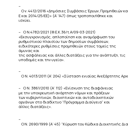
–
Ο
ν.
4412/2016
«Δημόσιες
Συμβάσεις
Έργων,
Προμηθειών
κα
Ε
και
2014/25/ΕΕ)»
(Α’
147) όπως τροποποιήθηκε και
ισχύει.
–
Ο Ν.4782/2021 (Φ.Ε.Κ.36/τ.Α/09-03-2021)
«Εκσυγχρονισμός, απλοποίηση και αναμόρφωση του
ρυθμιστικού
πλαισίου των δημοσίων συμβάσεων,
ειδικότερες ρυθμίσεις προμηθειών στους τομείς της
άμυνας και
της
ασφάλειας
και
άλλες
διατάξεις
για
την
ανάπτυξη,
τις
υποδομές
και την
υγεία».
–
Ο
Ν.
4013/2011
(Α’
204)
«Σύσταση
ενιαίας
Ανεξάρτητης
Αρχ
–
Ο Ν. 3861/2010 (Α’ 112) «Ενίσχυση της διαφάνειας
με την υποχρεωτική ανάρτηση νόμων και πράξεων
των
κυβερνητικών, διοικητικών και αυτοδιοικητικών
οργάνων στο διαδίκτυο “Πρόγραμμα Διαύγεια” και
άλλες
διατάξεις».
–
Ο
Ν.
2690/1999
(Α’
45)
“Κύρωση
του
Κώδικα
Διοικητικής
Δι