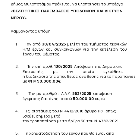
Δήμος
Μυλοποτάμου
πρόκειται
να
υλοποιήσει
το
υπο
έργο
«
ΒΕΛΤΙΩΤΙΚΕΣ ΠΑΡΕΜΒΑΣΕΙΣ ΥΠΟΔΟΜΩΝ ΚΑΙ ΔΙΚΤΥΩΝ
ΝΕΡΟΥ
».
Λαμβάνοντας υπόψη:
1.
Την
από
30/04/2025
μελέτη
του
τμήματος
τεχνικών
Η/Μ έργων και συγκοινωνιών για την εκτέλεση του
έργου του θέματος.
2.
Την υπ’ αριθ.
130/2025
Απόφαση της Δημοτικής
Επιτροπής, με την οποία εγκρίθηκε
η
διαδικασία
της
απευθείας
ανάθεσης
για
το
παραπάνω
με
ΦΠΑ
50.000,00€.
3.
Την με αριθμό : Α.Α.Υ.
553/2025
απόφαση
έγκρισης δαπάνης ποσού
50.000,00
ευρώ
4.
Τις διατάξεις του Ν. 4412/2016 άρθρο 118 , όπως
ισχύει σήμερα μετά
την
τροποποίηση
με
το
άρθρο
50 του
Ν. 4782/2021.
5.
Τη χρηματοδότηση του έργου που θα είναι από