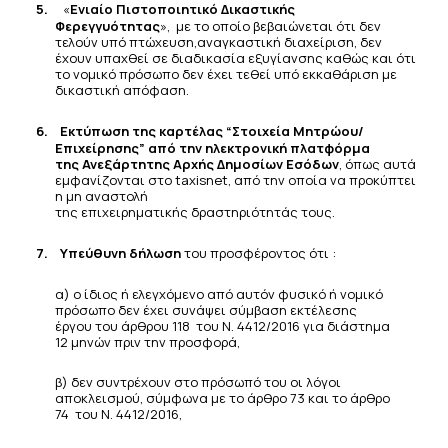
5.
«
Ενιαίο Πιστοποιητικό Δικαστικής
Φερεγγυότητας
», με το οποίο βεβαιώνεται ότι δεν
τελούν υπό πτώχευση,
αναγκαστική διαχείριση, δεν
έχουν υπαχθεί σε διαδικασία εξυγίανσης καθώς και ότι
το νομικό πρόσωπο δεν
έχει
τεθεί υπό εκκαθάριση
με
δικαστική
απόφαση.
6.
Εκτύπωση της καρτέλας “Στοιχεία Μητρώου/
Επιχείρησης” από την ηλεκτρονική πλατφόρμα
της
Ανεξάρτητης Αρχής Δημοσίων Εσόδων
, όπως αυτά
εμφανίζονται στο taxisnet, από την οποία να προκύπτει
η μη
αναστολή
της
επιχειρηματικής
δραστηριότητάς
τους.
7.
Υπεύθυνη δήλωση
του προσφέροντος ότι :
α) ο ίδιος ή ελεγχόμενο από αυτόν φυσικό ή νομικό
πρόσωπο δεν έχει συνάψει σύμβαση εκτέλεσης
έργου του άρθρου 118 του Ν. 4412/2016 για διάστημα
12 μηνών πριν την προσφορά,
β) δεν συντρέχουν στο πρόσωπό του οι λόγοι
αποκλεισμού, σύμφωνα με το άρθρο 73 και το άρθρο
74 του Ν. 4412/2016,