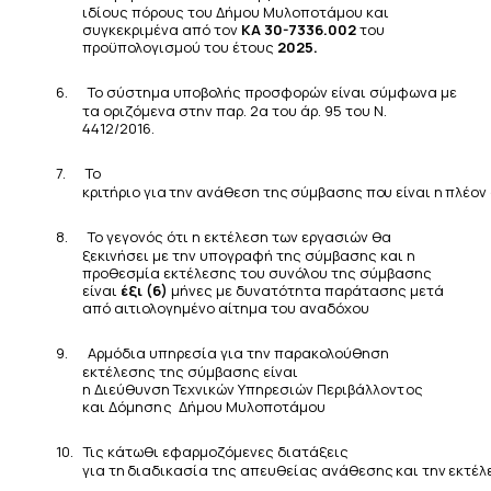
ιδίους πόρους του Δήμου Μυλοποτάμου και
συγκεκριμένα από τον
ΚΑ 30-7336.002
του
προϋπολογισμού του έτους
2025.
6.
Το σύστημα υποβολής προσφορών είναι σύμφωνα με
τα οριζόμενα στην παρ. 2α του άρ. 95 του Ν.
4412/2016.
7.
Το
κριτήριο
για
την
ανάθεση
της
σύμβασης
που
είναι
η
πλέον
8.
Το γεγονός ότι η εκτέλεση των εργασιών θα
ξεκινήσει με την υπογραφή της σύμβασης και η
προθεσμία εκτέλεσης του
συνόλου της σύμβασης
είναι
έξι (6)
μήνες με δυνατότητα παράτασης μετά
από αιτιολογημένο αίτημα
του
αναδόχου
9.
Αρμόδια υπηρεσία για την παρακολούθηση
εκτέλεσης της σύμβασης είναι
η
Διεύθυνση
Τεχνικών
Υπηρεσιών
Περιβάλλοντος
και Δόμησης
Δήμου
Μυλοποτάμου
10.
Τις κάτωθι εφαρμοζόμενες διατάξεις
για
τη
διαδικασία
της
απευθείας
ανάθεσης
και
την
εκτέλ