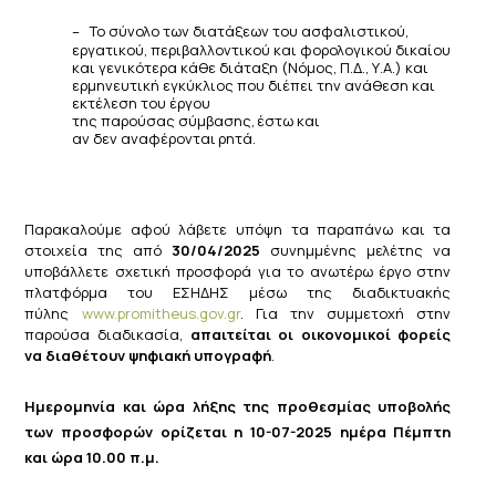
–
Το σύνολο των διατάξεων του ασφαλιστικού,
εργατικού, περιβαλλοντικού και φορολογικού δικαίου
και
γενικότερα κάθε διάταξη (Νόμος, Π.Δ., Υ.Α.) και
ερμηνευτική εγκύκλιος που διέπει την ανάθεση και
εκτέλεση
του
έργου
της
παρούσας
σύμβασης,
έστω
και
αν
δεν
αναφέρονται
ρητά.
Παρακαλούμε αφού λάβετε υπόψη τα παραπάνω και τα
στοιχεία της από
30/04/2025
συνημμένης μελέτης να
υποβάλλετε σχετική προσφορά για το ανωτέρω έργο στην
πλατφόρμα του ΕΣΗΔΗΣ μέσω της διαδικτυακής
πύλης
www.promitheus.gov.gr
. Για την συμμετοχή στην
παρούσα διαδικασία,
απαιτείται οι οικονομικοί φορείς
να διαθέτουν ψηφιακή υπογραφή
.
Ημερομηνία και ώρα λήξης της προθεσμίας υποβολής
των προσφορών ορίζεται η 10-07-2025 ημέρα Πέμπτη
και ώρα 10.00 π.μ.