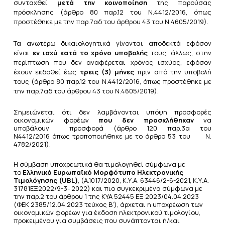
συνταχθεί
μετά την κοινοποίηση
της παρούσας
πρόσκλησης (
άρθρο 80 παρ.12 του Ν.4412/2016
, όπως
προστέθηκε με την
παρ.7αδ του άρθρου 43 του Ν.4605/2019
).
Τα ανωτέρω δικαιολογητικά γίνονται αποδεκτά εφόσον
είναι
εν ισχύ κατά το χρόνο υποβολής
τους, άλλως, στην
περίπτωση που δεν αναφέρεται χρόνος ισχύος, εφόσον
έχουν εκδοθεί έως
τρεις (3) μήνες
πριν από την υποβολή
τους (
άρθρο 80 παρ.12 του
Ν.4412/2016
, όπως προστέθηκε με
την
παρ.7αδ του άρθρου 43 του Ν.4605/2019
).
Σημειώνεται ότι δεν λαμβάνονται υπόψη προσφορές
οικονομικών φορέων
που δεν προσκλήθηκαν
να
υποβάλουν προσφορά (άρθρο 120 παρ.3α του
Ν4412/2016 όπως τροποποιήθηκε με το άρθρο 53 του Ν.
4782/2021).
Η σύμβαση υποχρεωτικά θα τιμολογηθεί σύμφωνα με
το
Ελληνικό Ευρωπαϊκό Μορφότυπο Ηλεκτρονικής
Τιμολόγησης (UBL)
, (A.1017/2020, Κ.Υ.Α. 63446/2-6-2021, Κ.Υ.Α.
31781ΕΞ2022/9-3- 2022) και πιο συγκεκριμένα σύμφωνα με
την παρ.2 του άρθρου 1 της ΚΥΑ 52445 ΕΞ 2023/04.04.2023
(ΦΕΚ 2385/12.04.2023 τεύχος Β’), άρχεται η υποχρέωση των
οικονομικών φορέων για έκδοση ηλεκτρονικού τιμολογίου,
προκειμένου για συμβάσεις που συνάπτονται ή/και