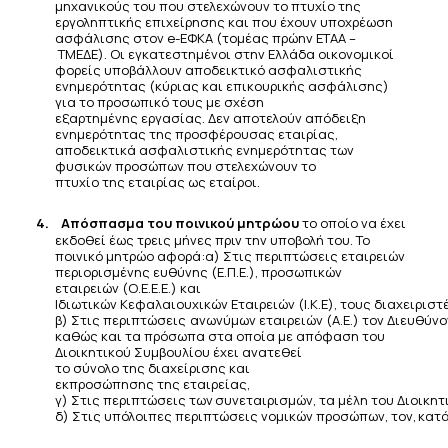
μηχανικούς του που στελεχώνουν το πτυχίο της
εργοληπτικής επιχείρησης και που έχουν υποχρέωση
ασφάλισης στον e-ΕΦΚΑ (τομέας πρώην ΕΤΑΑ –
ΤΜΕΔΕ). Οι εγκατεστημένοι στην Ελλάδα οικονομικοί
φορείς υποβάλλουν αποδεικτικό ασφαλιστικής
ενημερότητας
(κύριας και επικουρικής ασφάλισης)
για το προσωπικό τους με σχέση
εξαρτημένης
εργασίας. Δεν αποτελούν
απόδειξη
ενημερότητας της προσφέρουσας εταιρίας,
αποδεικτικά
ασφαλιστικής ενημερότητας των
φυσικών
προσώπων
που
στελεχώνουν το
πτυχίο
της
εταιρίας
ως
εταίροι.
4.
Απόσπασμα του ποινικού μητρώου
το οποίο να έχει
εκδοθεί έως τρεις μήνες πριν την υποβολή του. Το
ποινικό μητρώο αφορά:
α) Στις περιπτώσεις εταιρειών
περιορισμένης ευθύνης (Ε.Π.Ε.), προσωπικών
εταιρειών (Ο.Ε.Ε.Ε.) και
Ιδιωτικών
Κεφαλαιουχικών
Εταιρειών
(Ι.Κ.Ε),
τους
διαχειριστέ
β)
Στις
περιπτώσεις
ανωνύμων
εταιρειών
(Α.Ε.)
τον
Διευθύνο
καθώς και τα πρόσωπα στα οποία με απόφαση του
Διοικητικού Συμβουλίου έχει ανατεθεί
το
σύνολο
της
διαχείρισης
και
εκπροσώπησης
της
εταιρείας,
γ)
Στις
περιπτώσεις
των
συνεταιρισμών,
τα
μέλη
του
Διοικητ
δ)
Στις
υπόλοιπες
περιπτώσεις
νομικών
προσώπων,
τον,
κατ