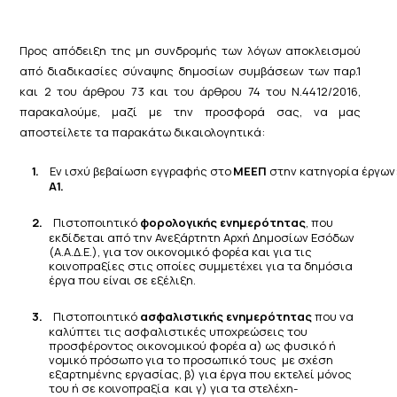
Προς απόδειξη της μη συνδρομής των λόγων αποκλεισμού
από διαδικασίες σύναψης δημοσίων συμβάσεων των παρ.1
και 2 του άρθρου 73 και του άρθρου 74 του Ν.4412/2016,
παρακαλούμε, μαζί με την προσφορά σας, να μας
αποστείλετε τα παρακάτω δικαιολογητικά:
1.
Εν
ισχύ
βεβαίωση
εγγραφής
στο
ΜΕΕΠ
στην
κατηγορία
έργων
Α1.
2.
Πιστοποιητικό
φορολογικής ενημερότητας
, που
εκδίδεται από την Ανεξάρτητη Αρχή Δημοσίων Εσόδων
(Α.Α.Δ.Ε.), για τον οικονομικό φορέα και για τις
κοινοπραξίες στις οποίες συμμετέχει για τα δημόσια
έργα που είναι σε εξέλιξη.
3.
Πιστοποιητικό
ασφαλιστικής ενημερότητας
που να
καλύπτει τις ασφαλιστικές υποχρεώσεις του
προσφέροντος οικονομικού φορέα α) ως φυσικό ή
νομικό πρόσωπο για το προσωπικό τους με σχέση
εξαρτημένης εργασίας, β) για έργα που εκτελεί μόνος
του ή σε κοινοπραξία και γ) για τα στελέχη-