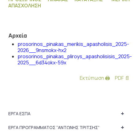
ΑΠΑΣΧΟΛΗΣΗ
Αρχεία
prosorinos_pinakas_merikis_apasholisis_2025-
2026__9nsmokx-hx2
prosorinos_pinakas_pliroys_apasholisisis_2025-
2025__6d34okx-59x
Εκτύπωση 🖨
PDF 📄
+
ΕΡΓΑ ΕΣΠΑ
+
ΕΡΓΑ ΠΡΟΓΡΑΜΜΑΤΟΣ “ΑΝΤΩΝΗΣ ΤΡΙΤΣΗΣ”