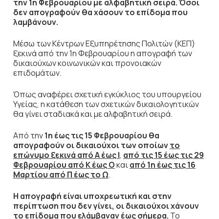
την 1η Φεβρουαρίου με αλφαβητική σειρά. Όσοι
δεν απογραφούν θα χάσουν το επίδομα που
λαμβάνουν.
Μέσω των Κέντρων Εξυπηρέτησης Πολιτών (ΚΕΠ)
ξεκινά από την 1η Φεβρουαρίου η απογραφή των
δικαιούχων κοινωνικών και προνοιακών
επιδομάτων.
Όπως αναφέρει σχετική εγκύκλιος του υπουργείου
Υγείας, η κατάθεση των σχετικών δικαιολογητικών
θα γίνει σταδιακά και με αλφαβητική σειρά.
Από την
1η έως τις 15 Φεβρουαρίου θα
απογραφούν οι δικαιούχοι των οποίων
το
επώνυμο ξεκινά από Α έως Ι
,
από τις
15 έως τις 29
Φεβρουαρίου από Κ έως Ο
και
από
1η έως τις 16
Μαρτίου από Π έως το Ω
.
Η απογραφή είναι υποχρεωτική και στην
περίπτωση που δεν γίνει, οι δικαιούχοι χάνουν
το επίδομα που ελάμβαναν έως σήμερα.
Το