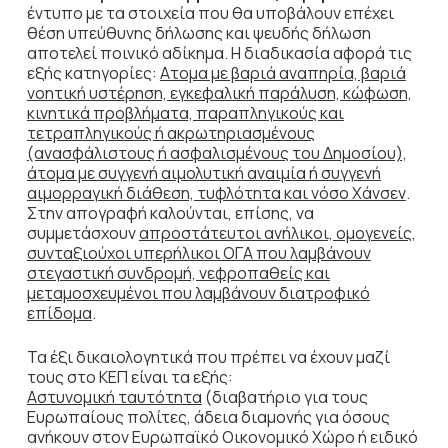
έντυπο με τα στοιχεία που θα υποβάλουν επέχει
θέση υπεύθυνης δήλωσης και ψευδής δήλωση
αποτελεί ποινικό αδίκημα. Η διαδικασία αφορά τις
εξής κατηγορίες:
Ατομα με βαριά αναπηρία, βαριά
νοητική υστέρηση, εγκεφαλική παράλυση, κώφωση,
κινητικά προβλήματα, παραπληγικούς και
τετραπληγικούς ή ακρωτηριασμένους
(ανασφάλιστους ή ασφαλισμένους του Δημοσίου),
άτομα με συγγενή αιμολυτική αναιμία ή συγγενή
αιμορραγική διάθεση, τυφλότητα και νόσο Χάνσεν
.
Στην απογραφή καλούνται, επίσης, να
συμμετάσχουν
απροστάτευτοι ανήλικοι, ομογενείς,
συνταξιούχοι υπερήλικοι ΟΓΑ που λαμβάνουν
στεγαστική συνδρομή, νεφροπαθείς και
μεταμοσχευμένοι που λαμβάνουν διατροφικό
επίδομα
.
Τα έξι δικαιολογητικά που πρέπει να έχουν μαζί
τους στο ΚΕΠ είναι τα εξής:
Αστυνομική ταυτότητα
(διαβατήριο για τους
Ευρωπαίους πολίτες, άδεια διαμονής για όσους
ανήκουν στον Ευρωπαϊκό Οικονομικό Χώρο ή ειδικό