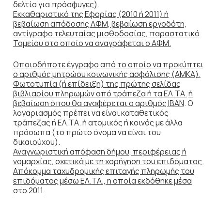
δελτίο για πρόσφυγες).
Εκκαθαριστικό της Εφορίας (2010 ή 2011) ή
βεβαίωση απόδοσης ΑΦΜ, βεβαίωση εργοδότη,
αντίγραφο τελευταίας μισθοδοσίας, παραστατικό
Ταμείου στο οποίο να αναγράφεται ο ΑΦΜ.
Οποιοδήποτε έγγραφο από το οποίο να προκύπτει
ο αριθμός μητρώου κοινωνικής ασφάλισης (ΑΜΚΑ).
Φωτοτυπία (ή επίδειξη) της πρώτης σελίδας
βιβλιαρίου πληρωμών από τράπεζα ή τα ΕΛ.ΤΑ.
ή
βεβαίωση όπου θα αναφέρεται ο αριθμός ΙΒΑΝ
. Ο
λογαριασμός πρέπει να είναι καταθετικός
τράπεζας ή ΕΛ.ΤΑ. ή ατομικός ή κοινός με άλλα
πρόσωπα (το πρώτο όνομα να είναι του
δικαιούχου).
Αναγνωριστική απόφαση δήμου, περιφέρειας ή
νομαρχίας, σχετικά με τη χορήγηση του επιδόματος.
Απόκομμα ταχυδρομικής επιταγής πληρωμής του
επιδόματος μέσω ΕΛ.ΤΑ., η οποία εκδόθηκε μέσα
στο 2011.