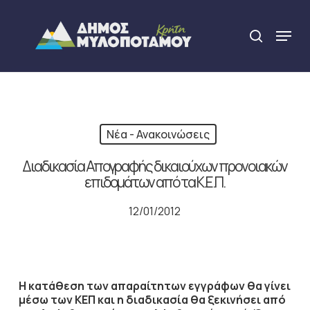
Skip
to
Menu
search
main
Close
content
Menu
Νέα - Ανακοινώσεις
Διαδικασία Απογραφής δικαιούχων προνοιακών
επιδομάτων από τα Κ.Ε.Π.
12/01/2012
Η κατάθεση των απαραίτητων εγγράφων θα γίνει
μέσω των ΚΕΠ και η διαδικασία θα ξεκινήσει από