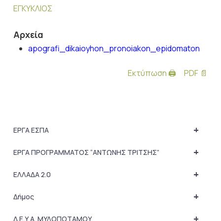
ΕΓΚΥΚΛΙΟΣ
Αρχεία
apografi_dikaioyhon_pronoiakon_epidomaton
Εκτύπωση 🖨
PDF 📄
+
ΕΡΓΑ ΕΣΠΑ
+
ΕΡΓΑ ΠΡΟΓΡΑΜΜΑΤΟΣ “ΑΝΤΩΝΗΣ ΤΡΙΤΣΗΣ”
+
ΕΛΛΑΔΑ 2.0
+
Δήμος
+
Δ.Ε.Υ.Α. ΜΥΛΟΠΟΤΑΜΟΥ