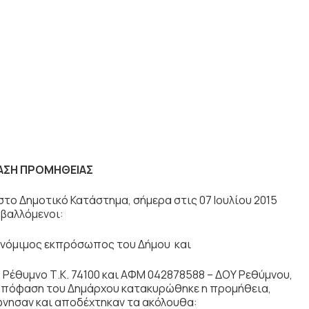
ΣΗ ΠΡΟΜΗΘΕΙΑΣ
το Δημοτικό Κατάστημα, σήμερα στις 07 Ιουλίου 2015
µβαλλόµενοι:
 νόµιµος εκπρόσωπος του Δήμου και
, Ρέθυμνο Τ.Κ. 74100 και ΑΦΜ 042878588 – ΔΟΥ Ρεθύμνου,
5 απόφαση του Δημάρχου κατακυρώθηκε η προμήθεια,
ησαν και αποδέχτηκαν τα ακόλουθα: