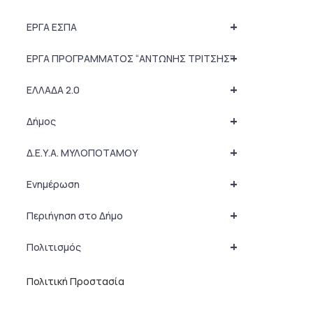
+
ΕΡΓΑ ΕΣΠΑ
+
ΕΡΓΑ ΠΡΟΓΡΑΜΜΑΤΟΣ “ΑΝΤΩΝΗΣ ΤΡΙΤΣΗΣ”
+
ΕΛΛΑΔΑ 2.0
+
Δήμος
+
Δ.Ε.Υ.Α. ΜΥΛΟΠΟΤΑΜΟΥ
+
Ενημέρωση
+
Περιήγηση στο Δήμο
+
Πολιτισμός
Πολιτική Προστασία