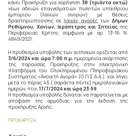
κάνει Προκήρυξη για χορήγηση
38 (τριάντα οκτώ)
νέων αδειών επαγγελματιών πωλητών υπαιθρίου
εμπορίου (λαϊκών αγορών) με θέσεις
δραστηριοποίησης σε
λαϊκές αγορές
των
Δήμων
Ρεθύμνου, Χανίων, Ιεράπετρας και Σητείας
της
Περιφέρειας Κρήτης σύμφωνα με αρ. 13-16 Ν.
4849/2021.
Η προθεσμία υποβολής των αιτήσεων ορίζεται από
3/6/2024 και ώρα 7:00 π.μ.
ημερομηνία ανάρτησης
της παρούσας Προκήρυξης στην ηλεκτρονική
πλατφόρμα του Ολοκληρωμένου Πληροφοριακού
Συστήματος «Ανοικτή Αγορά» (Ο.Π.Σ.Α.Α.), και λήγει
μετά το πέρας 45 ( σαράντα πέντε) ημερολογιακών
ημερών, ήτοι
17/7/2024 και ώρα 23:59
.
Η προθεσμία υποβολής δύναται να παρατείνεται με
απόφαση της αρμόδιας για την έκδοση της
προκήρυξης Αρχής.
ΠΡΟΚΗΡΥΞΗ