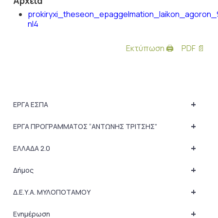
Αρχεία
prokiryxi_theseon_epaggelmation_laikon_agoron_
nl4
Εκτύπωση 🖨
PDF 📄
+
ΕΡΓΑ ΕΣΠΑ
+
ΕΡΓΑ ΠΡΟΓΡΑΜΜΑΤΟΣ “ΑΝΤΩΝΗΣ ΤΡΙΤΣΗΣ”
+
ΕΛΛΑΔΑ 2.0
+
Δήμος
+
Δ.Ε.Υ.Α. ΜΥΛΟΠΟΤΑΜΟΥ
+
Ενημέρωση