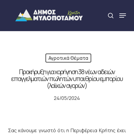
Skip
to
Menu
search
main
Close
content
Menu
Αγροτικά Θέματα
Προκήρυξη για χορήγηση 38 νέων αδειών
επαγγελματιών πωλητών υπαιθρίου εμπορίου
(λαϊκών αγορών)
24/05/2024
Σας κάνουμε γνωστό ότι η Περιφέρεια Κρήτης έχει