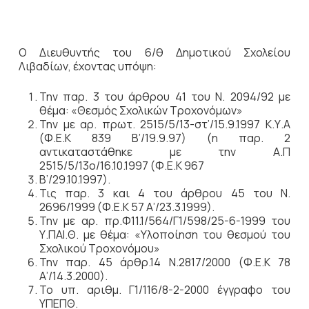
Ο Διευθυντής του 6/θ Δημοτικού Σχολείου
Λιβαδίων, έχοντας υπόψη:
Την παρ. 3 του άρθρου 41 του Ν. 2094/92 με
θέμα: «Θεσμός Σχολικών Τροχονόμων»
Την με αρ. πρωτ. 2515/5/13-στ’/15.9.1997 Κ.Υ.Α
(Φ.Ε.Κ 839 Β’/19.9.97) (η παρ. 2
αντικαταστάθηκε με την Α.Π
2515/5/13ο/16.10.1997 (Φ.Ε.Κ 967
Β’/29.10.1997).
Τις παρ. 3 και 4 του άρθρου 45 του Ν.
2696/1999 (Φ.Ε.Κ 57 Α’/23.3.1999).
Την με αρ. πρ.Φ11.1/564/Γ1/598/25-6-1999 του
Υ.ΠΑΙ.Θ. με θέμα: «Υλοποίηση του θεσμού του
Σχολικού Τροχονόμου»
Την παρ. 45 άρθρ.14 Ν.2817/2000 (Φ.Ε.Κ 78
Α’/14.3.2000).
Το υπ. αριθμ. Γ1/116/8-2-2000 έγγραφο του
ΥΠΕΠΘ.