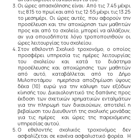
Οι ώρες απασχόλησης είναι: Από τις 7.45 µέχρι
τις 8.15 το πρωί και από τις 12:55 µέχρι τις 13.25
το µεσηµέρι. Οι ώρες αυτές, που αφορούν την
προσέλευση και την αποχώρηση των µαθητών
προς και από το σχολείο, µπορεί να αλλάξουν,
αν για οποιοδήποτε λόγο τροποποιηθούν οι
ώρες λειτουργίας του σχολείου.
Στον εθελοντή Σχολικό τροχονόµο, ο οποίος
προσφέρει υπηρεσία τις ημέρες λειτουργίας
του σχολείου και κατά το διάστημα
προσέλευσης και αποχώρησης των μαθητών
από αυτό, καταβάλλεται από το Δήμο
Μυλοποτάμου ημερήσια αποζηµίωση ύψους
δέκα (10) ευρώ για την κάλυψη των εξόδων
κίνησής του. Δικαιολογητικό της δαπάνης προς
έκδοση των σχετικών χρηματικών ενταλμάτων
για την πληρωμή των δικαιούχων, αποτελεί η
βεβαίωση του Διευθυντή της σχολικής μονάδας
για τις ημέρες και ώρες της παρεχόμενης
υπηρεσίας αυτού.
Ο εθελοντής σχολικός τροχονόµος δεν
ασφαλίζεται σε κανένα ασφαλιστικό φορέα. Η