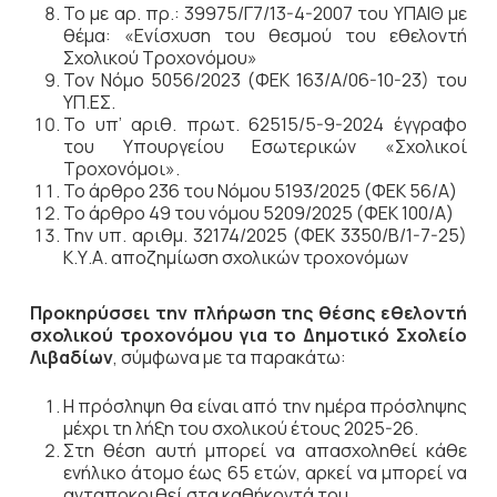
Το με αρ. πρ.: 39975/Γ7/13-4-2007 του ΥΠΑΙΘ με
θέμα: «Ενίσχυση του θεσμού του εθελοντή
Σχολικού Τροχονόμου»
Τον Νόμο 5056/2023 (ΦΕΚ 163/Α/06-10-23) του
ΥΠ.ΕΣ.
Το υπ’ αριθ. πρωτ. 62515/5-9-2024 έγγραφο
του Υπουργείου Εσωτερικών «Σχολικοί
Τροχονόμοι».
Το άρθρο 236 του Νόμου 5193/2025 (ΦΕΚ 56/Α)
Το άρθρο 49 του νόμου 5209/2025 (ΦΕΚ 100/Α)
Την υπ. αριθμ. 32174/2025 (ΦΕΚ 3350/Β/1-7-25)
Κ.Υ.Α. αποζημίωση σχολικών τροχονόμων
Προκηρύσσει την πλήρωση της θέσης εθελοντή
σχολικού τροχονόμου για το Δημοτικό Σχολείο
Λιβαδίων
, σύμφωνα με τα παρακάτω:
Η πρόσληψη θα είναι από την ηµέρα πρόσληψης
µέχρι τη λήξη του σχολικού έτους 2025-26.
Στη θέση αυτή µπορεί να απασχοληθεί κάθε
ενήλικο άτοµο έως 65 ετών, αρκεί να μπορεί να
ανταποκριθεί στα καθήκοντά του.