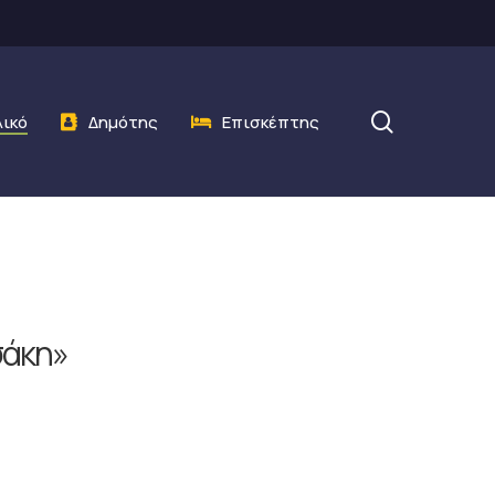
search
λικό
Δημότης
Επισκέπτης
σάκη»