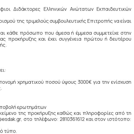
φιοι Διδάκτορες Ελληνικών Ανώτατων Εκπαιδευτικών
ισμού της τριμελούς συμβουλευτικής Επιτροπής να είναι
ται κάθε πρόσωπο που άμεσα ή έμμεσα συμμετείχε στην
ας προκήρυξης και έχει συγγένεια πρώτου ή δευτέρου
ής.
ει:
πονομή χρηματικού ποσού ύψους 3000€ για την ενίσχυση
.
Υποβολή ερωτημάτων
 κείμενο της προκήρυξης καθώς και πληροφορίες από τη
@esdak.gr, στο τηλέφωνο: 2810361612 και στον ιστότοπο:
κό τύπο.