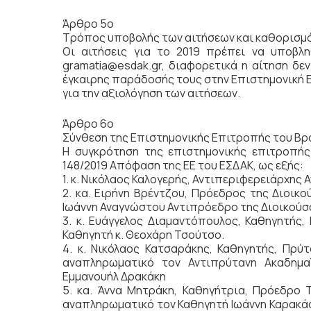
Άρθρο 5ο
Τρόπος υποβολής των αιτήσεων και καθορισμ
Οι αιτήσεις για το 2019 πρέπει να υποβλη
gramatia@esdak.gr, διαφορετικά η αίτηση δε
έγκαιρης παράδοσής τους στην Επιστημονική Επ
για την αξιολόγηση των αιτήσεων.
Άρθρο 6ο
Σύνθεση της Επιστημονικής Επιτροπής του Βρ
Η συγκρότηση της επιστημονικής επιτροπής
148/2019 Απόφαση της ΕΕ του ΕΣΔΑΚ, ως εξής:
1. κ. Νικόλαος Καλογερής, Αντιπεριφερειάρχης
2. κα. Ειρήνη Βρέντζου, Πρόεδρος της Διοικ
Ιωάννη Αναγνώστου Αντιπρόεδρο της Διοικούσ
3. κ. Ευάγγελος Διαμαντόπουλος, Καθηγητής
Καθηγητή κ. Θεοχάρη Τσούτσο.
4. κ. Νικόλαος Κατσαράκης, Καθηγητής, Πρύ
αναπληρωματικό τον Αντιπρύτανη Ακαδημα
Εμμανουήλ Δρακάκη
5. κα. Άννα Μητράκη, Καθηγήτρια, Πρόεδρο 
αναπληρωματικό τον Καθηγητή Ιωάννη Καρακά