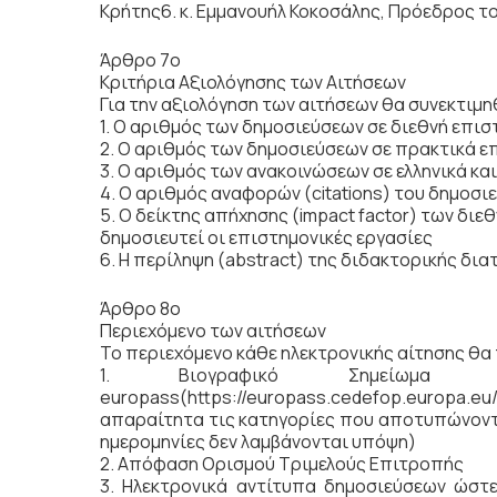
Κρήτης6. κ. Εμμανουήλ Κοκοσάλης, Πρόεδρος τ
Άρθρο 7ο
Κριτήρια Αξιολόγησης των Αιτήσεων
Για την αξιολόγηση των αιτήσεων θα συνεκτιμη
1. Ο αριθμός των δημοσιεύσεων σε διεθνή επισ
2. Ο αριθμός των δημοσιεύσεων σε πρακτικά ε
3. Ο αριθμός των ανακοινώσεων σε ελληνικά κα
4. Ο αριθμός αναφορών (citations) του δημοσι
5. Ο δείκτης απήχησης (impact factor) των δι
δημοσιευτεί οι επιστημονικές εργασίες
6. Η περίληψη (abstract) της διδακτορικής δια
Άρθρο 8ο
Περιεχόμενο των αιτήσεων
Το περιεχόμενο κάθε ηλεκτρονικής αίτησης θα
1. Βιογραφικό Σημείωμα μ
europass(https://europass.cedefop.europa
απαραίτητα τις κατηγορίες που αποτυπώνοντ
ημερομηνίες δεν λαμβάνονται υπόψη)
2. Απόφαση Ορισμού Τριμελούς Επιτροπής
3. Ηλεκτρονικά αντίτυπα δημοσιεύσεων ώστ