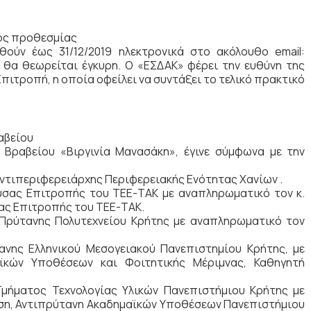
ός προθεσμίας
θούν έως 31/12/2019 ηλεκτρονικά στο ακόλουθο email:
ν θα θεωρείται έγκυρη. Ο «ΕΣΔΑΚ» φέρει την ευθύνη της
ιτροπή, η οποία οφείλει να συντάξει το τελικό πρακτικό
αβείου
 Βραβείου «Βιργινία Μανασάκη», έγινε σύμφωνα με την
 Αντιπεριφερειάρχης Περιφερειακής Ενότητας Χανίων .
ούσας Επιτροπής του ΤΕΕ-ΤΑΚ με αναπληρωματικό τον κ.
ας Επιτροπής του ΤΕΕ-ΤΑΚ.
, Πρύτανης Πολυτεχνείου Κρήτης με αναπληρωματικό τον
τανης Ελληνικού Μεσογειακού Πανεπιστημίου Κρήτης, με
ϊκών Υποθέσεων και Φοιτητικής Μέριμνας, Καθηγητή
Τμήματος Τεχνολογίας Υλικών Πανεπιστήμιου Κρήτης με
ση, Αντιπρύτανη Ακαδημαϊκών Υποθέσεων Πανεπιστήμιου