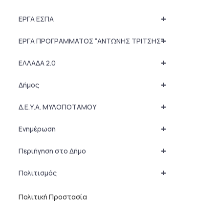
+
ΕΡΓΑ ΕΣΠΑ
+
ΕΡΓΑ ΠΡΟΓΡΑΜΜΑΤΟΣ “ΑΝΤΩΝΗΣ ΤΡΙΤΣΗΣ”
+
ΕΛΛΑΔΑ 2.0
+
Δήμος
+
Δ.Ε.Υ.Α. ΜΥΛΟΠΟΤΑΜΟΥ
+
Ενημέρωση
+
Περιήγηση στο Δήμο
+
Πολιτισμός
Πολιτική Προστασία