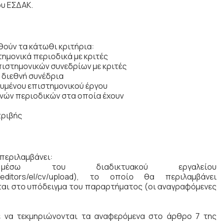
ου ΕΣΔΑΚ.
θούν τα κάτωθι κριτήρια:
τημονικά περιοδικά με κριτές
πιστημονικών συνεδρίων με κριτές
ι διεθνή συνέδρια
ευμένου επιστημονικού έργου
εθνών περιοδικών στα οποία έχουν
τριβής
 περιλαμβάνει:
έσω του διαδικτυακού εργαλείου
.eu/editors/el/cv/upload), το οποίο θα περιλαμβάνει
αι στο υπόδειγμα του παραρτήματος (οι αναγραφόμενες
ε να τεκμηριώνονται τα αναφερόμενα στο άρθρο 7 της