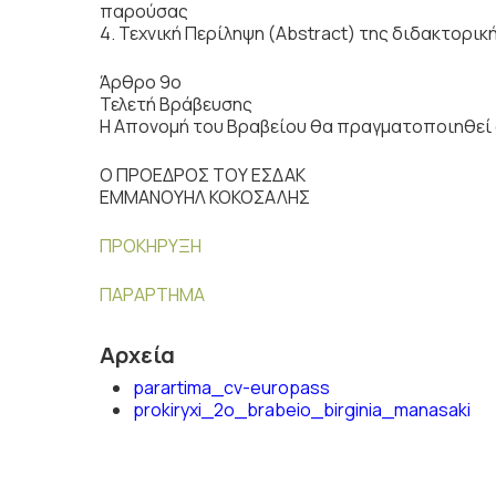
παρούσας
4. Τεχνική Περίληψη (Abstract) της διδακτορικ
Άρθρο 9o
Τελετή Βράβευσης
Η Απονομή του Βραβείου θα πραγματοποιηθεί σ
Ο ΠΡΟΕΔΡΟΣ ΤΟΥ ΕΣΔΑΚ
ΕΜΜΑΝΟΥΗΛ ΚΟΚΟΣΑΛΗΣ
ΠΡΟΚΗΡΥΞΗ
ΠΑΡΑΡΤΗΜΑ
Αρχεία
parartima_cv-europass
prokiryxi_2o_brabeio_birginia_manasaki