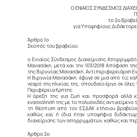
Ο ΕΝΙΑΙΟΣ ΣΥΝΔΕΣΜΟΣ ΔΙΑΧ
Π
το 2ο Βραβε
για Υποψηφίους Διδάκτορε
Άρθρο 1ο
Σκοπός του βραβείου
ο Ενιαίος Σύνδεσμος Διαχείρισης Απορριμμάτ
Μανασάκη, μετά και την 103/2018 Απόφαση τη
της Βιργινίας Μανασάκη, Αντιπεριφερειάρχη Εν
Η Βιργινία Μανασάκη, έφυγε σε μια από τις κ
νεαρό της ηλικίας της, σπουδαίο έργο σε όλες
Περιφέρεια Κρήτης.
Η όρεξη της για ζωή και προσφορά αλλά κ
ενασχόλησή της με το πολυσχιδές αντικείμενο 
τη θέσπιση από τον ΕΣΔΑΚ ετήσιου βραβείο
καθώς και ή ίδια ήταν υποψήφια διδάκτωρ
διαχείρισης των απορριμμάτων, καθώς και περ
Άρθρο 2ο