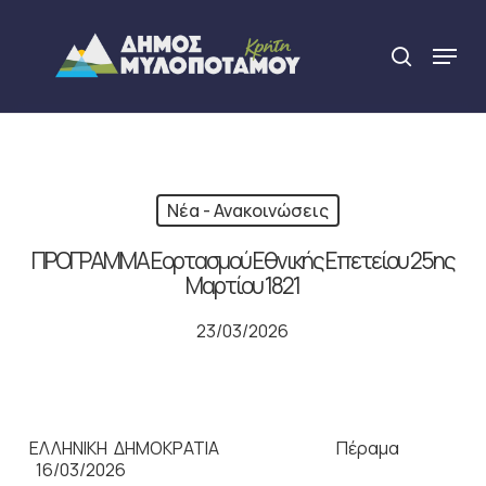
Skip
to
Menu
search
main
Close
content
Menu
Νέα - Ανακοινώσεις
ΠΡΟΓΡΑΜΜΑ Εορτασμού Εθνικής Επετείου 25ης
Μαρτίου 1821
23/03/2026
ΕΛΛΗΝΙΚΗ ΔΗΜΟΚΡΑΤΙΑ Πέραμα
16/03/2026