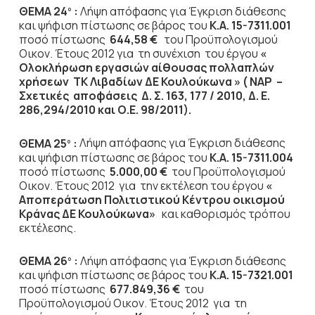
ΘΕΜΑ 24
:
Λήψη απόφασης για Έγκριση διάθεσης
ο
και ψήφιση πίστωσης σε βάρος του
Κ.Α. 15-7311.001
ποσό πίστωσης
644,58 €
του Προϋπολογισμού
Οικον. Έτους 2012
για τη συνέχιση του έργου
«
Ολοκλήρωση εργασιών αίθουσας πολλαπλών
χρήσεων ΤΚ Λιβαδίων ΔΕ Κουλούκωνα » ( ΝΑΡ –
Σχετικές αποφάσεις Δ. Σ. 163, 177 / 2010, Δ. Ε.
286,294/2010
και Ο.Ε. 98/2011).
ΘΕΜΑ 25
:
Λήψη απόφασης για Έγκριση διάθεσης
ο
και ψήφιση πίστωσης σε βάρος του
Κ.Α. 15-7311.004
ποσό πίστωσης
5.000,00 €
του Προϋπολογισμού
Οικον. Έτους 2012
για την εκτέλεση του έργου
«
Αποπεράτωση Πολιτιστικού Κέντρου οικισμού
Κράνας ΔΕ Κουλούκωνα»
και καθορισμός τρόπου
εκτέλεσης.
ΘΕΜΑ 26
:
Λήψη απόφασης για Έγκριση διάθεσης
ο
και ψήφιση πίστωσης σε βάρος του
Κ.Α. 15-7321.001
ποσό πίστωσης
677.849,36 €
του
Προϋπολογισμού Οικον. Έτους 2012
για τη