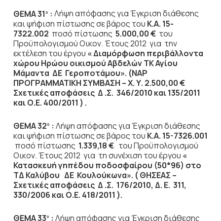
ΘΕΜΑ 31
:
Λήψη απόφασης για Έγκριση διάθεσης
ο
και ψήφιση πίστωσης σε βάρος του
Κ.Α. 15-
7322.002
ποσό πίστωσης
5.000,00 €
του
Προϋπολογισμού Οικον. Έτους 2012
για την
εκτέλεση του έργου
« Διαμόρφωση περιβάλλοντα
χώρου Ηρώου οικισμού Αβδελών ΤΚ Αγίου
Μάμαντα ΔΕ Γεροποτάμου». (ΝΑΡ
ΠΡΟΓΡΑΜΜΑΤΙΚΗ ΣΥΜΒΑΣΗ – Χ. Υ. 2.500,00 €
Σχετικές αποφάσεις Δ .Σ. 346/2010 και 135/2011
και Ο.Ε. 400/2011 ) .
ΘΕΜΑ 32
:
Λήψη απόφασης για Έγκριση διάθεσης
ο
και ψήφιση πίστωσης σε βάρος του
Κ.Α. 15-7326.001
ποσό πίστωσης
1.339,18 €
του Προϋπολογισμού
Οικον. Έτους 2012
για τη συνέχιση του έργου
«
Κατασκευή γηπέδου ποδοσφαίρου (50*96) στο
ΤΔ Καλύβου ΔΕ Κουλούκωνα». ( ΘΗΣΕΑΣ –
Σχετικές αποφάσεις Δ .Σ. 176/2010, Δ. Ε. 311,
330/2006 και Ο.Ε. 418/2011 ).
ΘΕΜΑ 33
:
Λήψη απόφασης για Έγκριση διάθεσης
ο