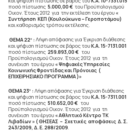
και ψήφιση πίστωσης σε βάρος του
Κ.Α. 10-7331.015
ποσό πίστωσης
5.000,00 €
του Προϋπολογισμού
Οικον. Έτους 2012
για την εκτέλεση του έργου
«
Συντήρηση ΚΕΠ (Κουλούκωνα – Γεροποτάμου)
και καθορισμός τρόπου εκτέλεσης.
ΘΕΜΑ 22
:
Λήψη απόφασης για Έγκριση διάθεσης
ο
και ψήφιση πίστωσης σε βάρος του
Κ.Α. 15-7131.001
ποσό πίστωσης
259.893,00 €
του
Προϋπολογισμού Οικον. Έτους 2012
για τη
συνέχιση του έργου
« Ψηφιακές Υπηρεσίες
Κοινωνικής Φροντίδας και Πρόνοιας (
ΕΠΙΧΕΙΡΗΣΙΑΚΟ ΠΡΟΓΡΑΜΜΑ )»
ΘΕΜΑ 23
:
Λήψη απόφασης για Έγκριση διάθεσης
ο
και ψήφιση πίστωσης σε βάρος του
Κ.Α. 15-7311.001
ποσό πίστωσης
510.652,00 €
του
Προϋπολογισμού Οικον. Έτους 2012
για τη
συνέχιση του έργου
« Αθλητικό Κέντρο ΤΚ
Λιβαδίων » ( ΘΗΣΕΑΣ – Σχετικές αποφάσεις Δ. Σ.
243/2009, Δ. Ε. 288/2009
.