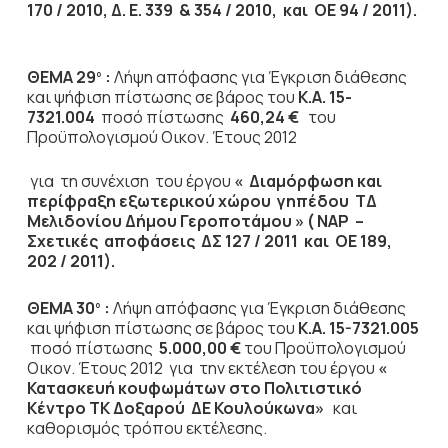
170 / 2010, Δ. Ε. 339 & 354 / 2010, και ΟΕ 94 / 2011).
ΘΕΜΑ 29
:
Λήψη απόφασης για Έγκριση διάθεσης
ο
και ψήφιση πίστωσης σε βάρος του
Κ.Α. 15-
7321.004
ποσό πίστωσης
460,24 €
του
Προϋπολογισμού Οικον. Έτους 2012
για τη συνέχιση του έργου
« Διαμόρφωση και
περίφραξη εξωτερικού χώρου γηπέδου ΤΔ
Μελιδονίου Δήμου Γεροποτάμου » ( ΝΑΡ –
Σχετικές αποφάσεις ΔΣ 127 / 2011 και ΟΕ 189,
202 / 2011).
ΘΕΜΑ 30
:
Λήψη απόφασης για Έγκριση διάθεσης
ο
και ψήφιση πίστωσης σε βάρος του
Κ.Α. 15-7321.005
ποσό πίστωσης
5.000,00 €
του Προϋπολογισμού
Οικον. Έτους 2012
για την εκτέλεση του έργου
«
Κατασκευή κουφωμάτων στο Πολιτιστικό
Κέντρο ΤΚ Δοξαρού ΔΕ Κουλούκωνα»
και
καθορισμός τρόπου εκτέλεσης.