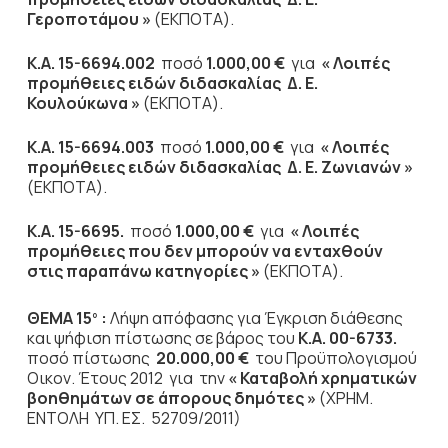
Γεροποτάμου »
(ΕΚΠΟΤΑ).
Κ.Α. 15-6694.002
ποσό
1.000,00 €
για
« Λοιπές
προμήθειες ειδών διδασκαλίας Δ. Ε.
Κουλούκωνα »
(ΕΚΠΟΤΑ).
Κ.Α. 15-6694.003
ποσό
1.000,00 €
για
« Λοιπές
προμήθειες ειδών διδασκαλίας Δ. Ε. Ζωνιανών »
(ΕΚΠΟΤΑ).
Κ.Α. 15-6695.
ποσό
1.000,00 €
για
« Λοιπές
προμήθειες που δεν μπορούν να ενταχθούν
στις παραπάνω κατηγορίες »
(ΕΚΠΟΤΑ).
ΘΕΜΑ 15
:
Λήψη απόφασης για Έγκριση διάθεσης
ο
και ψήφιση πίστωσης σε βάρος του
Κ.Α. 00-6733.
ποσό πίστωσης
20.000,00 €
του Προϋπολογισμού
Οικον. Έτους 2012 για την
« Καταβολή χρηματικών
βοηθημάτων σε άπορους δημότες »
(ΧΡΗΜ.
ΕΝΤΟΛΗ ΥΠ. ΕΣ. 52709/2011)