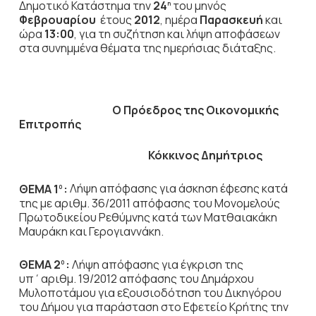
Δημοτικό Κατάστημα την
24
του μηνός
η
Φεβρουαρίου
έτους
2012
, ημέρα
Παρασκευή
και
ώρα
13:00
,
για τη συζήτηση
και λήψη αποφάσεων
στα συνημμένα θέματα της ημερήσιας διάταξης.
Ο Πρόεδρος
της Οικονομικής
Επιτροπής
Κόκκινος Δημήτριος
ΘΕΜΑ 1
:
Λήψη απόφασης για άσκηση έφεσης κατά
0
της με αριθμ. 36/2011 απόφασης του Μονομελούς
Πρωτοδικείου Ρεθύμνης κατά των Ματθαιακάκη
Μαυράκη και Γερογιαννάκη.
ΘΕΜΑ 2
:
Λήψη απόφασης για έγκριση της
0
υπ΄αριθμ. 19/2012 απόφασης του Δημάρχου
Μυλοποτάμου για εξουσιοδότηση του Δικηγόρου
του Δήμου για παράσταση στο Εφετείο Κρήτης την