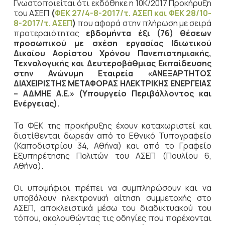
Γνωστοποιείται ότι εκδόθηκε η 10Κ/2017 Προκήρυξη
του ΑΣΕΠ
(
ΦΕΚ 27/4-8-2017/τ. ΑΣΕΠ και ΦΕΚ 28/10-
8-2017/τ. ΑΣΕΠ
)
που αφορά στην πλήρωση με σειρά
προτεραιότητας
εβδομήντα
έξι (76) θέσεων
προσωπικού με σχέση εργασίας Ιδιωτικού
Δικαίου Αορίστου Χρόνου Πανεπιστημιακής,
Τεχνολογικής και Δευτεροβάθμιας Εκπαίδευσης
στην Ανώνυμη Εταιρεία «ΑΝΕΞΑΡΤΗΤΟΣ
ΔΙΑΧΕΙΡΙΣΤΗΣ ΜΕΤΑΦΟΡΑΣ ΗΛΕΚΤΡΙΚΗΣ ΕΝΕΡΓΕΙΑΣ
– ΑΔΜΗΕ Α.Ε.» (Υπουργείο Περιβάλλοντος και
Ενέργειας).
Τα ΦΕΚ της προκήρυξης έχουν καταχωριστεί και
διατίθενται δωρεάν από το Εθνικό Τυπογραφείο
(Καποδιστρίου 34, Αθήνα) και από το Γραφείο
Εξυπηρέτησης Πολιτών του ΑΣΕΠ (Πουλίου 6,
Αθήνα).
Οι υποψήφιοι πρέπει να συμπληρώσουν και να
υποβάλουν ηλεκτρονική αίτηση συμμετοχής στο
ΑΣΕΠ, αποκλειστικά μέσω του διαδικτυακού του
τόπου, ακολουθώντας τις οδηγίες που παρέχονται