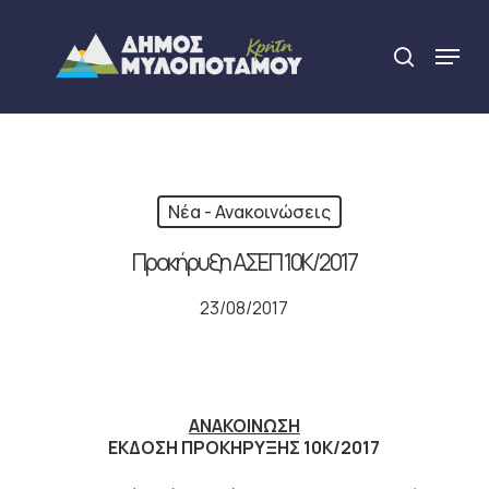
Skip
to
Menu
search
main
Close
content
Menu
Νέα - Ανακοινώσεις
Προκήρυξη ΑΣΕΠ 10Κ/2017
23/08/2017
ΑΝΑΚΟΙΝΩΣΗ
ΕΚΔΟΣΗ ΠΡΟΚΗΡΥΞΗΣ 10Κ/2017