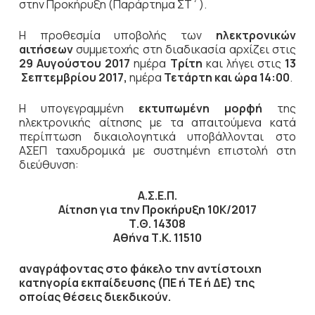
στην Προκήρυξη (Παράρτημα ΣΤ΄).
Η προθεσμία υποβολής των
ηλεκτρονικών
αιτήσεων
συμμετοχής στη διαδικασία αρχίζει στις
29 Αυγούστου 2017
ημέρα
Τρίτη
και λήγει στις
13
Σεπτεμβρίου 2017,
ημέρα
Τετάρτη και ώρα 14:00
.
Η υπογεγραμμένη
εκτυπωμένη μορφή
της
ηλεκτρονικής αίτησης με τα απαιτούμενα κατά
περίπτωση δικαιολογητικά υποβάλλονται στο
ΑΣΕΠ ταχυδρομικά με συστημένη επιστολή στη
διεύθυνση:
Α.Σ.Ε.Π.
Αίτηση για την Προκήρυξη 10Κ/2017
Τ.Θ. 14308
Αθήνα Τ.Κ. 11510
αναγράφοντας στο φάκελο την αντίστοιχη
κατηγορία εκπαίδευσης (ΠΕ ή ΤΕ ή ΔΕ) της
οποίας θέσεις διεκδικούν.