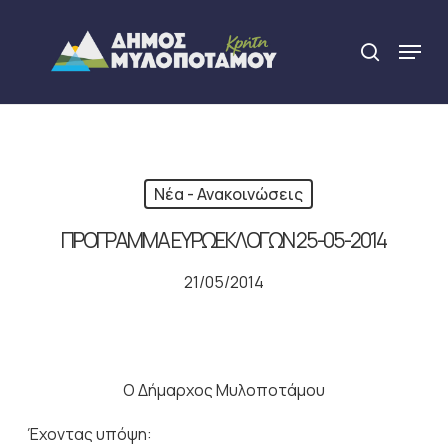
Skip
to
Menu
search
main
Close
content
Menu
Νέα - Ανακοινώσεις
ΠΡΟΓΡΑΜΜΑ ΕΥΡΩΕΚΛΟΓΩΝ 25-05-2014
21/05/2014
Ο Δήμαρχος Μυλοποτάμου
Έχοντας υπόψη: