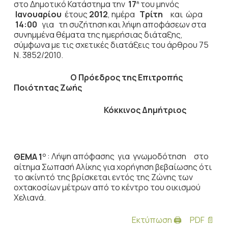
στο Δημοτικό Κατάστημα την
17
του μηνός
η
Ιανουαρίου
έτους
2012
, ημέρα
Τρίτη
και ώρα
14:00
για τη συζήτηση
και λήψη αποφάσεων στα
συνημμένα θέματα της ημερήσιας διάταξης,
σύμφωνα με τις σχετικές διατάξεις του άρθρου 75
Ν. 3852/2010.
Ο Πρόεδρος
της Επιτροπής
Ποιότητας Ζωής
Κόκκινος Δημήτριος
ΘΕΜΑ 1
: Λήψη απόφασης για
γνωμοδότηση
στο
Ο
αίτημα Σωπασή Αλίκης για χορήγηση βεβαίωσης ότι
το ακίνητό της βρίσκεται εντός της Ζώνης των
οχτακοσίων μέτρων από το κέντρο του οικισμού
Χελιανά.
Εκτύπωση 🖨
PDF 📄