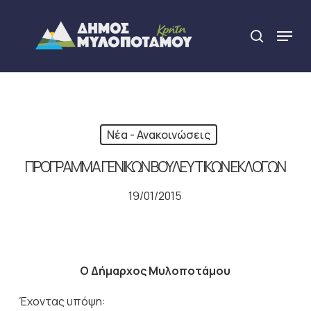
Skip
to
Menu
search
main
Close
content
Menu
Νέα - Ανακοινώσεις
ΠΡΟΓΡΑΜΜΑ ΓΕΝΙΚΩΝ ΒΟΥΛΕΥΤΙΚΩΝ ΕΚΛΟΓΩΝ
19/01/2015
Ο Δήμαρχος Μυλοποτάμου
Έχοντας υπόψη: