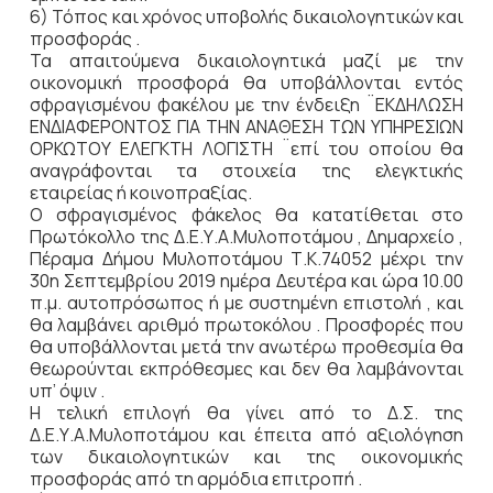
6) Τόπος και χρόνος υποβολής δικαιολογητικών και
προσφοράς .
Τα απαιτούμενα δικαιολογητικά μαζί με την
οικονομική προσφορά θα υποβάλλονται εντός
σφραγισμένου φακέλου με την ένδειξη ¨ΕΚΔΗΛΩΣΗ
ΕΝΔΙΑΦΕΡΟΝΤΟΣ ΓΙΑ ΤΗΝ ΑΝΑΘΕΣΗ ΤΩΝ ΥΠΗΡΕΣΙΩΝ
ΟΡΚΩΤΟΥ ΕΛΕΓΚΤΗ ΛΟΓΙΣΤΗ ¨επί του οποίου θα
αναγράφονται τα στοιχεία της ελεγκτικής
εταιρείας ή κοινοπραξίας.
Ο σφραγισμένος φάκελος θα κατατίθεται στο
Πρωτόκολλο της Δ.Ε.Υ.Α.Μυλοποτάμου , Δημαρχείο ,
Πέραμα Δήμου Μυλοποτάμου Τ.Κ.74052 μέχρι την
30η Σεπτεμβρίου 2019 ημέρα Δευτέρα και ώρα 10.00
π.μ. αυτοπρόσωπος ή με συστημένη επιστολή , και
θα λαμβάνει αριθμό πρωτοκόλου . Προσφορές που
θα υποβάλλονται μετά την ανωτέρω προθεσμία θα
θεωρούνται εκπρόθεσμες και δεν θα λαμβάνονται
υπ’ όψιν .
H τελική επιλογή θα γίνει από το Δ.Σ. της
Δ.Ε.Υ.Α.Μυλοποτάμου και έπειτα από αξιολόγηση
των δικαιολογητικών και της οικονομικής
προσφοράς από τη αρμόδια επιτροπή .