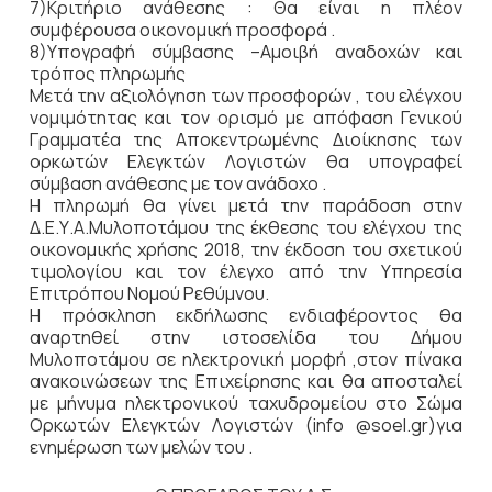
7)Κριτήριο ανάθεσης : Θα είναι η πλέον
συμφέρουσα οικονομική προσφορά .
8)Υπογραφή σύμβασης –Αμοιβή αναδοχών και
τρόπος πληρωμής
Μετά την αξιολόγηση των προσφορών , του ελέγχου
νομιμότητας και τον ορισμό με απόφαση Γενικού
Γραμματέα της Αποκεντρωμένης Διοίκησης των
ορκωτών Ελεγκτών Λογιστών θα υπογραφεί
σύμβαση ανάθεσης με τον ανάδοχο .
Η πληρωμή θα γίνει μετά την παράδοση στην
Δ.Ε.Υ.Α.Μυλοποτάμου της έκθεσης του ελέγχου της
οικονομικής χρήσης 2018, την έκδοση του σχετικού
τιμολογίου και τον έλεγχο από την Υπηρεσία
Επιτρόπου Νομού Ρεθύμνου.
Η πρόσκληση εκδήλωσης ενδιαφέροντος θα
αναρτηθεί στην ιστοσελίδα του Δήμου
Μυλοποτάμου σε ηλεκτρονική μορφή ,στον πίνακα
ανακοινώσεων της Επιχείρησης και θα αποσταλεί
με μήνυμα ηλεκτρονικού ταχυδρομείου στο Σώμα
Ορκωτών Ελεγκτών Λογιστών (info @soel.gr)για
ενημέρωση των μελών του .