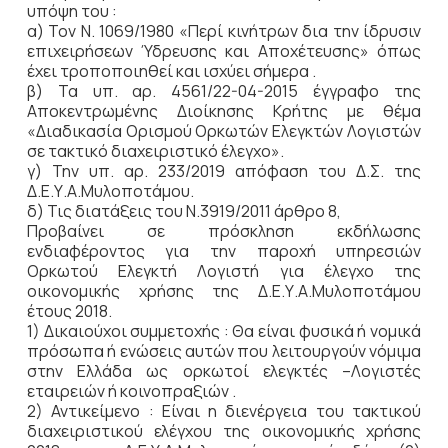
υπόψη του :
α) Τον Ν. 1069/1980 «Περί κινήτρων δια την ίδρυσιν
επιχειρήσεων Ύδρευσης και Αποχέτευσης» όπως
έχει τροποποιηθεί και ισχύει σήμερα .
β) Τα υπ. αρ. 4561/22-04-2015 έγγραφο της
Αποκεντρωμένης Διοίκησης Κρήτης με θέμα
«Διαδικασία Ορισμού Ορκωτών Ελεγκτών Λογιστών
σε τακτικό διαχειριστικό έλεγχο».
γ) Την υπ. αρ. 233/2019 απόφαση του Δ.Σ. της
Δ.Ε.Υ.Α.Μυλοποτάμου.
δ) Τις διατάξεις του Ν.3919/2011 άρθρο 8,
Προβαίνει σε πρόσκληση εκδήλωσης
ενδιαφέροντος για την παροχή υπηρεσιών
Ορκωτού Ελεγκτή Λογιστή για έλεγχο της
οικονομικής χρήσης της Δ.Ε.Υ.Α.Μυλοποτάμου
έτους 2018.
1) Δικαιούχοι συμμετοχής : Θα είναι φυσικά ή νομικά
πρόσωπα ή ενώσεις αυτών που λειτουργούν νόμιμα
στην Ελλάδα ως ορκωτοί ελεγκτές –Λογιστές
εταιρειών ή κοινοπραξιών .
2) Αντικείμενο : Είναι η διενέργεια του τακτικού
διαχειριστικού ελέγχου της οικονομικής χρήσης