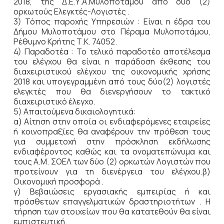
2018, της Δ.Ε.Υ.Α.Μυλοποτάμου από δύο (2)
ορκωτούς Ελεγκτές-Λογιστές .
3) Τόπος παροχής Υπηρεσιών : Eίναι η έδρα του
Δήμου Μυλοποτάμου στο Πέραμα Μυλοποτάμου,
Ρέθυμνο Κρήτης Τ.Κ. 74052.
4) Παραδοτέα : Το τελικό παραδοτέο αποτέλεσμα
του ελέγχου θα είναι η παράδοση έκθεσης του
διαχειριστικού ελέγχου της οικονομικής χρήσης
2018 και υπογεγραμμένη από τους δύο(2) λογιστές
ελεγκτές που θα διενεργήσουν το τακτικό
διαχειριστικό έλεγχο.
5) Απαιτούμενα δικαιολογητικά:
α) Αίτηση στην οποία οι ενδιαφερόμενες εταιρείες
ή κοινοπραξίες θα αναφέρουν την πρόθεση τους
για συμμετοχή στην πρόσκληση εκδήλωσης
ενδιαφέροντος καθώς και τα ονοματεπώνυμα και
τους Α.Μ. ΣΟΕΛ των δύο (2) ορκωτών Λογιστών που
προτείνουν για τη διενέργεια του ελέγχου.β)
Οικονομική προσφορά .
γ) Βεβαιώσεις εργασιακής εμπειρίας ή και
πρόσθετων επαγγελματικών δραστηριοτήτων . Η
τήρηση των στοιχείων που θα κατατεθούν θα είναι
εμπιστευτική.