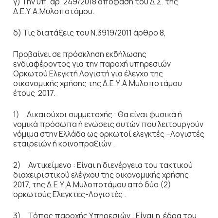
γ) Την υπ. αρ. 249/2018 απόφαση του Δ.Σ. της
Δ.Ε.Υ.Α.Μυλοποτάμου.
δ) Τις διατάξεις του Ν.3919/2011 άρθρο 8,
Προβαίνει σε πρόσκληση εκδήλωσης
ενδιαφέροντος για την παροχή υπηρεσιών
Ορκωτού Ελεγκτή Λογιστή για έλεγχο της
οικονομικής χρήσης της Δ.Ε.Υ.Α.Μυλοποτάμου
έτους 2017.
1) Δικαιούχοι συμμετοχής : Θα είναι φυσικά ή
νομικά πρόσωπα ή ενώσεις αυτών που λειτουργούν
νόμιμα στην Ελλάδα ως ορκωτοί ελεγκτές –Λογιστές
εταιρειών ή κοινοπραξιών .
2) Αντικείμενο : Είναι η διενέργεια του τακτικού
διαχειριστικού ελέγχου της οικονομικής χρήσης
2017, της Δ.Ε.Υ.Α.Μυλοποτάμου από δύο (2)
ορκωτούς Ελεγκτές-Λογιστές .
3) Τόπος παροχής Υπηρεσιών : Eίναι η έδρα του