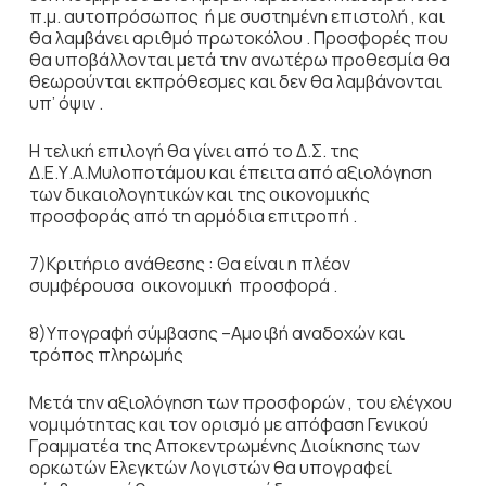
π.μ. αυτοπρόσωπος ή με συστημένη επιστολή , και
θα λαμβάνει αριθμό πρωτοκόλου . Προσφορές που
θα υποβάλλονται μετά την ανωτέρω προθεσμία θα
θεωρούνται εκπρόθεσμες και δεν θα λαμβάνονται
υπ’ όψιν .
H τελική επιλογή θα γίνει από το Δ.Σ. της
Δ.Ε.Υ.Α.Μυλοποτάμου και έπειτα από αξιολόγηση
των δικαιολογητικών και της οικονομικής
προσφοράς από τη αρμόδια επιτροπή .
7)Κριτήριο ανάθεσης : Θα είναι η πλέον
συμφέρουσα οικονομική προσφορά .
8)Υπογραφή σύμβασης –Αμοιβή αναδοχών και
τρόπος πληρωμής
Μετά την αξιολόγηση των προσφορών , του ελέγχου
νομιμότητας και τον ορισμό με απόφαση Γενικού
Γραμματέα της Αποκεντρωμένης Διοίκησης των
ορκωτών Ελεγκτών Λογιστών θα υπογραφεί