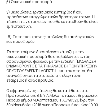
β) Οικονομική προσφορά .
γ) Βεβαιώσεις εργασιακής εμπειρίας ή και
πρόσθετων επαγγελματικών δραστηριοτήτων . Η
τήρηση των στοιχείων που θα κατατεθούν θα είναι
εμπιστευτική.
6) Τόπος και χρόνος υποβολής δικαιολογητικών
και προσφοράς .
Τα απαιτούμενα δικαιολογητικά μαζί με την
οικονομική προσφορά θα υποβάλλονται εντός
σφραγισμένου φακέλου με την ένδειξη ¨ΕΚΔΗΛΩΣΗ
ΕΝΔΙΑΦΕΡΟΝΤΟΣ ΓΙΑ ΤΗΝ ΑΝΑΘΕΣΗ ΤΩΝ ΥΠΗΡΕΣΙΩΝ
ΟΡΚΩΤΟΥ ΕΛΕΓΚΤΗ ΛΟΓΙΣΤΗ ¨επί του οποίου θα
αναγράφονται τα στοιχεία της ελεγκτικής
εταιρείας ή κοινοπραξίας.
Ο σφραγισμένος φάκελος θα κατατίθεται στο
Πρωτόκολλο της Δ.Ε.Υ.Α.Μυλοποτάμου , Δημαρχείο ,
Πέραμα Δήμου Μυλοποτάμου Τ.Κ.74052 μέχρι την
30η Νοεμβρίου 2018 ημέρα Παρασκευή και ώρα 10.00