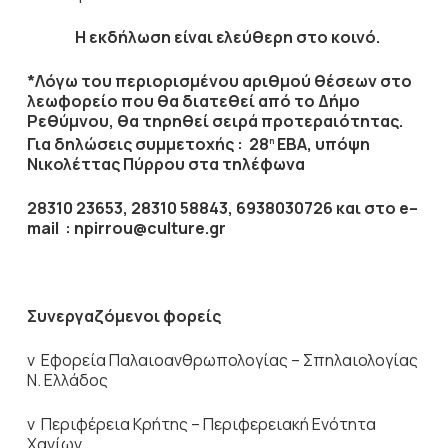
Η εκδήλωση είναι ελεύθερη στο κοινό.
*Λόγω του περιορισμένου αριθμού θέσεων στο
λεωφορείο που θα διατεθεί από το Δήμο
Ρεθύμνου, θα τηρηθεί σειρά προτεραιότητας.
Για δηλώσεις συμμετοχής : 28
ΕΒΑ, υπόψη
η
Νικολέττας Πύρρου στα τηλέφωνα
28310 23653, 28310 58843, 6938030726 και στο
e
–
mail
:
npirrou
@
culture
.
gr
Συνεργαζόμενοι φορείς
v Εφορεία Παλαιοανθρωπολογίας – Σπηλαιολογίας
Ν. Ελλάδος
v Περιφέρεια Κρήτης – Περιφερειακή Ενότητα
Χανίων