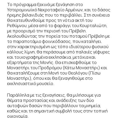
Το πρόγραμμα ξεκινά με ξενάγηση στο
Υστερομινωϊκό Νεκροταφείο Αρμένων, και το δάσος
ήρεμης βελανιδιάς που το περιβάλλει. Στη συνέχεια
θα κατευθυνθούμε προς τη νότια ακτή του
Ρεθύμνου, μέσα από το φαράγγι του Κουρταλιώτη,
με προορισμό την περιοχή του Πρέβελη.
Ακολουθώντας την πορεία του ποταμού Πρέβελη με
το παραποτάμιο φοινικόδασος, που καταλήγει
στην χαρακτηρισμένη ως τόπο ιδιαίτερου φυσικού
κάλλους λίμνη, θα περάσουμε από παλαιές γέφυρες
και τοιχογραφημένα εκκλησάκια, μετόχια και
εξαρτήματα της Μονής. Θα επισκεφθούμε το
Μοναστήρι του Προδρόμου (Κάτω Μοναστήρι) και
θα καταλήξουμε στη Μονή του Θεολόγου (Πίσω
Μοναστήρι), όπου και θα ξεναγηθούμε στο
εκκλησιαστικό μουσείο.
Παράλληλα με τις ξεναγήσεις, θα μιλήσουμε για
θέματα προστασίας και ανάδειξης των δύο
αυτοφυών δασών που περιβάλλουν τα μνημεία,
καθώς και τη σημαντική συμβολή τους στην τοπική
οικονομία.