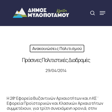
Skip
to
Menu
search
main
Close
content
Menu
Ανακοινώσεις Πολιτισμού
Πράσινες Πολιτιστικές Διαδρομές
29/04/2014
H 28
Εφορεία Βυζαντινών Αρχαιοτήτων και η ΚΕ΄
η
Εφορεία Προϊστορικών και Κλασικών Αρχαιοτήτων
συμμετέχουν, για τρίτη συνεχόμενη χρονιά, στην