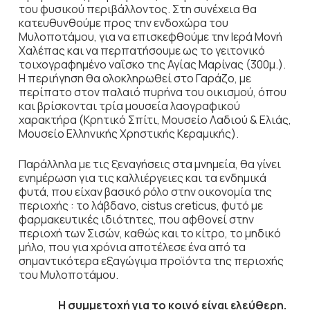
του φυσικού περιβάλλοντος. Στη συνέχεια θα
κατευθυνθούμε προς την ενδοχώρα του
Μυλoποτάμου, για να επισκεφθούμε την Ιερά Μονή
Χαλέπας και να περπατήσουμε ως το γειτονικό
τοιχογραφημένο ναΐσκο της Αγίας Μαρίνας (300μ.).
Η περιήγηση θα ολοκληρωθεί στο Γαράζο, με
περίπατο στον παλαιό πυρήνα του οικισμού, όπου
και βρίσκονται τρία μουσεία λαογραφικού
χαρακτήρα (Κρητικό Σπίτι, Μουσείο Λαδιού & Ελιάς,
Μουσείο Ελληνικής Χρηστικής Κεραμικής).
Παράλληλα με τις ξεναγήσεις στα μνημεία, θα γίνει
ενημέρωση για τις καλλιέργειες και τα ενδημικά
φυτά, που είχαν βασικό ρόλο στην οικονομία της
περιοχής : το λάβδανο, cistus creticus, φυτό με
φαρμακευτικές ιδιότητες, που αφθονεί στην
περιοχή των Σισών, καθώς και το κίτρο, το μηδικό
μήλο, που για χρόνια αποτέλεσε ένα από τα
σημαντικότερα εξαγώγιμα προϊόντα της περιοχής
του Μυλοποτάμου.
Η συμμετοχή για το κοινό είναι ελεύθερη.