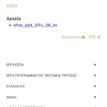
ΑΦΙΣΑ
Αρχεία
afisa_ppd_2014_28i_ke
Εκτύπωση 🖨
PDF 📄
+
ΕΡΓΑ ΕΣΠΑ
+
ΕΡΓΑ ΠΡΟΓΡΑΜΜΑΤΟΣ “ΑΝΤΩΝΗΣ ΤΡΙΤΣΗΣ”
+
ΕΛΛΑΔΑ 2.0
+
Δήμος