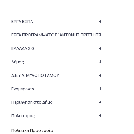
+
ΕΡΓΑ ΕΣΠΑ
+
ΕΡΓΑ ΠΡΟΓΡΑΜΜΑΤΟΣ “ΑΝΤΩΝΗΣ ΤΡΙΤΣΗΣ”
+
ΕΛΛΑΔΑ 2.0
+
Δήμος
+
Δ.Ε.Υ.Α. ΜΥΛΟΠΟΤΑΜΟΥ
+
Ενημέρωση
+
Περιήγηση στο Δήμο
+
Πολιτισμός
Πολιτική Προστασία