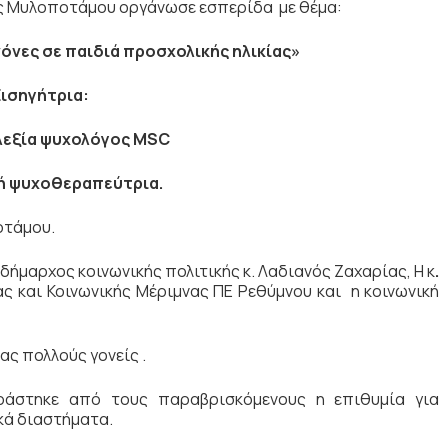
ς Μυλοποτάμου οργάνωσε εσπερίδα με θέμα:
νόνες σε παιδιά προσχολικής ηλικίας»
Εισηγήτρια:
λεξία ψυχολόγος Μ
SC
ή ψυχοθεραπεύτρια.
οτάμου.
ήμαρχος κοινωνικής πολιτικής κ. Λαδιανός Ζαχαρίας, Η κ
.
ς και Κοινωνικής Μέριμνας ΠΕ Ρεθύμνου και η κοινωνική
ς πολλούς γονείς .
ράστηκε από τους παραβρισκόμενους η επιθυμία για
ικά διαστήματα.