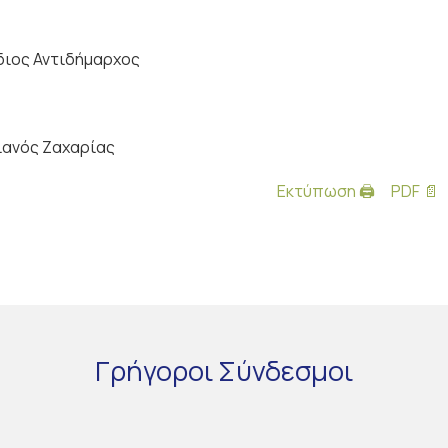
διος Αντιδήμαρχος
ιανός Ζαχαρίας
Εκτύπωση 🖨
PDF 📄
Γρήγοροι
Σύνδεσμοι