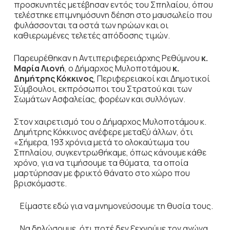
προσκυνητές μετέβησαν εντός του Σπηλαίου, όπου
τελέστηκε επιμνημόσυνη δέηση στο μαυσωλείο που
φυλάσσονται τα οστά των ηρώων και οι
καθιερωμένες τελετές απόδοσης τιμών.
Παρευρέθηκαν η Αντιπεριφερειάρχης Ρεθύμνου
κ.
Μαρία Λιονή
, ο Δήμαρχος Μυλοποτάμου
κ.
Δημήτρης Κόκκινος
, Περιφερειακοί και Δημοτικοί
Σύμβουλοι, εκπρόσωποι του Στρατού και των
Σωμάτων Ασφαλείας, φορέων και συλλόγων.
Στον χαιρετισμό του ο Δήμαρχος Μυλοποτάμου κ.
Δημήτρης Κόκκινος ανέφερε μεταξύ άλλων, ότι
«Σήμερα, 193 χρόνια μετά το ολοκαύτωμα του
Σπηλαίου, συγκεντρωθήκαμε, όπως κάνουμε κάθε
χρόνο, για να τιμήσουμε τα θύματα, τα οποία
μαρτύρησαν με φρικτό θάνατο στο χώρο που
βρισκόμαστε.
Είμαστε εδώ για να μνημονεύσουμε τη θυσία τους.
Να δηλώσουμε, ότι ποτέ δεν ξεχνούμε τον αγώνα