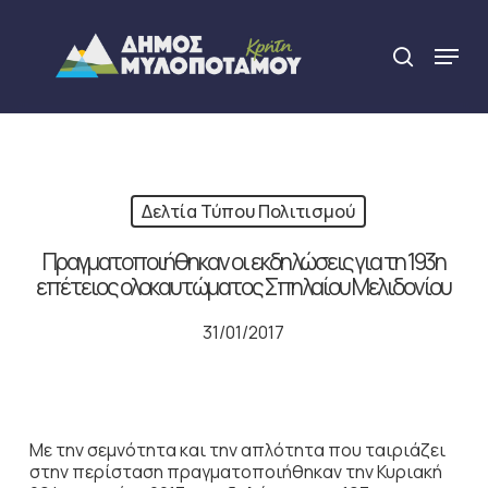
Skip
to
Menu
search
main
Close
content
Menu
Δελτία Τύπου Πολιτισμού
Πραγματοποιήθηκαν οι εκδηλώσεις για τη 193η
επέτειος ολοκαυτώματος Σπηλαίου Μελιδονίου
31/01/2017
Με την σεμνότητα και την απλότητα που ταιριάζει
στην περίσταση πραγματοποιήθηκαν την Κυριακή