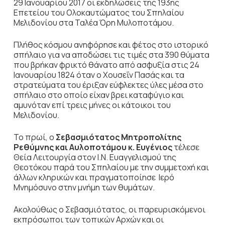
29 Ιανουαρίου 2017 οι εκδηλώσεις της 193ης
Επετείου του Ολοκαυτώματος του Σπηλαίου
Μελιδονίου στα Ταλέα Όρη Μυλοποτάμου.
Πλήθος κόσμου ανηφόρησε και φέτος στο ιστορικό
σπήλαιο για να αποδώσει τις τιμές στα 390 θύματα
που βρήκαν φρικτό θάνατο από ασφυξία στις 24
Ιανουαρίου 1824 όταν ο Χουσεΐν Πασάς και τα
στρατεύματα του έριξαν εύφλεκτες ύλες μέσα στο
σπήλαιο στο οποίο είχαν βρει καταφύγιο και
αμυνόταν επί τρεις μήνες οι κάτοικοι του
Μελιδονίου.
Το πρωί, ο
Σεβασμιότατος Μητροπολίτης
Ρεθύμνης και Αυλοποτάμου κ. Ευγένιος
τέλεσε
Θεία Λειτουργία στον Ι.Ν. Ευαγγελισμού της
Θεοτόκου παρά του Σπηλαίου με την συμμετοχή και
άλλων κληρικών και πραγματοποίησε Ιερό
Μνημόσυνο στην μνήμη των θυμάτων.
Ακολούθως ο Σεβασμιότατος, οι παρευρισκόμενοι
εκπρόσωποι των τοπικών Αρχών και οι