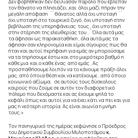
Δεν φοβήθηκαν δεν δείλιασαν παρόλο που έβλεπαν
τον θάνατο να πλησιάζει ,και όλοι μαζί πήραν την
μεγάλη απόφαση ¨¨θάνατος αλλά όχι υποταγή ¨¨
όχι υποταγή στο τουρκικό ζυγό, όχι υποταγή στην
βεβήλωση της υπερηφάνειας τους , όχι υποταγή
στην στέρηση της ελευθερίας του . ¨Όλα αυτά μας
τα άφησαν ως παρακαταθήκη , όλα αυτά μας τα
άφησαν σαν κληρονομία και είμαι σίγουρος πως θα
ήταν και αυτοί περήφανη για εμάς αν μπορούσαμε
να τα τηρήσουμε έστω και στο μικρότερο βαθμό η
κάθε μια και ο κάθε ένας από εμάς . Ας
προσπαθήσουμε λοιπόν να το κάνουμε πράξη όλοι
μας, από όποια θέση και να κατέχουμε , από όποιο
κοινωνικό αξίωμα, σε αυτούς τους δύσκολους
καιρούς που ζούμε σε αυτόν τον διαφορετικό
πόλεμο που δεχόμαστε και ας έχουμε ψηλά το
κεφάλι όπως και αυτοί για να έχει κάτι να πει και για
μας η νεότερη ιστορία. Ας είναι αιωνία η μνήμη
τους.»
Τον πανηγυρικό της ημέρας εκφώνησε ο Πρόεδρος
του Δημοτικού Συμβουλίου Μυλοποτάμου
κ.