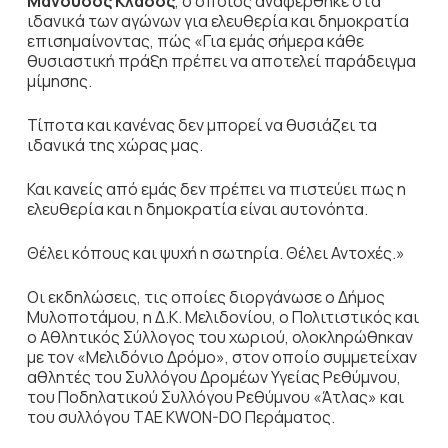
Μανούσος Κλάδος
, ο οποίος αναφέρθηκε στα
ιδανικά των αγώνων για ελευθερία και δημοκρατία
επισημαίνοντας, πώς «Για εμάς σήμερα κάθε
θυσιαστική πράξη πρέπει να αποτελεί παράδειγμα
μίμησης.
Τίποτα και κανένας δεν μπορεί να θυσιάζει τα
ιδανικά της χώρας μας.
Και κανείς από εμάς δεν πρέπει να πιστεύει πως η
ελευθερία και η δημοκρατία είναι αυτονόητα.
Θέλει κόπους και ψυχή η σωτηρία. Θέλει Αντοχές.»
Οι εκδηλώσεις, τις οποίες διοργάνωσε ο Δήμος
Μυλοποτάμου, η Δ.Κ. Μελιδονίου, ο Πολιτιστικός και
ο Αθλητικός Σύλλογος του χωριού, ολοκληρώθηκαν
με τον «Μελιδόνιο Δρόμο», στον οποίο συμμετείχαν
αθλητές του Συλλόγου Δρομέων Υγείας Ρεθύμνου,
του Ποδηλατικού Συλλόγου Ρεθύμνου «Άτλας» και
του συλλόγου TAE KWON-DO Περάματος.