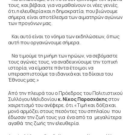
τους, και βέβαια, για να μαθαίνουν οι νέες γενιές,
ότι η ελευθερία και η δημοκρατία, που βιώνουμε
σήμερα, είναι αποτέλεσμα των αιματηρών αγώνων
των προγόνων μας.
Και αυτό είναι το νόημα των εκδηλώσεων, όπως
αυτή που οργανώνουμε σήμερα.
Να τιμούμε τη μνήμη των ηρώων, να σεβόμαστε
τους αγώνες τους, να αναδεικνύουμε την τοπική
ιστορία, να είμαστε πάντα έτοιμοι να
υπερασπιστούμε τα ιδανικά και τα δίκαια του
Έθνους μας.»
Από την πλευρά του ο Πρόεδρος του Πολιτιστικού
Συλλόγου Μελιδονίου
κ. Νίκος Παρασχάκης
στον
χαιρετισμό του ανέφερε, ότι «Τιμή και δόξα και
μονό αρμόζει στους πεσόντες του σπηλαίου που
έδωσαν την ζωή τους για ένα από τα μεγαλύτερα
αγαθά της ζωής την ελευθερία.