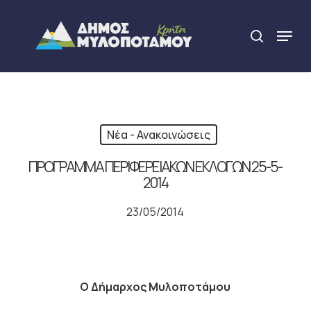
Skip
to
Menu
search
main
Close
content
Menu
Νέα - Ανακοινώσεις
ΠΡΟΓΡΑΜΜΑ ΠΕΡΙΦΕΡΕΙΑΚΩΝ ΕΚΛΟΓΩΝ 25-5-
2014
23/05/2014
Ο Δήμαρχος Μυλοποτάμου