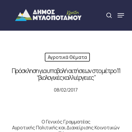
Skip
to
Menu
search
main
Close
content
Menu
Αγροτικά Θέματα
Πρόσκληση για υποβολή αιτήσεων στο μέτρο 11
“βιολογικές καλλιέργειες”
08/02/2017
Ο Γενικός Γραμματέας
Αγροτικής Πολιτικής και Διαχείρισης Κοινοτικών