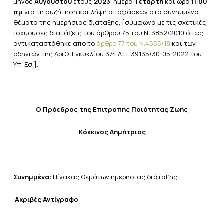
μηνός
Αυγούστου
έτους
2023
, ημέρα
Τετάρτη
και ώρα
11:00
πμ
για τη συζήτηση
και λήψη αποφάσεων στα συνημμένα
θέματα της ημερήσιας διάταξης, [σύμφωνα με τις σχετικές
ισχύουσες διατάξεις του άρθρου 75 του Ν. 3852/2010 όπως
αντικαταστάθηκε από το
άρθρο 77 του Ν.4555/18
και των
οδηγιών της Αριθ. Εγκυκλίου 374 Α.Π. 39135/30-05-2022 του
Υπ. Εσ.].
Ο Πρόεδρος
της Επιτροπής Ποιότητας Ζωής
Κόκκινος Δημήτριος
Συνημμένα:
Πίνακας θεμάτων ημερήσιας διάταξης.
Ακριβές Αντίγραφο