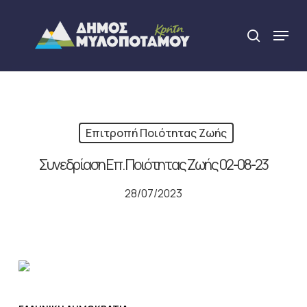
Skip
to
Menu
search
main
Close
content
Menu
Επιτροπή Ποιότητας Ζωής
Συνεδρίαση Επ. Ποιότητας Ζωής 02-08-23
28/07/2023