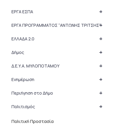
+
ΕΡΓΑ ΕΣΠΑ
+
ΕΡΓΑ ΠΡΟΓΡΑΜΜΑΤΟΣ “ΑΝΤΩΝΗΣ ΤΡΙΤΣΗΣ”
+
ΕΛΛΑΔΑ 2.0
+
Δήμος
+
Δ.Ε.Υ.Α. ΜΥΛΟΠΟΤΑΜΟΥ
+
Ενημέρωση
+
Περιήγηση στο Δήμο
+
Πολιτισμός
Πολιτική Προστασία