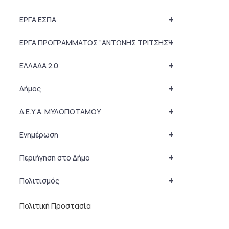
+
ΕΡΓΑ ΕΣΠΑ
+
ΕΡΓΑ ΠΡΟΓΡΑΜΜΑΤΟΣ “ΑΝΤΩΝΗΣ ΤΡΙΤΣΗΣ”
+
ΕΛΛΑΔΑ 2.0
+
Δήμος
+
Δ.Ε.Υ.Α. ΜΥΛΟΠΟΤΑΜΟΥ
+
Ενημέρωση
+
Περιήγηση στο Δήμο
+
Πολιτισμός
Πολιτική Προστασία