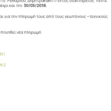
Π.Ε. Ρεθύμνου, Δημητρακάκη 17 εντός διαστήματος πέντε
έχρι και την
30/05/2018.
αι για την πληρωμή τους από τους γεωπόνους –τεχνικούς
ποιηθεί νέα πληρωμή.
Ν 1
Ν 2