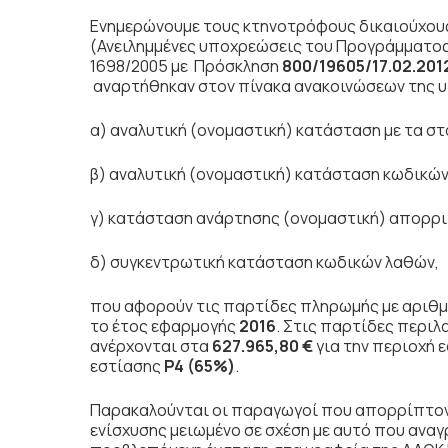
Ενημερώνουμε τους κτηνοτρόφους δικαιούχου
(Ανειλημμένες υποχρεώσεις του Προγράμματος Α
1698/2005 με Πρόσκληση
800/19605/17.02.201
αναρτήθηκαν στον πίνακα ανακοινώσεων της υ
α) αναλυτική (ονομαστική) κατάσταση με τα στ
β) αναλυτική (ονομαστική) κατάσταση κωδικών
γ) κατάσταση ανάρτησης (ονομαστική) απορρι
δ) συγκεντρωτική κατάσταση κωδικών λαθών,
που αφορούν τις παρτίδες πληρωμής με αριθ
το έτος εφαρμογής
2016
. Στις παρτίδες περι
ανέρχονται στα
627.965,80 €
για την περιοχή 
εστίασης
P
4 (65%)
.
Παρακαλούνται οι παραγωγοί που απορρίπτον
ενίσχυσης μειωμένο σε σχέση με αυτό που ανα