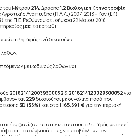
ς του Μέτρου
214
, Δράσης
1.2 Βιολογική Κτηνοτροφία
γροτικής Ανάπτυξης (Π.Α.Α.) 2007-2013 – Καν.(ΕΚ)
2
) της Π.Ε. Ρεθύμνου ότι σήμερα 22 Μαίου 2018
πηρεσίας μας τα κάτωθι:
οιχεία πληρωμής ανά δικαιούχο,
 λαθών,
πτόμενων με κωδικούς λαθών και
μούς
2016214120039300052
&
2016214120029300052
για
λαμβάνονται
229
δικαιούχοι με συνολικά ποσά που
εστίασης
5
D
(35%)
και στα
1.165,591
€
για την περιοχή
ται ή εμφανίζονται στην κατάσταση πληρωμής με ποσό
γράφεται στη σύμβασή τους, να υποβάλλουν την