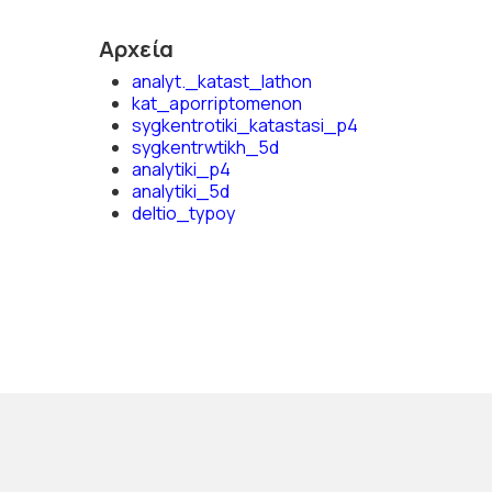
Αρχεία
analyt._katast_lathon
kat_aporriptomenon
sygkentrotiki_katastasi_p4
sygkentrwtikh_5d
analytiki_p4
analytiki_5d
deltio_typoy