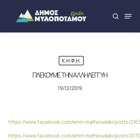
Skip
to
Menu
search
main
Close
content
Menu
Κ.Η.Φ.Η.
ΠΛΕΚΟΥΜΕ ΤΗΝ ΑΛΛΗΛΕΓΓΥΗ
19/12/2019
https://www.facebook.com/emm.mathioudaki/posts/21
https://www.facebook.com/emm.mathioudaki/posts/21