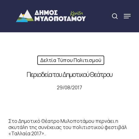
Skip
to
Menu
search
main
Close
content
Menu
Δελτία Τύπου Πολιτισμού
Περιοδεία του Δημοτικού Θεάτρου
29/08/2017
Στο Δημοτικό Θέατρο Μυλοποτάμου περνάει η
σκυτάλη της συνέχειας του πολιτιστικού φεστιβάλ
«Ταλλαία 2017».