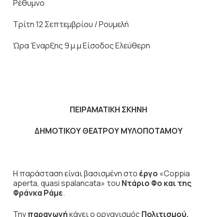
Ρέθυμνο
Τρίτη 12 Σεπτεμβρίου / Ρουμελή
Ώρα Έναρξης 9 μ.μ Είσοδος Ελεύθερη
ΠΕΙΡΑΜΑΤΙΚΗ ΣΚΗΝΗ
ΔΗΜΟΤΙΚΟΥ ΘΕΑΤΡΟΥ ΜΥΛΟΠΟΤΑΜΟΥ
Η παράσταση είναι βασισμένη στο
έργο
«Coppia
aperta, quasi spalancata» του
Ντάριο Φο και της
Φράνκα Ράμε
.
Την
παραγωγή
κάνει ο οργανισμός
Πολιτισμού,