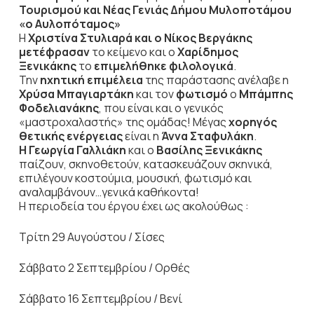
Τουρισμού και Νέας Γενιάς Δήμου Μυλοποτάμου
«ο Αυλοπόταμος»
Η
Χριστίνα Στυλιαρά και ο Νίκος Βεργάκης
μετέφρασαν
το κείμενο και ο
Χαρίδημος
Ξενικάκης
το
επιμελήθηκε φιλολογικά
.
Την
ηχητική επιμέλεια
της παράστασης ανέλαβε η
Χρύσα Μπαγιαρτάκη
και τον
φωτισμό
ο
Μπάμπης
Φοδελιανάκης
, που είναι και ο γενικός
«μαστροχαλαστής» της ομάδας! Μέγας
χορηγός
θετικής ενέργειας
είναι η
Άννα Σταφυλάκη
.
Η Γεωργία Γαλλιάκη
και ο
Βασίλης Ξενικάκης
παίζουν, σκηνοθετούν, κατασκευάζουν σκηνικά,
επιλέγουν κοστούμια, μουσική, φωτισμό και
αναλαμβάνουν…γενικά καθήκοντα!
Η περιοδεία του έργου έχει ως ακολούθως :
Τρίτη 29 Αυγούστου / Σίσες
Σάββατο 2 Σεπτεμβρίου / Ορθές
Σάββατο 16 Σεπτεμβρίου / Βενί