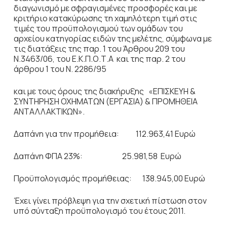
διαγωνισμό με σφραγισμένες προσφορές και με
κριτήριο κατακύρωσης τη χαμηλότερη τιμή στις
τιμές του προϋπολογισμού των ομάδων του
αρχείου κατηγορίας ειδών της μελέτης, σύμφωνα με
τις διατάξεις της παρ. 1 του Άρθρου 209 του
Ν.3463/06, του Ε.Κ.Π.Ο.Τ.Α και της παρ. 2 του
άρθρου 1 του Ν. 2286/95
και με τους όρους της διακήρυξης «ΕΠΙΣΚΕΥΗ &
ΣΥΝΤΗΡΗΣΗ ΟΧΗΜΑΤΩΝ (ΕΡΓΑΣΙΑ) & ΠΡΟΜΗΘΕΙΑ
ΑΝΤΑΛΛΑΚΤΙΚΩΝ».
Δαπάνη για την προμήθεια: 112.963,41 Ευρώ
Δαπάνη ΦΠΑ 23%: 25.981,58 Ευρώ
Προϋπολογισμός προμήθειας: 138.945,00 Ευρώ
Έχει γίνει πρόβλεψη για την σχετική πίστωση στον
υπό σύνταξη προϋπολογισμό του έτους 2011.