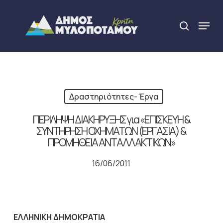
Skip
to
Menu
search
main
Close
content
Menu
Δραστηριότητες- Έργα
ΠΕΡΙΛΗΨΗ ΔΙΑΚΗΡΥΞΗΣ για «ΕΠΙΣΚΕΥΗ &
ΣΥΝΤΗΡΗΣΗ ΟΧΗΜΑΤΩΝ (ΕΡΓΑΣΙΑ) &
ΠΡΟΜΗΘΕΙΑ ΑΝΤΑΛΛΑΚΤΙΚΩΝ»
16/06/2011
ΕΛΛΗΝΙΚΗ ΔΗΜΟΚΡΑΤΙΑ