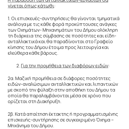
Η παράδοση των ανταλλακτικών-εργασιών θα
γίνεται όπως κάτωθι
:
1. Οι επισκευές-συντηρήσεις θα γίνονται τμηματικά
ανάλογα με τις κάθε φορά προκύπτουσες ανάγκες
των Οχημάτων- Μηχανημάτων του Δήμου ολόκληρη
τη διάρκεια της σύμβασης σε ποσότητες και είδη-
ανταλλακτικά και θα παραδίνονται στο Γραφείο
κίνησης του Δήμου έτοιμα προς λειτουργία και
ελεύθερα κάθε βάρους.
2.
Για την προμήθεια των διαφόρων ειδών
:
2α. Μαζική προμήθεια σε διάφορες ποσότητες
ειδών-αναλώσιμων ανταλλακτικών και λιπαντικών
με σκοπό την φύλαξη στην αποθήκη του Δήμου τα
οποία θα παραλαμβάνονται μέσα σε χρόνο που
ορίζεται στη Διακήρυξη.
2β. Κατά απαίτηση έκτακτης ή προγραμματισμένης
επισκευής-συντήρησης σε συγκεκριμένο Όχημα –
Μηχάνημα του Δήμου.